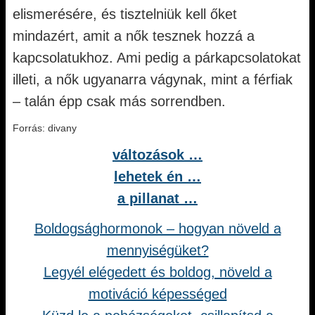
elismerésére, és tisztelniük kell őket
mindazért, amit a nők tesznek hozzá a
kapcsolatukhoz. Ami pedig a párkapcsolatokat
illeti, a nők ugyanarra vágynak, mint a férfiak
– talán épp csak más sorrendben.
Forrás: divany
változások …
lehetek én …
a pillanat …
Boldogsághormonok – hogyan növeld a
mennyiségüket?
Legyél elégedett és boldog, növeld a
motiváció képességed