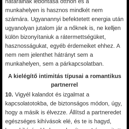
határainak lebontása otthon és a
munkahelyen is hasznos mindkét nem
számára. Ugyanannyi befektetett energia után
ugyanolyan jutalom jár a nőknek is, ne kelljen
külön bizonyítaniuk a rátermettségüket,
hasznosságukat, egyéb érdemeiket ehhez. A
nem nem jelenthet hátrányt sem a
munkahelyen, sem a párkapcsolatban.
A kielégítő intimitás típusai a romantikus
partnerrel
10.
Vigyél kalandot és izgalmat a
kapcsolatotokba, de biztonságos módon, úgy,
hogy a másik is élvezze. Állítsd a partneredet
egészséges kihívások elé, és te is hagyd,