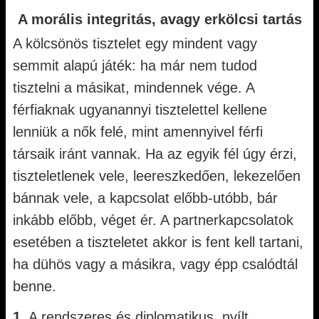
A morális integritás, avagy erkölcsi tartás
A kölcsönös tisztelet egy mindent vagy
semmit alapú játék: ha már nem tudod
tisztelni a másikat, mindennek vége. A
férfiaknak ugyanannyi tisztelettel kellene
lenniük a nők felé, mint amennyivel férfi
társaik iránt vannak. Ha az egyik fél úgy érzi,
tiszteletlenek vele, leereszkedően, lekezelően
bánnak vele, a kapcsolat előbb-utóbb, bár
inkább előbb, véget ér. A partnerkapcsolatok
esetében a tiszteletet akkor is fent kell tartani,
ha dühös vagy a másikra, vagy épp csalódtál
benne.
1.
A rendszeres és diplomatikus, nyílt