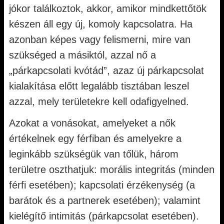
jókor találkoztok, akkor, amikor mindkettőtök
készen áll egy új, komoly kapcsolatra. Ha
azonban képes vagy felismerni, mire van
szükséged a másiktól, azzal nő a
„párkapcsolati kvótád”, azaz új párkapcsolat
kialakítása előtt legalább tisztában leszel
azzal, mely területekre kell odafigyelned.
Azokat a vonásokat, amelyeket a nők
értékelnek egy férfiban és amelyekre a
leginkább szükségük van tőlük, három
területre oszthatjuk: morális integritás (minden
férfi esetében); kapcsolati érzékenység (a
barátok és a partnerek esetében); valamint
kielégítő intimitás (párkapcsolat esetében).