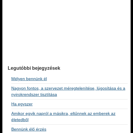
Legutóbbi bejegyzések
Mélyen bennünk él
Nagyon fontos, a szervezet méregtelenítése, lúgosítása és a
nyirokrendszer tisztítása
Ha egyszer
Amikor egyik napról a másikra, eltűnnek az emberek az
életedből
Bennünk élő érzés