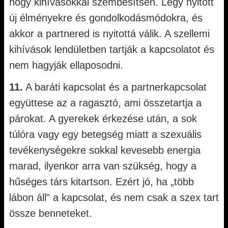
hogy kihívásokkal szembesítsen. Légy nyitott
új élményekre és gondolkodásmódokra, és
akkor a partnered is nyitottá válik. A szellemi
kihívások lendületben tartják a kapcsolatot és
nem hagyják ellaposodni.
11.
A baráti kapcsolat és a partnerkapcsolat
együttese az a ragasztó, ami összetartja a
párokat. A gyerekek érkezése után, a sok
túlóra vagy egy betegség miatt a szexuális
tevékenységekre sokkal kevesebb energia
marad, ilyenkor arra van szükség, hogy a
hűséges társ kitartson. Ezért jó, ha „több
lábon áll” a kapcsolat, és nem csak a szex tart
össze benneteket.