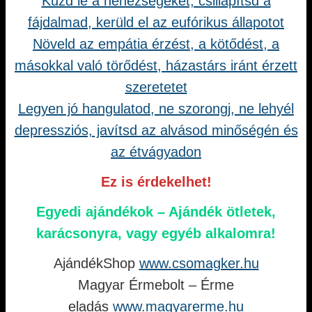
Küzd le a nehézségeket, csillapítsd a
fájdalmad, kerüld el az eufórikus állapotot
Növeld az empátia érzést, a kötődést, a
másokkal való törődést, házastárs iránt érzett
szeretetet
Legyen jó hangulatod, ne szorongj, ne lehyél
depressziós, javítsd az alvásod minőségén és
az étvágyadon
Ez is érdekelhet!
Egyedi ajándékok – Ajándék ötletek,
karácsonyra, vagy egyéb alkalomra!
AjándékShop
www.csomagker.hu
Magyar Érmebolt – Érme
eladás
www.magyarerme.hu