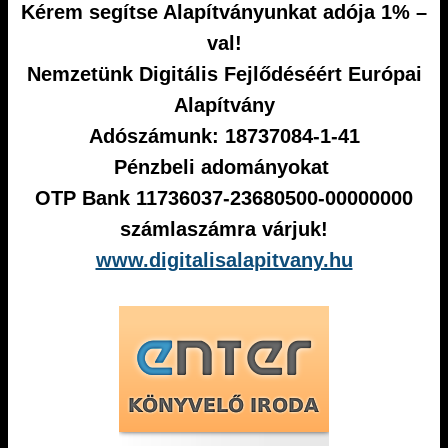
Kérem segítse Alapítványunkat adója 1% –
val!
Nemzetünk Digitális Fejlődéséért Európai
Alapítvány
Adószámunk: 18737084-1-41
Pénzbeli adományokat
OTP Bank 11736037-23680500-00000000
számlaszámra várjuk!
www.digitalisalapitvany.hu