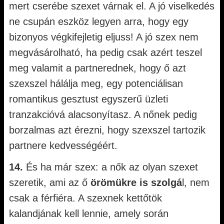
mert cserébe szexet várnak el. A jó viselkedés
ne csupán eszköz legyen arra, hogy egy
bizonyos végkifejletig eljuss! A jó szex nem
megvásárolható, ha pedig csak azért teszel
meg valamit a partnerednek, hogy ő azt
szexszel hálálja meg, egy potenciálisan
romantikus gesztust egyszerű üzleti
tranzakcióvá alacsonyítasz. A nőnek pedig
borzalmas azt érezni, hogy szexszel tartozik
partnere kedvességéért.
14.
És ha már szex: a nők az olyan szexet
szeretik, ami az ő
örömükre is szolgá
l, nem
csak a férfiéra. A szexnek kettőtök
kalandjának kell lennie, amely során