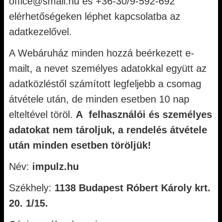
office@smail.hu és +36-30/9-592-692
elérhetőségeken léphet kapcsolatba az
adatkezelővel.
A Webáruház minden hozzá beérkezett e-
mailt, a nevet személyes adatokkal együtt az
adatközléstől számított legfeljebb a csomag
átvétele után, de minden esetben 10 nap
elteltével töröl.
A felhasználói és személyes
adatokat nem tároljuk, a rendelés átvétele
után minden esetben töröljük!
Név:
impulz.hu
Székhely:
1138 Budapest Róbert Károly krt.
20. 1/15.