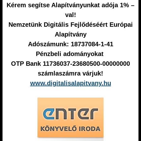
Kérem segítse Alapítványunkat adója 1% –
val!
Nemzetünk Digitális Fejlődéséért Európai
Alapítvány
Adószámunk: 18737084-1-41
Pénzbeli adományokat
OTP Bank 11736037-23680500-00000000
számlaszámra várjuk!
www.digitalisalapitvany.hu