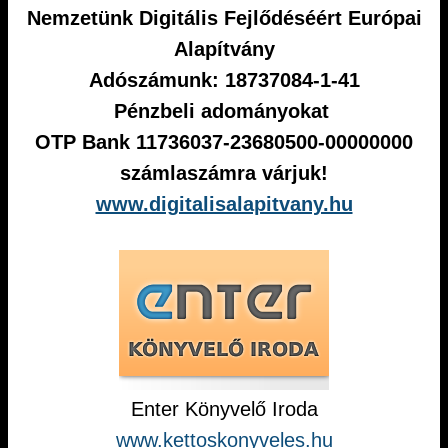
Nemzetünk Digitális Fejlődéséért Európai
Alapítvány
Adószámunk: 18737084-1-41
Pénzbeli adományokat
OTP Bank 11736037-23680500-00000000
számlaszámra várjuk!
www.digitalisalapitvany.hu
Enter Könyvelő Iroda
www.kettoskonyveles.hu