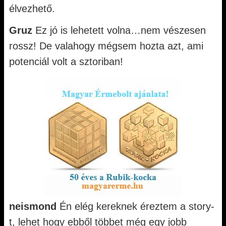
élvezhető.
Gruz
Ez jó is lehetett volna…nem vészesen
rossz! De valahogy mégsem hozta azt, ami
potenciál volt a sztoriban!
neismond
Én elég kereknek éreztem a story-
t, lehet hogy ebből többet még egy jobb