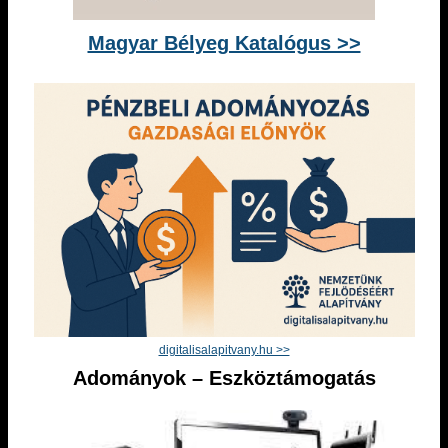
Magyar Bélyeg Katalógus >>
digitalisalapitvany.hu >>
Adományok – Eszköztámogatás