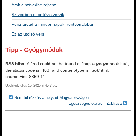
Amit a szívedbe rejtesz
Szívedben ezer tövis vérzik
Pénztárcád a mindennapok frontvonalában
Ez az utolsó vers
Tipp - Gyógymódok
RSS hiba:
A feed could not be found at `http://gyogymodok.hu/`;
the status code is `403` and content-type is `text/html;
charset=iso-8859-1`
Updated: július 15, 2025 at 6:47 du.
Nem túl rózsás a helyzet Magyarországon
Egészséges ételek – Zabkása