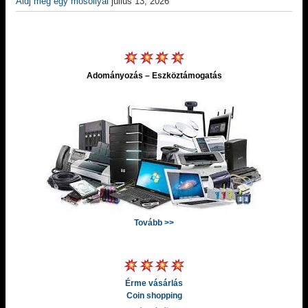
Áldj meg egy mosollyal
július 13, 2026
Adományozás – Eszköztámogatás
Tovább >>
Érme vásárlás
Coin shopping