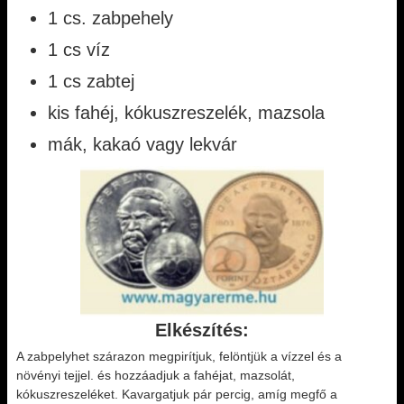
1 cs. zabpehely
1 cs víz
1 cs zabtej
kis fahéj, kókuszreszelék, mazsola
mák, kakaó vagy lekvár
Elkészítés
:
A zabpelyhet szárazon megpirítjuk, felöntjük a vízzel és a
növényi tejjel. és hozzáadjuk a fahéjat, mazsolát,
kókuszreszeléket. Kavargatjuk pár percig, amíg megfő a