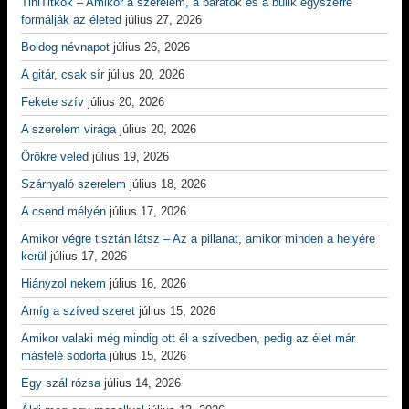
TiniTitkok – Amikor a szerelem, a barátok és a bulik egyszerre
formálják az életed
július 27, 2026
Boldog névnapot
július 26, 2026
A gitár, csak sír
július 20, 2026
Fekete szív
július 20, 2026
A szerelem virága
július 20, 2026
Örökre veled
július 19, 2026
Szárnyaló szerelem
július 18, 2026
A csend mélyén
július 17, 2026
Amikor végre tisztán látsz – Az a pillanat, amikor minden a helyére
kerül
július 17, 2026
Hiányzol nekem
július 16, 2026
Amíg a szíved szeret
július 15, 2026
Amikor valaki még mindig ott él a szívedben, pedig az élet már
másfelé sodorta
július 15, 2026
Egy szál rózsa
július 14, 2026