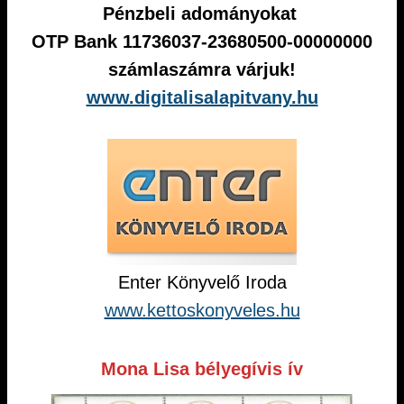
Pénzbeli adományokat
OTP Bank 11736037-23680500-00000000
számlaszámra várjuk!
www.digitalisalapitvany.hu
Enter Könyvelő Iroda
www.kettoskonyveles.hu
Mona Lisa bélyegívis ív