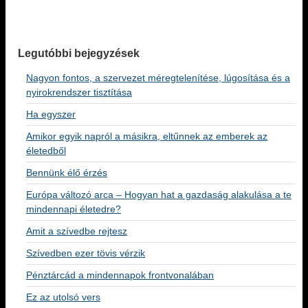
Legutóbbi bejegyzések
Nagyon fontos, a szervezet méregtelenítése, lúgosítása és a
nyirokrendszer tisztítása
Ha egyszer
Amikor egyik napról a másikra, eltűnnek az emberek az
életedből
Bennünk élő érzés
Európa változó arca – Hogyan hat a gazdaság alakulása a te
mindennapi életedre?
Amit a szívedbe rejtesz
Szívedben ezer tövis vérzik
Pénztárcád a mindennapok frontvonalában
Ez az utolsó vers