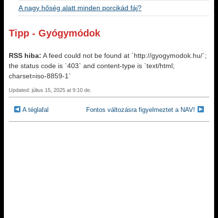
A nagy hőség alatt minden porcikád fáj?
Tipp - Gyógymódok
RSS hiba:
A feed could not be found at `http://gyogymodok.hu/`;
the status code is `403` and content-type is `text/html;
charset=iso-8859-1`
Updated: július 15, 2025 at 9:10 de.
A téglafal
Fontos változásra figyelmeztet a NAV!