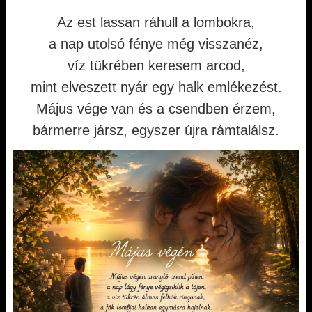
Az est lassan ráhull a lombokra,
a nap utolsó fénye még visszanéz,
víz tükrében keresem arcod,
mint elveszett nyár egy halk emlékezést.
Május vége van és a csendben érzem,
bármerre jársz, egyszer újra rámtalálsz.