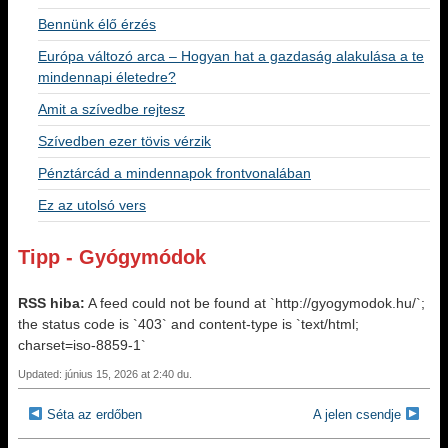
Bennünk élő érzés
Európa változó arca – Hogyan hat a gazdaság alakulása a te
mindennapi életedre?
Amit a szívedbe rejtesz
Szívedben ezer tövis vérzik
Pénztárcád a mindennapok frontvonalában
Ez az utolsó vers
Tipp - Gyógymódok
RSS hiba:
A feed could not be found at `http://gyogymodok.hu/`;
the status code is `403` and content-type is `text/html;
charset=iso-8859-1`
Updated: június 15, 2026 at 2:40 du.
Séta az erdőben
A jelen csendje