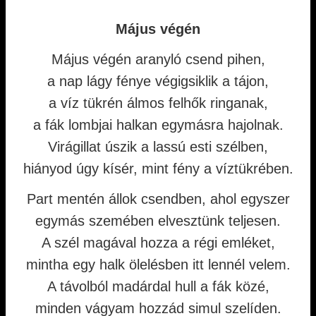
Május végén
Május végén aranyló csend pihen,
a nap lágy fénye végigsiklik a tájon,
a víz tükrén álmos felhők ringanak,
a fák lombjai halkan egymásra hajolnak.
Virágillat úszik a lassú esti szélben,
hiányod úgy kísér, mint fény a víztükrében.
Part mentén állok csendben, ahol egyszer
egymás szemében elvesztünk teljesen.
A szél magával hozza a régi emléket,
mintha egy halk ölelésben itt lennél velem.
A távolból madárdal hull a fák közé,
minden vágyam hozzád simul szelíden.