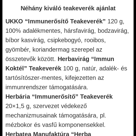
Néhány kiváló teakeverék ajánlat
UKKO “Immunerősítő Teakeverék”
120 g,
100% adalékmentes, hársfavirág, bodzavirág,
bíbor kasvirág, csipkebogyó, rooibos,
gyömbér, koriandermag szerepel az
összetevők között.
Herbavirág “Immun
Koktél” Teakeverék
100 g, natúr, adalék- és
tartósítószer-mentes, kifejezetten az
immunrendszer támogatására.
Herbária “Immunerősítő” Teakeverék
20×1,5 g, szervezet védekező
mechanizmusainak támogatására, pl.
mézbokor és vasfű komponensekkel.
Herbatea Manufaktúra “Herba