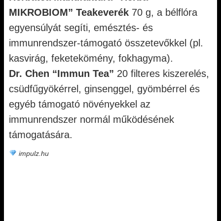
MIKROBIOM” Teakeverék
70 g, a bélflóra
egyensúlyát segíti, emésztés- és
immunrendszer-támogató összetevőkkel (pl.
kasvirág, feketekömény, fokhagyma).
Dr. Chen “Immun Tea”
20 filteres kiszerelés,
csüdfűgyökérrel, ginsenggel, gyömbérrel és
egyéb támogató növényekkel az
immunrendszer normál működésének
támogatására.
impulz.hu