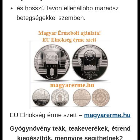
és hosszú távon ellenállóbb maradsz
betegségekkel szemben.
EU Elnökség érme szett –
magyarerme.hu
Gyógynövény teák, teakeverékek, étrend
kiegészítők, mennyire segithetnek?