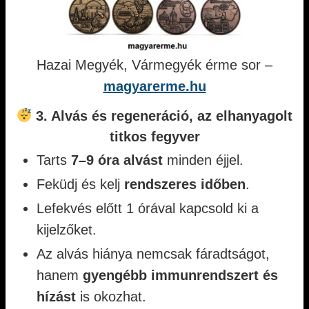
Hazai Megyék, Vármegyék érme sor –
magyarerme.hu
3. Alvás és regeneráció, az elhanyagolt
titkos fegyver
Tarts
7–9 óra alvást
minden éjjel.
Feküdj és kelj
rendszeres időben
.
Lefekvés előtt 1 órával kapcsold ki a
kijelzőket.
Az alvás hiánya nemcsak fáradtságot,
hanem
gyengébb immunrendszert és
hízást
is okozhat.