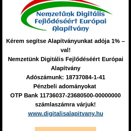
Kérem segítse Alapítványunkat adója 1% –
val!
Nemzetünk Digitális Fejlődéséért Európai
Alapítvány
Adószámunk: 18737084-1-41
Pénzbeli adományokat
OTP Bank 11736037-23680500-00000000
számlaszámra várjuk!
www.digitalisalapitvany.hu