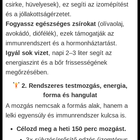
csirke, hüvelyesek), ez segíti az izomépítést
és a jóllakottságérzetet.
Fogyassz egészséges zsírokat
(olívaolaj,
avokádó, diófélék), ezek támogatják az
immunrendszert és a hormonháztartást.
Igyál sok vizet
, napi 2–3 liter segít az
energiaszint és a bőr frissességének
megőrzésében.
2. Rendszeres testmozgás, energia,
forma és hangulat
A mozgás nemcsak a formás alak, hanem a
lelki egyensúly és immunrendszer kulcsa is.
Célozd meg a heti 150 perc mozgást.
3× súlyzós/erősítő edzés (izomtónus