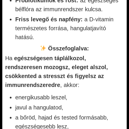
Probiotikumok és rost:
az egészséges
bélflóra az immunrendszer kulcsa.
Friss levegő és napfény:
a D-vitamin
természetes forrása, hangulatjavító
hatású.
Összefoglalva:
Ha
egészségesen táplálkozol,
rendszeresen mozogsz, eleget alszol,
csökkented a stresszt és figyelsz az
immunrendszeredre
, akkor:
energikusabb leszel,
javul a hangulatod,
a bőröd, hajad és tested formásabb,
egészségesebb lesz,