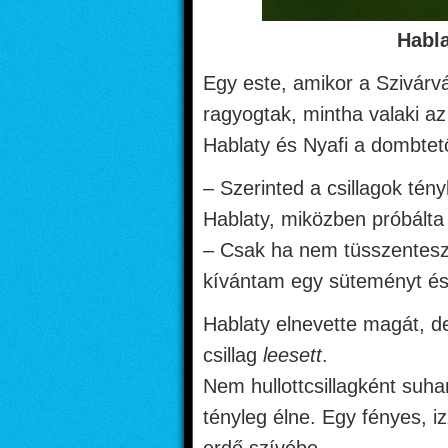
Habla
Egy este, amikor a Szivárvá
ragyogtak, mintha valaki az
Hablaty és Nyafi a dombtet
– Szerinted a csillagok tén
Hablaty, miközben próbálta
– Csak ha nem tüsszentesz 
kívántam egy süteményt és a
Hablaty elnevette magát, de
csillag
leesett
.
Nem hullottcsillagként suha
tényleg élne. Egy fényes, i