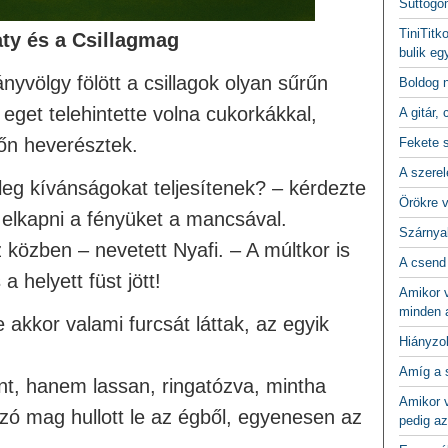
Suttogo
TiniTitk
ty és a Csillagmag
bulik eg
nyvölgy fölött a csillagok olyan sűrűn
Boldog 
 eget telehintette volna cukorkákkal,
A gitár, 
őn heverésztek.
Fekete 
A szerel
yleg kívánságokat teljesítenek? – kérdezte
Örökre 
 elkapni a fényüket a mancsával.
Szárnya
közben – nevetett Nyafi. – A múltkor is
A csend
 helyett füst jött!
Amikor v
minden a
 akkor valami furcsát láttak, az egyik
Hiányzo
Amíg a 
nt, hanem lassan, ringatózva, mintha
Amikor v
zzó mag hullott le az égből, egyenesen az
pedig az