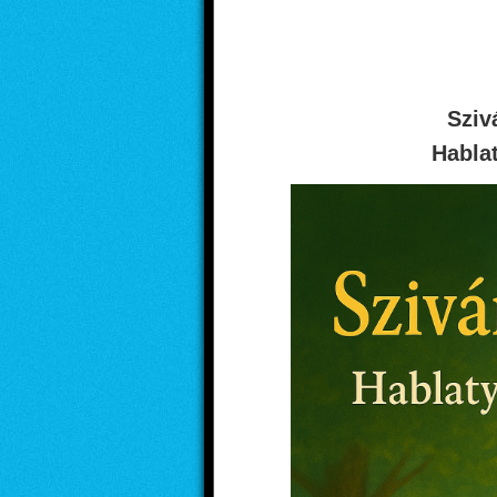
Sziv
Hablat