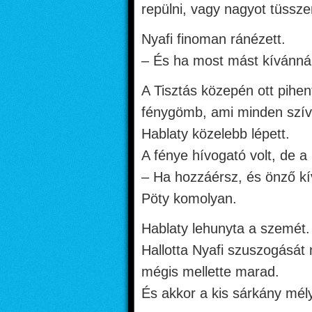
repülni, vagy nagyot tüssz
Nyafi finoman ránézett.
– És ha most mást kívánná
A Tisztás közepén ott pihen
fénygömb, ami minden szívd
Hablaty közelebb lépett.
A fénye hívogató volt, de a
– Ha hozzáérsz, és önző kí
Pöty komolyan.
Hablaty lehunyta a szemét.
Hallotta Nyafi szuszogását 
mégis mellette marad.
És akkor a kis sárkány mély