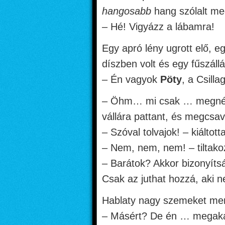
hangosabb
hang szólalt me
– Hé! Vigyázz a lábamra!
Egy apró lény ugrott elő, e
díszben volt és egy fűszállá
– Én vagyok
Pöty
, a Csill
– Öhm… mi csak … megnézn
vállára pattant, és megcsava
– Szóval tolvajok! – kiáltotta
– Nem, nem, nem! – tiltako
– Barátok? Akkor bizonyíts
Csak az juthat hozzá, aki
Hablaty nagy szemeket mer
– Másért? De én … megakad