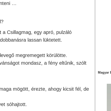
enteni …
l?
t a Csillagmag, egy apró, pulzáló
obbanásra lassan lüktetett.
 levegő megremegett körülötte.
vánságot mondasz, a fény eltűnik, szólt
Magyar 
maga mögött, érezte, ahogy kicsit fél, de
et sóhajtott.