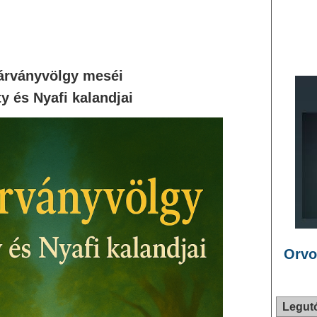
árványvölgy meséi
y és Nyafi kalandjai
Orvo
Legut