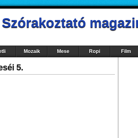
- Szórakoztató magazi
tli
Mozaik
Mese
Ropi
Film
séi 5.