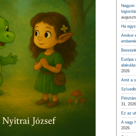
Nagyon f
lúgosítá
auguszt
Ha egys
Amikor e
emberek
Bennünk
Európa 
alakulás
2026
Amit a s
Szívedbe
Pénztár
31, 202
Ez az ut
A nagy h
2026