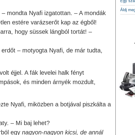
Egy szá
Áldj me
– mondta Nyafi izgatottan. – A mondák
etlen estére varázserőt kap az égből!
arra, hogy süssek lángból tortát! –
l erdőt – motyogta Nyafi, de már tudta,
lt éjjel. A fák levelei halk fényt
lámpások, és minden árnyék mozdult,
ezte Nyafi, miközben a botjával piszkálta a
ty. – Mi baj lehet?
rból egy
nagyon-nagyon kicsi, de annál