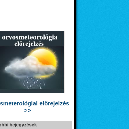
smeterológiai előrejelzés
>>
óbbi bejegyzések