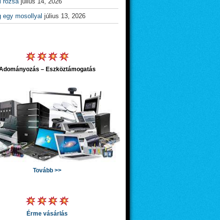
l rózsa
július 14, 2026
g egy mosollyal
július 13, 2026
Adományozás – Eszköztámogatás
Tovább >>
Érme vásárlás