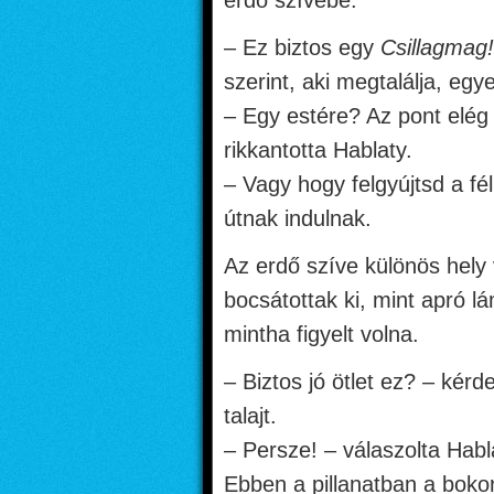
erdő szívébe.
– Ez biztos egy
Csillagmag!
szerint, aki megtalálja, egy
– Egy estére? Az pont elég 
rikkantotta Hablaty.
– Vagy hogy felgyújtsd a fé
útnak indulnak.
Az erdő szíve különös hely vo
bocsátottak ki, mint apró 
mintha figyelt volna.
– Biztos jó ötlet ez? – kérd
talajt.
– Persze! – válaszolta Habla
Ebben a pillanatban a boko