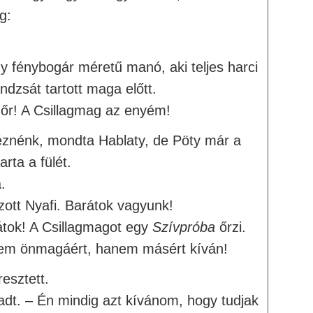
g:
gy fénybogár méretű manó, aki teljes harci
ndzsát tartott maga előtt.
agőr! A Csillagmag az enyém!
énk, mondta Hablaty, de Pöty már a
rta a fülét.
.
zott Nyafi. Barátok vagyunk!
átok! A Csillagmagot egy
Szívpróba
őrzi.
 nem önmagáért, hanem másért kíván!
esztett.
t. – Én mindig azt kívánom, hogy tudjak