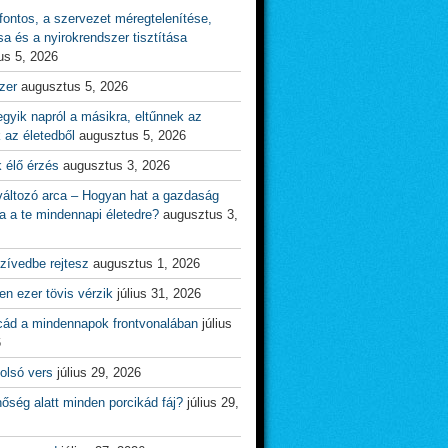
ontos, a szervezet méregtelenítése,
sa és a nyirokrendszer tisztítása
us 5, 2026
zer
augusztus 5, 2026
gyik napról a másikra, eltűnnek az
 az életedből
augusztus 5, 2026
 élő érzés
augusztus 3, 2026
változó arca – Hogyan hat a gazdaság
a a te mindennapi életedre?
augusztus 3,
zívedbe rejtesz
augusztus 1, 2026
n ezer tövis vérzik
július 31, 2026
cád a mindennapok frontvonalában
július
6
olsó vers
július 29, 2026
őség alatt minden porcikád fáj?
július 29,