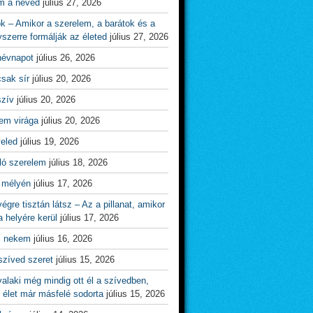
m a neved
július 27, 2026
ok – Amikor a szerelem, a barátok és a
yszerre formálják az életed
július 27, 2026
névnapot
július 26, 2026
csak sír
július 20, 2026
szív
július 20, 2026
em virága
július 20, 2026
veled
július 19, 2026
ló szerelem
július 18, 2026
 mélyén
július 17, 2026
égre tisztán látsz – Az a pillanat, amikor
 helyére kerül
július 17, 2026
l nekem
július 16, 2026
szíved szeret
július 15, 2026
alaki még mindig ott él a szívedben,
 élet már másfelé sodorta
július 15, 2026