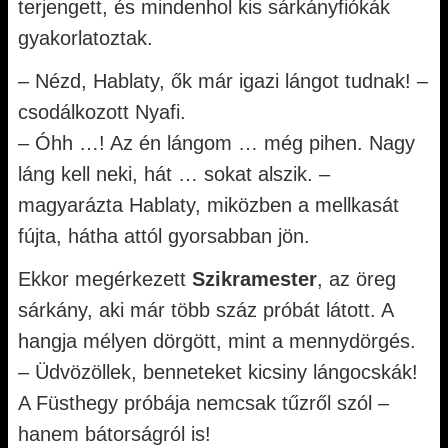
terjengett, és mindenhol kis sárkányfiókák
gyakorlatoztak.
– Nézd, Hablaty, ők már igazi lángot tudnak! –
csodálkozott Nyafi.
– Óhh …! Az én lángom … még pihen. Nagy
láng kell neki, hát … sokat alszik. –
magyarázta Hablaty, miközben a mellkasát
fújta, hátha attól gyorsabban jön.
Ekkor megérkezett
Szikramester
, az öreg
sárkány, aki már több száz próbát látott. A
hangja mélyen dörgött, mint a mennydörgés.
– Üdvözöllek, benneteket kicsiny lángocskák!
A Füsthegy próbája nemcsak tűzről szól –
hanem bátorságról is!