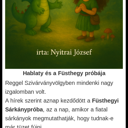
Hablaty és a Füsthegy próbája
Reggel Szivárványvölgyben mindenki nagy
izgalomban volt.
A hírek szerint aznap kezdődött a
Füsthegyi
Sárkánypróba
, az a nap, amikor a fiatal
sárkányok megmutathatják, hogy tudnak-e
már tüzet fújni.