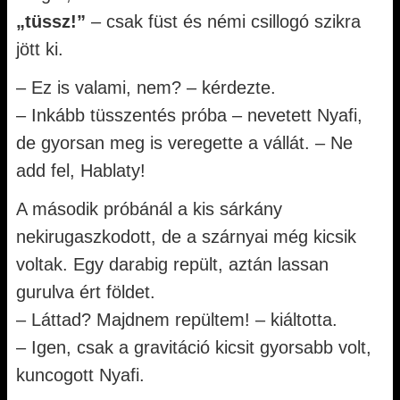
„tüssz!”
– csak füst és némi csillogó szikra
jött ki.
– Ez is valami, nem? – kérdezte.
– Inkább tüsszentés próba – nevetett Nyafi,
de gyorsan meg is veregette a vállát. – Ne
add fel, Hablaty!
A második próbánál a kis sárkány
nekirugaszkodott, de a szárnyai még kicsik
voltak. Egy darabig repült, aztán lassan
gurulva ért földet.
– Láttad? Majdnem repültem! – kiáltotta.
– Igen, csak a gravitáció kicsit gyorsabb volt,
kuncogott Nyafi.