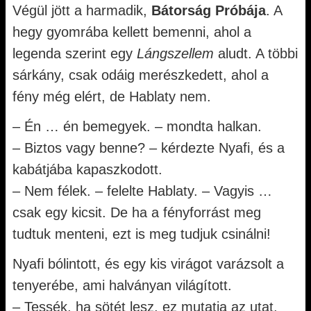
Végül jött a harmadik,
Bátorság Próbája
. A
hegy gyomrába kellett bemenni, ahol a
legenda szerint egy
Lángszellem
aludt. A többi
sárkány, csak odáig merészkedett, ahol a
fény még elért, de Hablaty nem.
– Én … én bemegyek. – mondta halkan.
– Biztos vagy benne? – kérdezte Nyafi, és a
kabátjába kapaszkodott.
– Nem félek. – felelte Hablaty. – Vagyis …
csak egy kicsit. De ha a fényforrást meg
tudtuk menteni, ezt is meg tudjuk csinálni!
Nyafi bólintott, és egy kis virágot varázsolt a
tenyerébe, ami halványan világított.
– Tessék, ha sötét lesz, ez mutatja az utat.