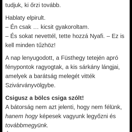
tudjuk, ki őrzi tovább.
Hablaty elpirult.
– Én csak … kicsit gyakoroltam.
– És sokat nevettél, tette hozzá Nyafi. – Ez is
kell minden tűzhöz!
A nap lenyugodott, a Füsthegy tetején apró
fénypontok ragyogtak, a kis sárkány lángjai,
amelyek a barátság melegét vitték
Szivárványvölgybe.
Csigusz a bölcs csiga szólt!
A bátorság nem azt jelenti, hogy nem félünk,
hanem hogy
képesek vagyunk legyőzni és
továbbmegyünk.