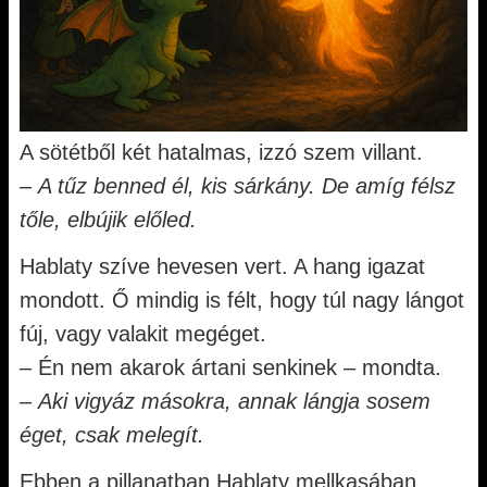
A sötétből két hatalmas, izzó szem villant.
–
A tűz benned él, kis sárkány. De amíg félsz
tőle, elbújik előled.
Hablaty szíve hevesen vert. A hang igazat
mondott. Ő mindig is félt, hogy túl nagy lángot
fúj, vagy valakit megéget.
– Én nem akarok ártani senkinek – mondta.
–
Aki vigyáz másokra, annak lángja sosem
éget, csak melegít.
Ebben a pillanatban Hablaty mellkasában