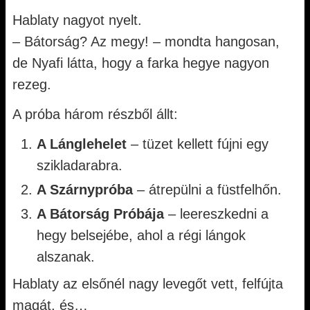
Hablaty nagyot nyelt.
– Bátorság? Az megy! – mondta hangosan,
de Nyafi látta, hogy a farka hegye nagyon
rezeg.
A próba három részből állt:
A Lánglehelet
– tüzet kellett fújni egy
szikladarabra.
A Szárnypróba
– átrepülni a füstfelhőn.
A Bátorság Próbája
– leereszkedni a
hegy belsejébe, ahol a régi lángok
alszanak.
Hablaty az elsőnél nagy levegőt vett, felfújta
magát, és…