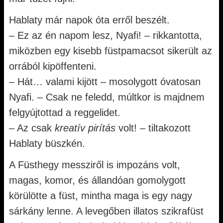
Hablaty már napok óta erről beszélt.
– Ez az én napom lesz, Nyafi! – rikkantotta,
miközben egy kisebb füstpamacsot sikerült az
orrából kipöffenteni.
– Hát… valami kijött – mosolygott óvatosan
Nyafi. – Csak ne feledd, múltkor is majdnem
felgyújtottad a reggelidet.
– Az csak
kreatív pirítás
volt! – tiltakozott
Hablaty büszkén.
A Füsthegy messziről is impozáns volt,
magas, komor, és állandóan gomolygott
körülötte a füst, mintha maga is egy nagy
sárkány lenne. A levegőben illatos szikrafüst