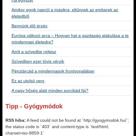
Ha egyszer
Amikor egyik napról a másikra, eltűnnek az emberek az
életedből
Bennünk élő érzés
Európa változó arca – Hogyan hat a gazdaság alakulása a te
mindennapi életedre?
Amit a szívedbe rejtesz
Szívedben ezer tövis vérzik
Pénztárcád a mindennapok frontvonalában
Ez az utolsó vers
A nagy hőség alatt minden porcikád fáj?
Tipp - Gyógymódok
RSS hiba:
A feed could not be found at `http://gyogymodok.hu/`;
the status code is `403` and content-type is `text/html;
charset=iso-8859-1`