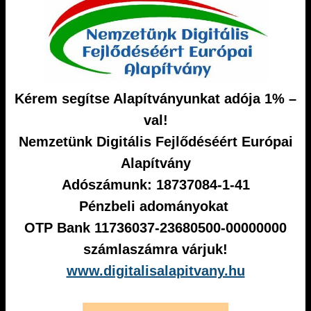
Kérem segítse Alapítványunkat adója 1% –
val!
Nemzetünk Digitális Fejlődéséért Európai
Alapítvány
Adószámunk: 18737084-1-41
Pénzbeli adományokat
OTP Bank 11736037-23680500-00000000
számlaszámra várjuk!
www.digitalisalapitvany.hu