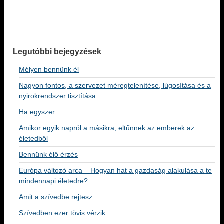
Legutóbbi bejegyzések
Mélyen bennünk él
Nagyon fontos, a szervezet méregtelenítése, lúgosítása és a
nyirokrendszer tisztítása
Ha egyszer
Amikor egyik napról a másikra, eltűnnek az emberek az
életedből
Bennünk élő érzés
Európa változó arca – Hogyan hat a gazdaság alakulása a te
mindennapi életedre?
Amit a szívedbe rejtesz
Szívedben ezer tövis vérzik