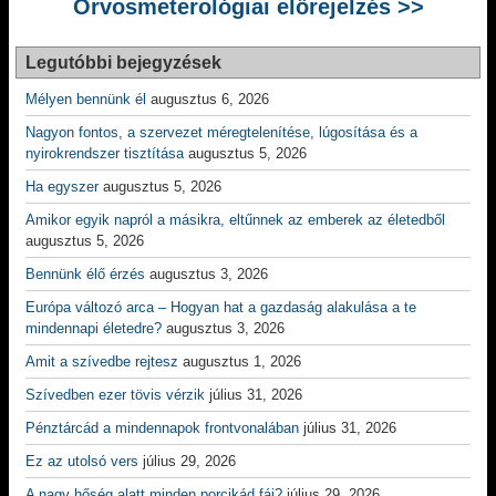
Orvosmeterológiai előrejelzés >>
Legutóbbi bejegyzések
Mélyen bennünk él
augusztus 6, 2026
Nagyon fontos, a szervezet méregtelenítése, lúgosítása és a
nyirokrendszer tisztítása
augusztus 5, 2026
Ha egyszer
augusztus 5, 2026
Amikor egyik napról a másikra, eltűnnek az emberek az életedből
augusztus 5, 2026
Bennünk élő érzés
augusztus 3, 2026
Európa változó arca – Hogyan hat a gazdaság alakulása a te
mindennapi életedre?
augusztus 3, 2026
Amit a szívedbe rejtesz
augusztus 1, 2026
Szívedben ezer tövis vérzik
július 31, 2026
Pénztárcád a mindennapok frontvonalában
július 31, 2026
Ez az utolsó vers
július 29, 2026
A nagy hőség alatt minden porcikád fáj?
július 29, 2026