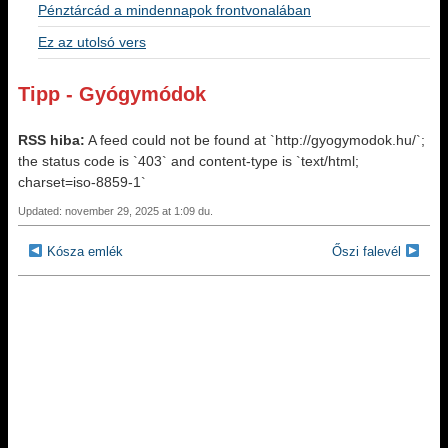
Pénztárcád a mindennapok frontvonalában
Ez az utolsó vers
Tipp - Gyógymódok
RSS hiba:
A feed could not be found at `http://gyogymodok.hu/`;
the status code is `403` and content-type is `text/html;
charset=iso-8859-1`
Updated: november 29, 2025 at 1:09 du.
Kósza emlék
Őszi falevél