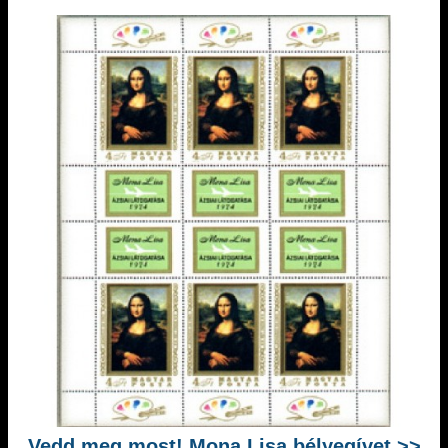
Vedd meg most! Mona Lisa bélyegívet >>