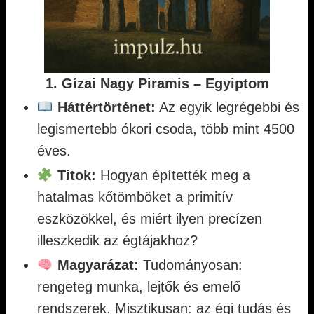
1. Gízai Nagy Piramis – Egyiptom
Háttértörténet:
Az egyik legrégebbi és
legismertebb ókori csoda, több mint 4500
éves.
Titok:
Hogyan építették meg a
hatalmas kőtömböket a primitív
eszközökkel, és miért ilyen precízen
illeszkedik az égtájakhoz?
Magyarázat:
Tudományosan:
rengeteg munka, lejtők és emelő
rendszerek. Misztikusan: az égi tudás és