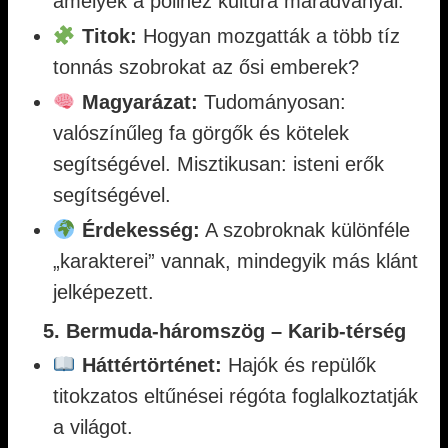
amelyek a polinéz kultúra maradványai.
Titok:
Hogyan mozgatták a több tíz
tonnás szobrokat az ősi emberek?
Magyarázat:
Tudományosan:
valószínűleg fa görgők és kötelek
segítségével. Misztikusan: isteni erők
segítségével.
Érdekesség:
A szobroknak különféle
„karakterei” vannak, mindegyik más klánt
jelképezett.
5. Bermuda-háromszög – Karib-térség
Háttértörténet:
Hajók és repülők
titokzatos eltűnései régóta foglalkoztatják
a világot.