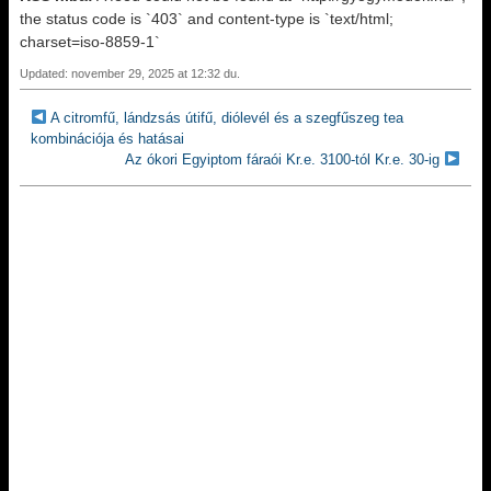
the status code is `403` and content-type is `text/html;
charset=iso-8859-1`
Updated: november 29, 2025 at 12:32 du.
A citromfű, lándzsás útifű, diólevél és a szegfűszeg tea
kombinációja és hatásai
Az ókori Egyiptom fáraói Kr.e. 3100-tól Kr.e. 30-ig