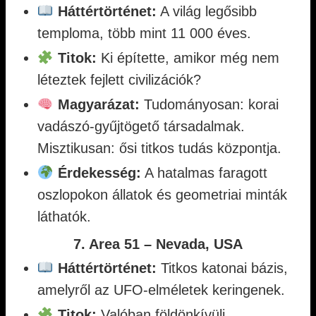
Háttértörténet:
A világ legősibb
temploma, több mint 11 000 éves.
Titok:
Ki építette, amikor még nem
léteztek fejlett civilizációk?
Magyarázat:
Tudományosan: korai
vadászó-gyűjtögető társadalmak.
Misztikusan: ősi titkos tudás központja.
Érdekesség:
A hatalmas faragott
oszlopokon állatok és geometriai minták
láthatók.
7. Area 51 – Nevada, USA
Háttértörténet:
Titkos katonai bázis,
amelyről az UFO-elméletek keringenek.
Titok:
Valóban földönkívüli