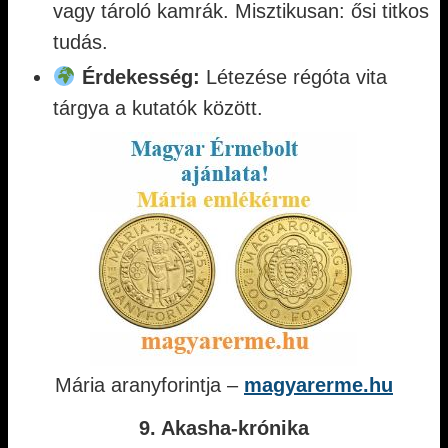
vagy tároló kamrák. Misztikusan: ősi titkos
tudás.
Érdekesség:
Létezése régóta vita
tárgya a kutatók között.
Mária aranyforintja –
magyarerme.hu
9. Akasha-krónika