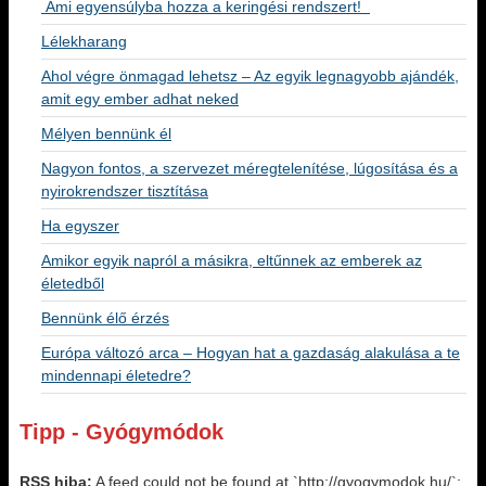
Ami egyensúlyba hozza a keringési rendszert!
Lélekharang
Ahol végre önmagad lehetsz – Az egyik legnagyobb ajándék,
amit egy ember adhat neked
Mélyen bennünk él
Nagyon fontos, a szervezet méregtelenítése, lúgosítása és a
nyirokrendszer tisztítása
Ha egyszer
Amikor egyik napról a másikra, eltűnnek az emberek az
életedből
Bennünk élő érzés
Európa változó arca – Hogyan hat a gazdaság alakulása a te
mindennapi életedre?
Tipp - Gyógymódok
RSS hiba:
A feed could not be found at `http://gyogymodok.hu/`;