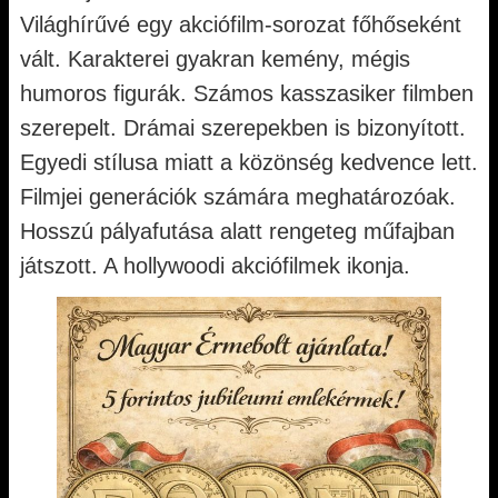
Világhírűvé egy akciófilm-sorozat főhőseként
vált. Karakterei gyakran kemény, mégis
humoros figurák. Számos kasszasiker filmben
szerepelt. Drámai szerepekben is bizonyított.
Egyedi stílusa miatt a közönség kedvence lett.
Filmjei generációk számára meghatározóak.
Hosszú pályafutása alatt rengeteg műfajban
játszott. A hollywoodi akciófilmek ikonja.