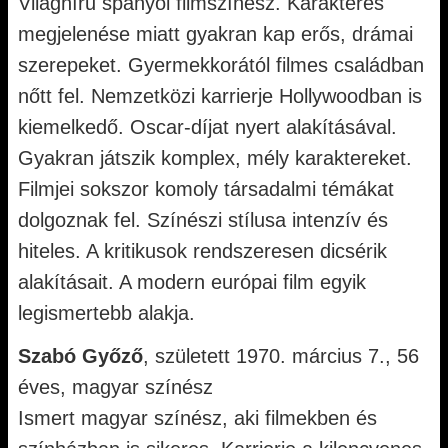
Világhírű spanyol filmszínész. Karakteres
megjelenése miatt gyakran kap erős, drámai
szerepeket. Gyermekkorától filmes családban
nőtt fel. Nemzetközi karrierje Hollywoodban is
kiemelkedő. Oscar-díjat nyert alakításával.
Gyakran játszik komplex, mély karaktereket.
Filmjei sokszor komoly társadalmi témákat
dolgoznak fel. Színészi stílusa intenzív és
hiteles. A kritikusok rendszeresen dicsérik
alakításait. A modern európai film egyik
legismertebb alakja.
Szabó Győző
, született 1970. március 7., 56
éves, magyar színész
Ismert magyar színész, aki filmekben és