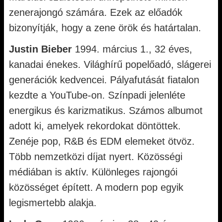
zenerajongó számára. Ezek az előadók
bizonyítják, hogy a zene örök és határtalan.
Justin Bieber
1994. március 1., 32 éves,
kanadai énekes. Világhírű popelőadó, slágerei
generációk kedvencei. Pályafutását fiatalon
kezdte a YouTube-on. Színpadi jelenléte
energikus és karizmatikus. Számos albumot
adott ki, amelyek rekordokat döntöttek.
Zenéje pop, R&B és EDM elemeket ötvöz.
Több nemzetközi díjat nyert. Közösségi
médiában is aktív. Különleges rajongói
közösséget épített. A modern pop egyik
legismertebb alakja.