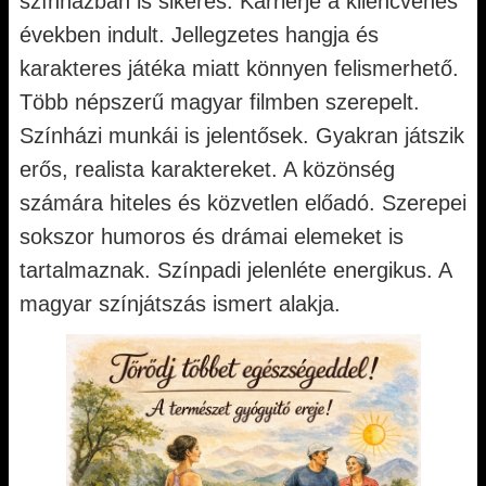
színházban is sikeres. Karrierje a kilencvenes
években indult. Jellegzetes hangja és
karakteres játéka miatt könnyen felismerhető.
Több népszerű magyar filmben szerepelt.
Színházi munkái is jelentősek. Gyakran játszik
erős, realista karaktereket. A közönség
számára hiteles és közvetlen előadó. Szerepei
sokszor humoros és drámai elemeket is
tartalmaznak. Színpadi jelenléte energikus. A
magyar színjátszás ismert alakja.