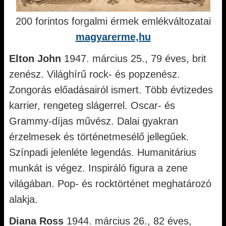
200 forintos forgalmi érmek emlékváltozatai
magyarerme,hu
Elton John
1947. március 25., 79 éves, brit
zenész. Világhírű rock- és popzenész.
Zongorás előadásairól ismert. Több évtizedes
karrier, rengeteg slágerrel. Oscar- és
Grammy-díjas művész. Dalai gyakran
érzelmesek és történetmesélő jellegűek.
Színpadi jelenléte legendás. Humanitárius
munkát is végez. Inspiráló figura a zene
világában. Pop- és rocktörténet meghatározó
alakja.
Diana Ross
1944. március 26., 82 éves,