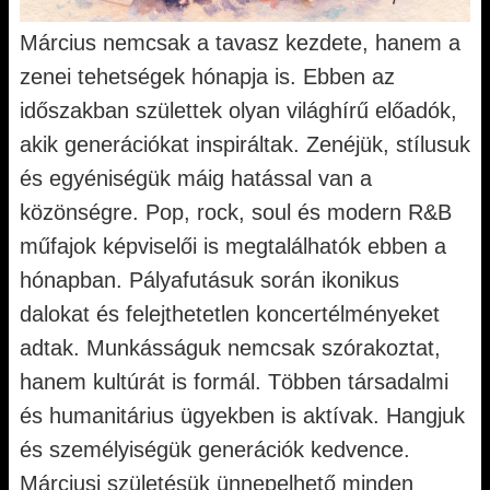
Március nemcsak a tavasz kezdete, hanem a
zenei tehetségek hónapja is. Ebben az
időszakban születtek olyan világhírű előadók,
akik generációkat inspiráltak. Zenéjük, stílusuk
és egyéniségük máig hatással van a
közönségre. Pop, rock, soul és modern R&B
műfajok képviselői is megtalálhatók ebben a
hónapban. Pályafutásuk során ikonikus
dalokat és felejthetetlen koncertélményeket
adtak. Munkásságuk nemcsak szórakoztat,
hanem kultúrát is formál. Többen társadalmi
és humanitárius ügyekben is aktívak. Hangjuk
és személyiségük generációk kedvence.
Márciusi születésük ünnepelhető minden