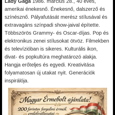
Lady Gaga
1986. március 28., 40 éves,
amerikai énekesnő. Énekesnő, dalszerző és
színésznő. Pályafutását merész stílusával és
extravagáns színpadi show-jaival építette.
Többszörös Grammy- és Oscar-díjas. Pop és
elektronikus zenei stílusokat ötvöz. Filmekben
és televízióban is sikeres. Kulturális ikon,
divat- és popkultúra meghatározó alakja.
Hangja erőteljes és egyedi. Kreativitása
folyamatosan új utakat nyit. Generációk
inspirálója.