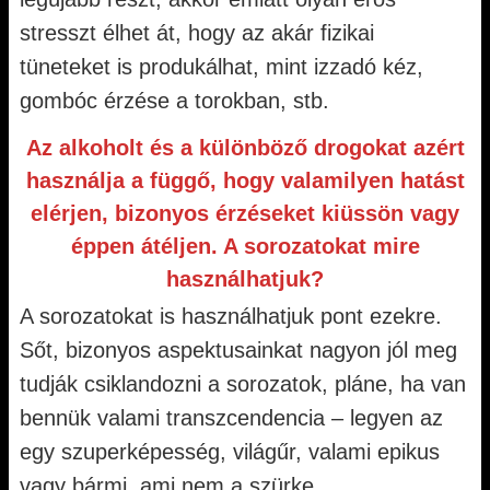
stresszt élhet át, hogy az akár fizikai
tüneteket is produkálhat, mint izzadó kéz,
gombóc érzése a torokban, stb.
Az alkoholt és a különböző drogokat azért
használja a függő, hogy valamilyen hatást
elérjen, bizonyos érzéseket kiüssön vagy
éppen átéljen. A sorozatokat mire
használhatjuk?
A sorozatokat is használhatjuk pont ezekre.
Sőt, bizonyos aspektusainkat nagyon jól meg
tudják csiklandozni a sorozatok, pláne, ha van
bennük valami transzcendencia – legyen az
egy szuperképesség, világűr, valami epikus
vagy bármi, ami nem a szürke