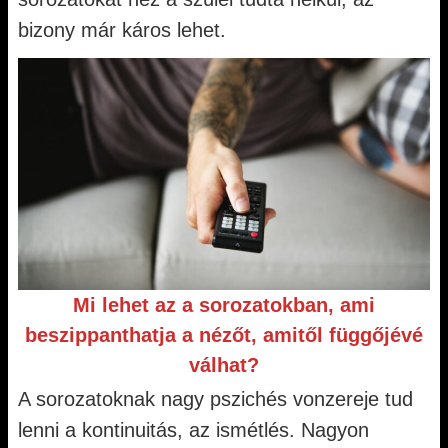
bizony már káros lehet.
Mi lehet az a sorozatokban, ami
beszippanthatja a nézőt, amitől függőjévé
válhat?
A sorozatoknak nagy pszichés vonzereje tud
lenni a kontinuitás, az ismétlés. Nagyon