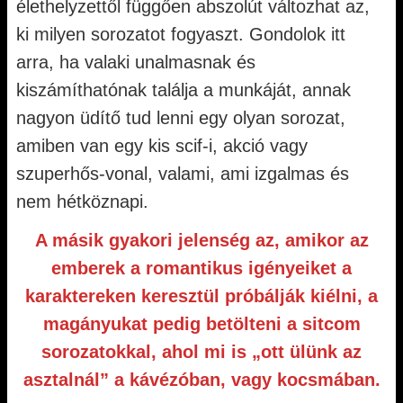
élethelyzettől függően abszolút változhat az,
ki milyen sorozatot fogyaszt. Gondolok itt
arra, ha valaki unalmasnak és
kiszámíthatónak találja a munkáját, annak
nagyon üdítő tud lenni egy olyan sorozat,
amiben van egy kis scif-i, akció vagy
szuperhős-vonal, valami, ami izgalmas és
nem hétköznapi.
A másik gyakori jelenség az, amikor az
emberek a romantikus igényeiket a
karaktereken keresztül próbálják kiélni, a
magányukat pedig betölteni a sitcom
sorozatokkal, ahol mi is „ott ülünk az
asztalnál” a kávézóban, vagy kocsmában.