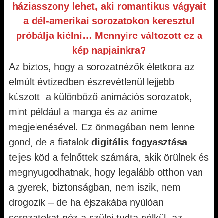
háziasszony lehet, aki romantikus vágyait
a dél-amerikai sorozatokon keresztül
próbálja kiélni… Mennyire változott ez a
kép napjainkra?
Az biztos, hogy a sorozatnézők életkora az
elmúlt évtizedben észrevétlenül lejjebb
kúszott a különböző animációs sorozatok,
mint például a manga és az anime
megjelenésével. Ez önmagában nem lenne
gond, de a fiatalok
digitális fogyasztása
teljes köd a felnőttek számára, akik örülnek és
megnyugodhatnak, hogy legalább otthon van
a gyerek, biztonságban, nem iszik, nem
drogozik – de ha éjszakába nyúlóan
sorozatokat néz a szülei tudta nélkül, az