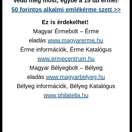
Vedd meg most, egybe a 15 db érmet
!
50 forintos alkalmi emlékérme szett >>
Ez is érdekelhet!
Magyar Érmebolt – Érme
eladás
www.magyarerme.hu
Érme információk, Érme Katalógus
www.ermecentrum.hu
Magyar Bélyegbolt – Bélyeg
eladás
www.magyarbelyeg.hu
Bélyeg információk, Bélyeg Katalógus
www.philatelia.hu