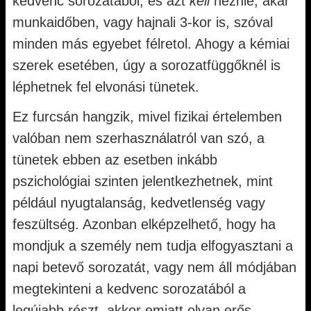
kedvenc sorozatából, és azt
kell
néznie, akár
munkaidőben, vagy hajnali 3-kor is, szóval
minden más egyebet félretol. Ahogy a kémiai
szerek esetében, úgy a sorozatfüggőknél is
léphetnek fel elvonási tünetek.
Ez furcsán hangzik, mivel fizikai értelemben
valóban nem szerhasználatról van szó, a
tünetek ebben az esetben inkább
pszichológiai szinten jelentkezhetnek, mint
például nyugtalanság, kedvetlenség vagy
feszültség. Azonban elképzelhető, hogy ha
mondjuk a személy nem tudja elfogyasztani a
napi betevő sorozatát, vagy nem áll módjában
megtekinteni a kedvenc sorozatából a
legújabb részt, akkor emiatt olyan erős