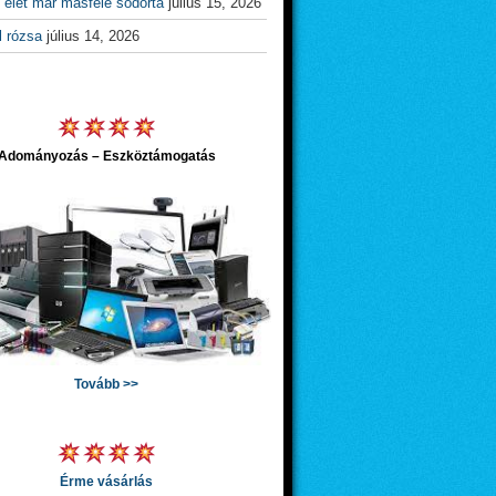
 élet már másfelé sodorta
július 15, 2026
l rózsa
július 14, 2026
Adományozás – Eszköztámogatás
Tovább >>
Érme vásárlás