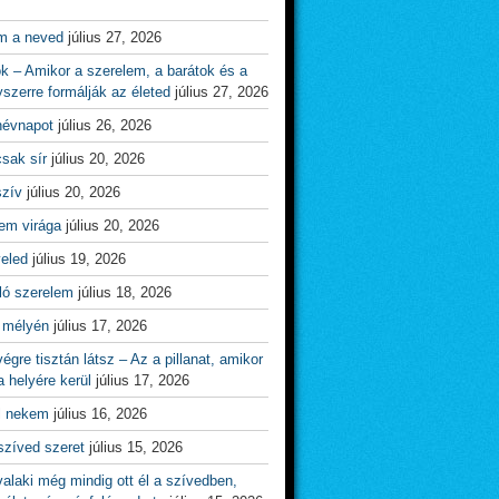
m a neved
július 27, 2026
ok – Amikor a szerelem, a barátok és a
yszerre formálják az életed
július 27, 2026
névnapot
július 26, 2026
csak sír
július 20, 2026
szív
július 20, 2026
em virága
július 20, 2026
veled
július 19, 2026
ló szerelem
július 18, 2026
 mélyén
július 17, 2026
égre tisztán látsz – Az a pillanat, amikor
 helyére kerül
július 17, 2026
l nekem
július 16, 2026
szíved szeret
július 15, 2026
alaki még mindig ott él a szívedben,