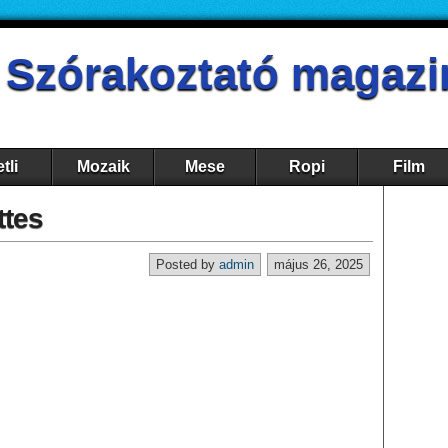
- Szórakoztató magazi
tli
Mozaik
Mese
Ropi
Film
ttes
Posted by
admin
május 26, 2025