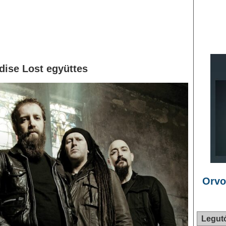
dise Lost együttes
Orvo
Legut