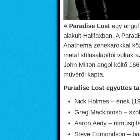
A
Paradise Lost
egy angol 
alakult Halifaxban. A Parad
Anathema zenekarokkal köz
metal stílusalapítói voltak
John Milton angol költő 166
művéről kapta.
Paradise Lost együttes t
Nick Holmes – ének (19
Greg Mackintosh – szóló
Aaron Aedy – ritmusgitá
Steve Edmondson – bass