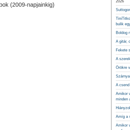
2026
bok (2009-napjainkig)
Suttogo
TiniTitk
bulik eg
Boldog 
A gitár, 
Fekete 
A szerel
Örökre 
Szárnya
A csend
Amikor v
minden a
Hiányzo
Amíg a 
Amikor v