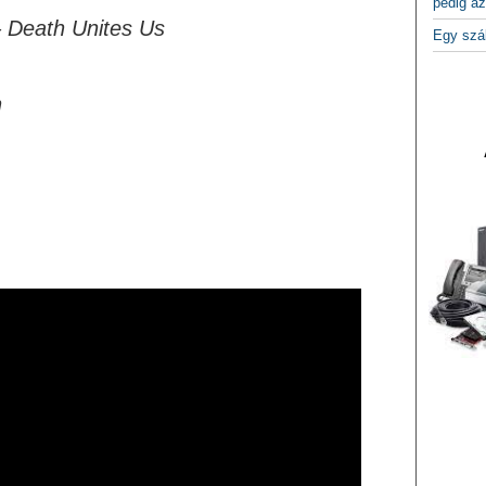
pedig az
– Death Unites Us
Egy szá
n