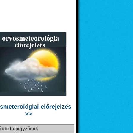
smeterológiai előrejelzés
>>
óbbi bejegyzések