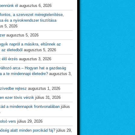
bennünk él
augusztus 6, 2026
ontos, a szervezet méregtelenítése,
sa és a nyirokrendszer tisztítása
us 5, 2026
zer
augusztus 5, 2026
gyik napról a másikra, eltűnnek az
 az életedből
augusztus 5, 2026
 élő érzés
augusztus 3, 2026
változó arca – Hogyan hat a gazdaság
a a te mindennapi életedre?
augusztus 3,
zívedbe rejtesz
augusztus 1, 2026
n ezer tövis vérzik
július 31, 2026
cád a mindennapok frontvonalában
július
6
olsó vers
július 29, 2026
őség alatt minden porcikád fáj?
július 29,