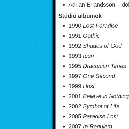
Adrian Erlandsson – do
Stúdió albumok
1990
Lost Paradise
1991
Gothic
1992
Shades of God
1993
Icon
1995
Draconian Times
1997
One Second
1999
Host
2001
Believe in Nothing
2002
Symbol of Life
2005
Paradise Lost
2007
In Requiem