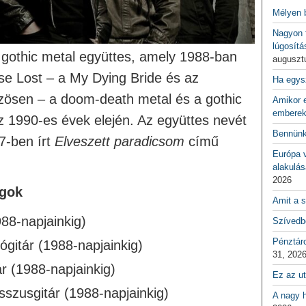
Mélyen 
Nagyon f
lúgosítá
gothic metal együttes, amely 1988-ban
auguszt
ise Lost – a My Dying Bride és az
Ha egys
ösen – a doom-death metal és a gothic
Amikor e
emberek
 az 1990-es évek elején. Az együttes nevét
Bennünk
7-ben írt
Elveszett paradicsom
című
Európa 
alakulás
2026
agok
Amit a s
88-napjainkig)
Szívedbe
Pénztár
gitár (1988-napjainkig)
31, 202
r (1988-napjainkig)
Ez az ut
zusgitár (1988-napjainkig)
A nagy h