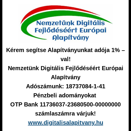
Kérem segítse Alapítványunkat adója 1% –
val!
Nemzetünk Digitális Fejlődéséért Európai
Alapítvány
Adószámunk: 18737084-1-41
Pénzbeli adományokat
OTP Bank 11736037-23680500-00000000
számlaszámra várjuk!
www.digitalisalapitvany.hu