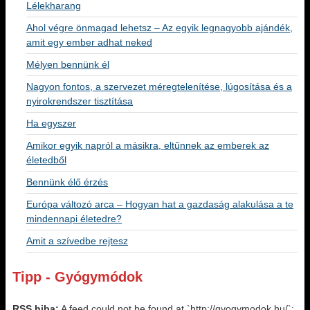
Lélekharang
Ahol végre önmagad lehetsz – Az egyik legnagyobb ajándék,
amit egy ember adhat neked
Mélyen bennünk él
Nagyon fontos, a szervezet méregtelenítése, lúgosítása és a
nyirokrendszer tisztítása
Ha egyszer
Amikor egyik napról a másikra, eltűnnek az emberek az
életedből
Bennünk élő érzés
Európa változó arca – Hogyan hat a gazdaság alakulása a te
mindennapi életedre?
Amit a szívedbe rejtesz
Tipp - Gyógymódok
RSS hiba:
A feed could not be found at `http://gyogymodok.hu/`;