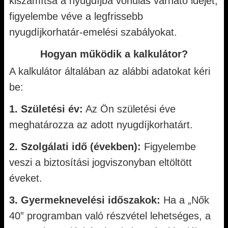
kiszámítsa a nyugdíjba vonulás várható idejét,
figyelembe véve a legfrissebb
nyugdíjkorhatár-emelési szabályokat.
Hogyan működik a kalkulátor?
A kalkulátor általában az alábbi adatokat kéri
be:
1. Születési év:
Az Ön születési éve
meghatározza az adott nyugdíjkorhatárt.
2. Szolgálati idő (években):
Figyelembe
veszi a biztosítási jogviszonyban eltöltött
éveket.
3. Gyermeknevelési időszakok:
Ha a „Nők
40” programban való részvétel lehetséges, a