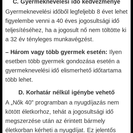
C. Gyermeknevelési idő kedvezménye
Gyermeknevelési időből legfeljebb 8 évet lehet
figyelembe venni a 40 éves jogosultsági idő
teljesítéséhez, ha a jogosult nő nem töltötte ki
a 32 év tényleges munkavégzést.
– Három vagy több gyermek esetén:
Ilyen
esetben több gyermek gondozása esetén a
gyermeknevelési idő elismerhető időtartama
több lehet.
D. Korhatár nélkül igénybe vehető
A „Nők 40” programban a nyugdíjazás nem
kötött életkorhoz, tehát a jogosultsági idő
megszerzése után az érintett bármely
életkorban kérheti a nyugdíjat. Ez jelentős