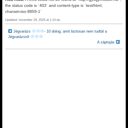
the status code is `403` and content-type is `text/html;
charset=iso-8859-1`
Updated: november 29, 2025 at 1:14 du.
Jégvarázs
- 10 dolog, amit biztosan nem tudtál a
Jégvarázsról
A záptojás