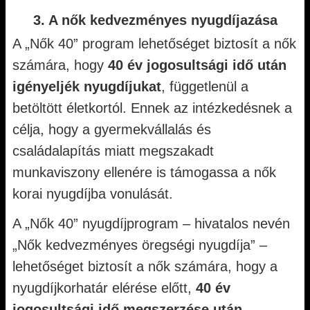
3. A nők kedvezményes nyugdíjazása
A „Nők 40” program lehetőséget biztosít a nők
számára, hogy
40 év jogosultsági idő után
igényeljék nyugdíjukat
, függetlenül a
betöltött életkortól. Ennek az intézkedésnek a
célja, hogy a gyermekvállalás és
családalapítás miatt megszakadt
munkaviszony ellenére is támogassa a nők
korai nyugdíjba vonulását.
A „Nők 40” nyugdíjprogram – hivatalos nevén
„Nők kedvezményes öregségi nyugdíja” –
lehetőséget biztosít a nők számára, hogy a
nyugdíjkorhatár elérése előtt,
40 év
jogosultsági idő megszerzése után