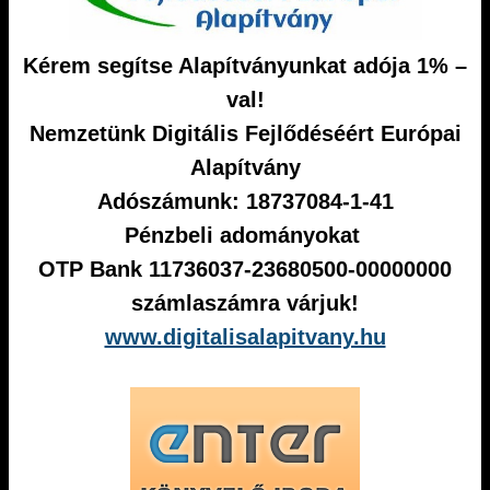
Kérem segítse Alapítványunkat adója 1% –
val!
Nemzetünk Digitális Fejlődéséért Európai
Alapítvány
Adószámunk: 18737084-1-41
Pénzbeli adományokat
OTP Bank 11736037-23680500-00000000
számlaszámra várjuk!
www.digitalisalapitvany.hu