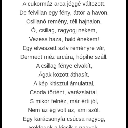
A cukormáz arca jéggé változott.
De felvillan egy fény, áttör a havon,
Csillanó remény, téli hajnalon.
Ó, csillag, ragyogj nekem,
Vezess haza, hald énekem!
Egy elveszett szív reményre vár,
Dermedt méz arcára, hópihe száll.
A csillag fénye elvakít,
Ágak között áthasít.
A kép kitisztul ámulattal,
Csoda történt, varázslattal.
S mikor felnéz, már érti jól,
Nem az ég volt az, ami szól.
Egy karácsonyfa csúcsa ragyog,
Boldogok a kicsik s nagyok.