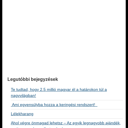
Legutóbbi bejegyzések
Te tudtad, hogy 2.5 millió magyar él a határokon túl a
nagyvilágban!
Ami egyensúlyba hozza a keringési rendszert!
Lélekharang
Ahol végre önmagad lehetsz – Az egyik legnagyobb ajándék,