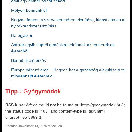
amit egy ember adhat neked
Mélyen bennünk él
Nagyon fontos, a szervezet méregtelenítése, lúgosítása és a
nyirokrendszer tisztítása
Ha egyszer
Amikor egyik napról a másikra, eltűnnek az emberek az
életedből
Bennünk élő érzés
Európa változó arca – Hogyan hat a gazdaság alakulása a te
mindennapi életedre?
Tipp - Gyógymódok
RSS hiba:
A feed could not be found at `http://gyogymodok.hu/`;
the status code is `403` and content-type is `text/html;
charset=iso-8859-1`
Updated: november 13, 2025 at 6:00 du.