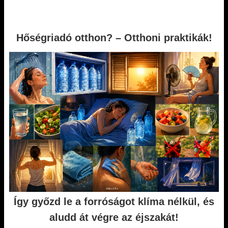
Hőségriadó otthon? – Otthoni praktikák!
Így győzd le a forróságot klíma nélkül, és
aludd át végre az éjszakát!