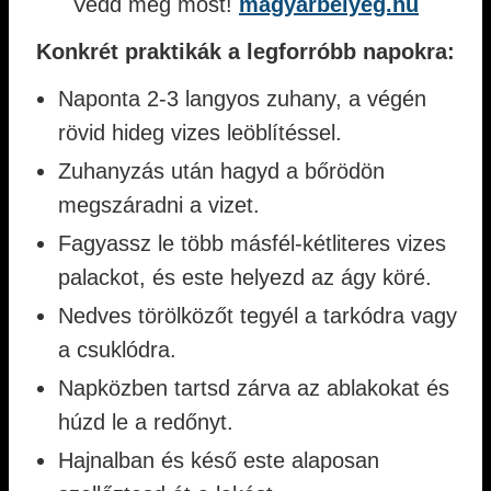
Vedd meg most!
magyarbelyeg.hu
Konkrét praktikák a legforróbb napokra:
Naponta 2-3 langyos zuhany, a végén
rövid hideg vizes leöblítéssel.
Zuhanyzás után hagyd a bőrödön
megszáradni a vizet.
Fagyassz le több másfél-kétliteres vizes
palackot, és este helyezd az ágy köré.
Nedves törölközőt tegyél a tarkódra vagy
a csuklódra.
Napközben tartsd zárva az ablakokat és
húzd le a redőnyt.
Hajnalban és késő este alaposan