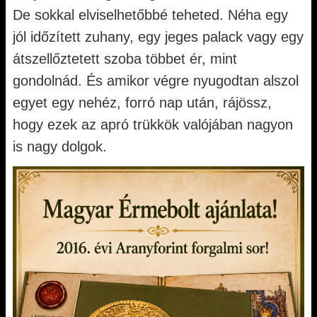
De sokkal elviselhetőbbé teheted. Néha egy
jól időzített zuhany, egy jeges palack vagy egy
átszellőztetett szoba többet ér, mint
gondolnád. És amikor végre nyugodtan alszol
egyet egy nehéz, forró nap után, rájössz,
hogy ezek az apró trükkök valójában nagyon
is nagy dolgok.