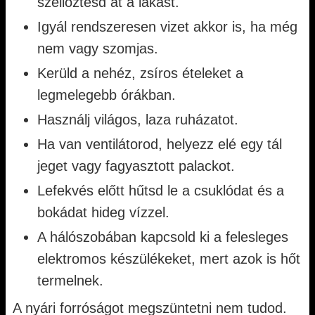
szellőztesd át a lakást.
Igyál rendszeresen vizet akkor is, ha még
nem vagy szomjas.
Kerüld a nehéz, zsíros ételeket a
legmelegebb órákban.
Használj világos, laza ruházatot.
Ha van ventilátorod, helyezz elé egy tál
jeget vagy fagyasztott palackot.
Lefekvés előtt hűtsd le a csuklódat és a
bokádat hideg vízzel.
A hálószobában kapcsold ki a felesleges
elektromos készülékeket, mert azok is hőt
termelnek.
A nyári forróságot megszüntetni nem tudod.