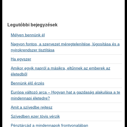
Legutóbbi bejegyzések
Mélyen bennünk él
Nagyon fontos, a szervezet méregtelenítése, lúgosítása és a
nyirokrendszer tisztítása
Ha egyszer
Amikor egyik napról a másikra, eltűnnek az emberek az
életedből
Bennünk élő érzés
Európa változó arca – Hogyan hat a gazdaság alakulása a te
mindennapi életedre?
Amit a szívedbe rejtesz
Szívedben ezer tövis vérzik
Pénztárcád a mindennapok frontvonalában