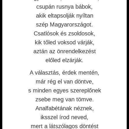
csupán rusnya bábok,
akik eltapsolják nyíltan
szép Magyarországot.
Csatlósok és zsoldosok,
kik tőled voksod várják,
aztán az önrendelkezést
előled elzárják.
A választás, érdek mentén,
már rég el van döntve,
s minden egyes szereplőnek
zsebe meg van tömve.
Analfabétának néznek,
iksszel írod neved,
mert a látszólagos döntést