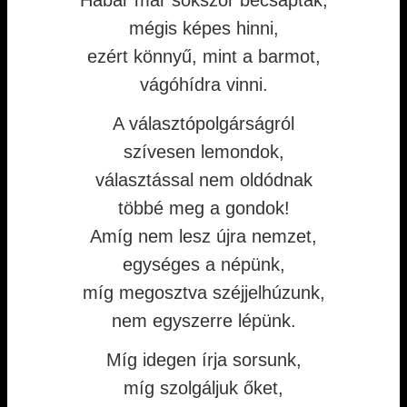
Habár már sokszor becsapták,
mégis képes hinni,
ezért könnyű, mint a barmot,
vágóhídra vinni.
A választópolgárságról
szívesen lemondok,
választással nem oldódnak
többé meg a gondok!
Amíg nem lesz újra nemzet,
egységes a népünk,
míg megosztva széjjelhúzunk,
nem egyszerre lépünk.
Míg idegen írja sorsunk,
míg szolgáljuk őket,