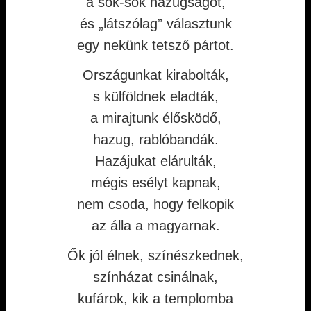
a sok-sok hazugságot,
és „látszólag” választunk
egy nekünk tetsző pártot.
Országunkat kirabolták,
s külföldnek eladták,
a mirajtunk élősködő,
hazug, rablóbandák.
Hazájukat elárulták,
mégis esélyt kapnak,
nem csoda, hogy felkopik
az álla a magyarnak.
Ők jól élnek, színészkednek,
színházat csinálnak,
kufárok, kik a templomba