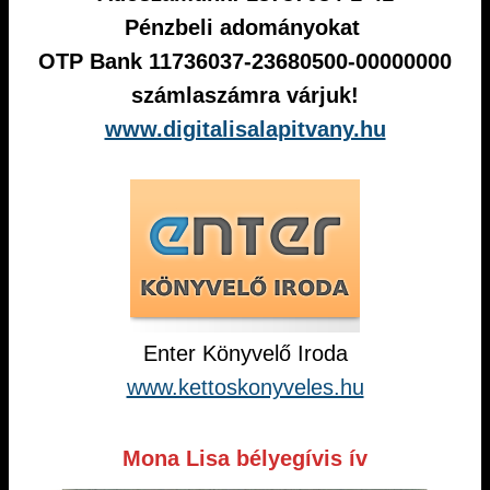
Pénzbeli adományokat
OTP Bank 11736037-23680500-00000000
számlaszámra várjuk!
www.digitalisalapitvany.hu
Enter Könyvelő Iroda
www.kettoskonyveles.hu
Mona Lisa bélyegívis ív