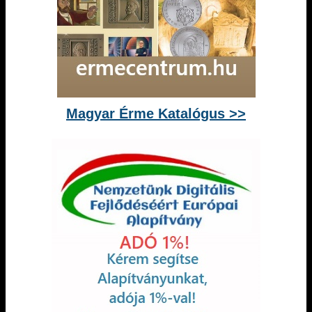
Magyar Érme Katalógus >>