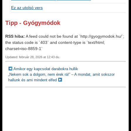
Ez az utolsó vers
Tipp - Gyógymódok
RSS hiba:
A feed could not be found at `http://gyogymodok.hu/`;
the status code is `403` and content-type is `text/html;
charset=iso-8859-1`
Updated: február 28, 2026 at 12:43 du.
Amikor egy kapcsolat darabokra hullik
„Nekem sok a dolgom, nem érek rá!” – A mondat, amit sokszor
hallunk és ami mindent elfed