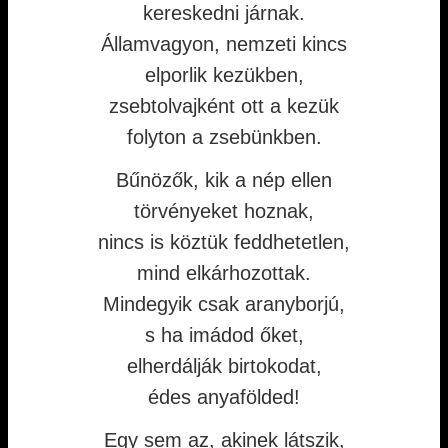
kereskedni járnak.
Államvagyon, nemzeti kincs
elporlik kezükben,
zsebtolvajként ott a kezük
folyton a zsebünkben.
Bűnözők, kik a nép ellen
törvényeket hoznak,
nincs is köztük feddhetetlen,
mind elkárhozottak.
Mindegyik csak aranyborjú,
s ha imádod őket,
elherdálják birtokodat,
édes anyafölded!
Egy sem az, akinek látszik,