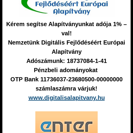
Kérem segítse Alapítványunkat adója 1% –
val!
Nemzetünk Digitális Fejlődéséért Európai
Alapítvány
Adószámunk: 18737084-1-41
Pénzbeli adományokat
OTP Bank 11736037-23680500-00000000
számlaszámra várjuk!
www.digitalisalapitvany.hu