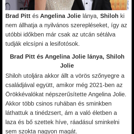
Brad Pitt
és
Angelina Jolie
lánya,
Shiloh
ki
nem állhatja a nyilvános szerepléseket, így az
utóbbi időkben már csak az utcán sétálva
tudják elcsípni a lesifotósok.
Brad Pitt és Angelina Jolie lánya, Shiloh
Jolie
Shiloh utoljára akkor állt a vörös szőnyegre a
családjával együtt, amikor még 2021-ben az
Örökkévalókat népszerűsítette Angelina Jolie.
Akkor több csinos ruhában és sminkben
láthattuk a tinédzsert, ám a való életben a
laza és bő szettek híve, ráadásul sminkelni
sem szokta nagyon magát.