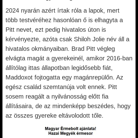
2024 nyarán azért írtak róla a lapok, mert
több testvéréhez hasonlóan ő is elhagyta a
Pitt nevet, ezt pedig hivatalos úton is
kérvényezte, azóta csak Shiloh Jolie név áll a
hivatalos okmányaiban. Brad Pitt végleg
elvágta magát a gyerekeinél, amikor 2016-ban
állítólag ittas állapotban legidősebb fiát,
Maddoxot fojtogatta egy magánrepülőn. Az
egész család szemtanúja volt ennek. Pitt
sosem reagált a nyilvánosság előtt fia
állításaira, de az mindenképp beszédes, hogy
az összes gyereke eltávolodott tőle.