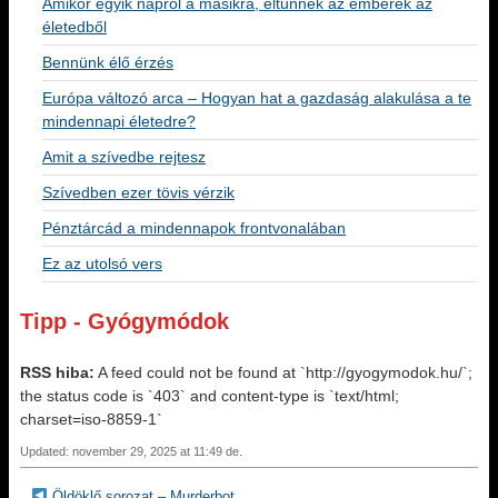
Amikor egyik napról a másikra, eltűnnek az emberek az
életedből
Bennünk élő érzés
Európa változó arca – Hogyan hat a gazdaság alakulása a te
mindennapi életedre?
Amit a szívedbe rejtesz
Szívedben ezer tövis vérzik
Pénztárcád a mindennapok frontvonalában
Ez az utolsó vers
Tipp - Gyógymódok
RSS hiba:
A feed could not be found at `http://gyogymodok.hu/`;
the status code is `403` and content-type is `text/html;
charset=iso-8859-1`
Updated: november 29, 2025 at 11:49 de.
Öldöklő sorozat – Murderbot