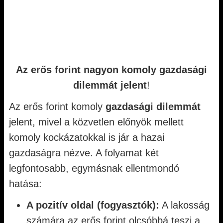
Az erős forint nagyon komoly gazdasági
dilemmát jelent
!
Az erős forint komoly
gazdasági dilemmát
jelent, mivel a közvetlen előnyök mellett
komoly kockázatokkal is jár a hazai
gazdaságra nézve. A folyamat két
legfontosabb, egymásnak ellentmondó
hatása:
A pozitív oldal (fogyasztók):
A lakosság
számára az erős forint olcsóbbá teszi a