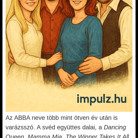
Az ABBA neve több mint ötven év után is
varázsszó. A svéd együttes dalai, a
Dancing
Queen
,
Mamma Mia
,
The Winner Takes It All
,