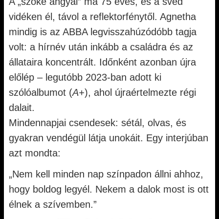
A „szőke angyal” ma 75 éves, és a svéd
vidéken él, távol a reflektorfénytől. Agnetha
mindig is az ABBA legvisszahúzódóbb tagja
volt: a hírnév után inkább a családra és az
állataira koncentrált. Időnként azonban újra
előlép – legutóbb 2023-ban adott ki
szólóalbumot (
A+
), ahol újraértelmezte régi
dalait.
Mindennapjai csendesek: sétál, olvas, és
gyakran vendégül látja unokáit. Egy interjúban
azt mondta:
„Nem kell minden nap színpadon állni ahhoz,
hogy boldog legyél. Nekem a dalok most is ott
élnek a szívemben.”