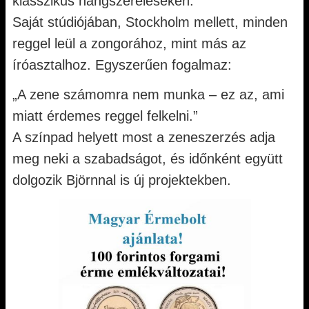
klasszikus hangszereléseken.
Saját stúdiójában, Stockholm mellett, minden
reggel leül a zongorához, mint más az
íróasztalhoz. Egyszerűen fogalmaz:
„A zene számomra nem munka – ez az, ami
miatt érdemes reggel felkelni.”
A színpad helyett most a zeneszerzés adja
meg neki a szabadságot, és időnként együtt
dolgozik Björnnal is új projektekben.