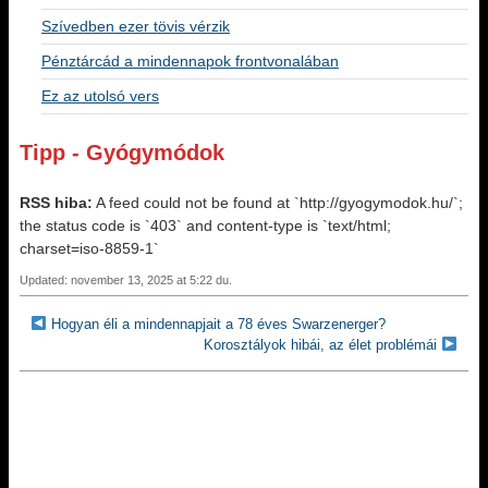
Szívedben ezer tövis vérzik
Pénztárcád a mindennapok frontvonalában
Ez az utolsó vers
Tipp - Gyógymódok
RSS hiba:
A feed could not be found at `http://gyogymodok.hu/`;
the status code is `403` and content-type is `text/html;
charset=iso-8859-1`
Updated: november 13, 2025 at 5:22 du.
Hogyan éli a mindennapjait a 78 éves Swarzenerger?
Korosztályok hibái, az élet problémái