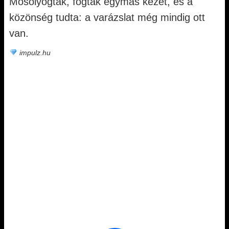
Mosolyogtak, fogták egymás kezét, és a
közönség tudta: a varázslat még mindig ott
van.
impulz.hu