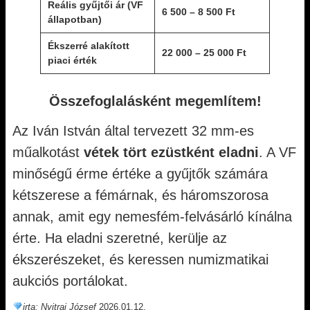
Reális gyűjtői ár (VF
6 500 – 8 500 Ft
állapotban)
Ékszerré alakított
22 000 – 25 000 Ft
piaci érték
Összefoglalásként megemlítem!
Az Iván István által tervezett 32 mm-es
műalkotást
vétek tört ezüstként eladni
. A VF
minőségű érme értéke a gyűjtők számára
kétszerese a fémárnak, és háromszorosa
annak, amit egy nemesfém-felvásárló kínálna
érte. Ha eladni szeretné, kerülje az
ékszerészeket, és keressen numizmatikai
aukciós portálokat.
irta: Nyitrai József
2026.01.12.