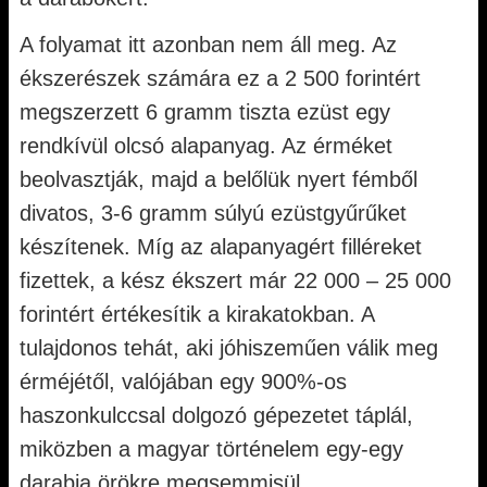
A folyamat itt azonban nem áll meg. Az
ékszerészek számára ez a 2 500 forintért
megszerzett 6 gramm tiszta ezüst egy
rendkívül olcsó alapanyag. Az érméket
beolvasztják, majd a belőlük nyert fémből
divatos, 3-6 gramm súlyú ezüstgyűrűket
készítenek. Míg az alapanyagért filléreket
fizettek, a kész ékszert már 22 000 – 25 000
forintért értékesítik a kirakatokban. A
tulajdonos tehát, aki jóhiszeműen válik meg
érméjétől, valójában egy 900%-os
haszonkulccsal dolgozó gépezetet táplál,
miközben a magyar történelem egy-egy
darabja örökre megsemmisül.