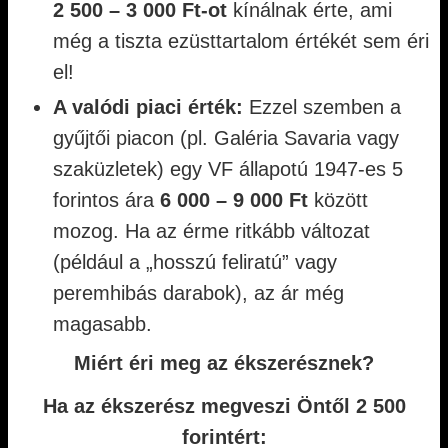
2 500 – 3 000 Ft-ot
kínálnak érte, ami
még a tiszta ezüsttartalom értékét sem éri
el!
A valódi piaci érték:
Ezzel szemben a
gyűjtői piacon (pl. Galéria Savaria vagy
szaküzletek) egy VF állapotú 1947-es 5
forintos ára
6 000 – 9 000 Ft
között
mozog. Ha az érme ritkább változat
(például a „hosszú feliratú” vagy
peremhibás darabok), az ár még
magasabb.
Miért éri meg az ékszerésznek?
Ha az ékszerész megveszi Öntől 2 500
forintért: