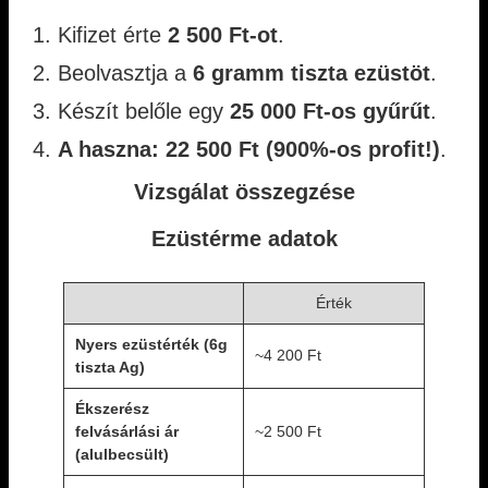
Kifizet érte
2 500 Ft-ot
.
Beolvasztja a
6 gramm tiszta ezüstöt
.
Készít belőle egy
25 000 Ft-os gyűrűt
.
A haszna: 22 500 Ft (900%-os profit!)
.
Vizsgálat összegzése
Ezüstérme adatok
Érték
Nyers ezüstérték (6g
~4 200 Ft
tiszta Ag)
Ékszerész
felvásárlási ár
~2 500 Ft
(alulbecsült)