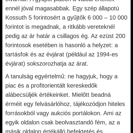
ennél jóval magasabbak. Egy szép állapotú
Kossuth 5 forintosért a gyűjtők 6 000 – 10 000
forintot is megadnak, a ritkább vereteknél
pedig az ár határ a csillagos ég. Az ezüst 200
forintosok esetében is hasonló a helyzet: a
tartásfok és az évjárat (például az 1994-es
évjárat) sokszorozhatja az árat.
A tanulság egyértelmű: ne hagyjuk, hogy a
piac és a profitorientált kereskedők
alábecsüljék értékeinket. Mielőtt beadná
érméit egy felvásárlóhoz, tájékozódjon hiteles
forrásokból vagy aukciós portálokon. Ami az
egyik oldalon csak beolvasztandó fém, az a
másik oldalon értékálló befektetés és