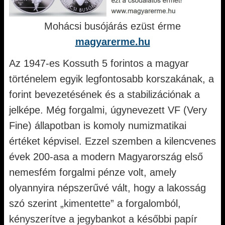
Mohácsi busójárás ezüst érme
magyarerme.hu
Az 1947-es Kossuth 5 forintos a magyar
történelem egyik legfontosabb korszakának, a
forint bevezetésének és a stabilizációnak a
jelképe. Még forgalmi, úgynevezett VF (Very
Fine) állapotban is komoly numizmatikai
értéket képvisel. Ezzel szemben a kilencvenes
évek 200-asa a modern Magyarország első
nemesfém forgalmi pénze volt, amely
olyannyira népszerűvé vált, hogy a lakosság
szó szerint „kimentette” a forgalomból,
kényszerítve a jegybankot a későbbi papír