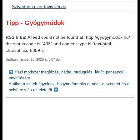
Szívedben ezer tövis vérzik
Tipp - Gyógymódok
RSS hiba:
A feed could not be found at `http://gyogymodok.hu/`;
the status code is `403` and content-type is `text/html;
charset=iso-8859-1`
Updated: január 15, 2026 at 3:07 du.
Házi módszer megfázás, nátha, orrdugulás, légúti panaszok
enyhítésére
Amikor a sejtek figyelnek, hogyan formálja a tudat, a szeretet és a
belső rezgés az életerőt