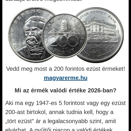
Vedd meg most a 200 forintos ezüst érmeket!
magyarerme.hu
Mi az érmék valódi értéke 2026-ban?
Aki ma egy 1947-es 5 forintost vagy egy ezüst
200-ast birtokol, annak tudnia kell, hogy a
„tört ezüst” ár a legalacsonyabb szint, amit
elvárhat. A gyűjtői piacon a valódi értékek