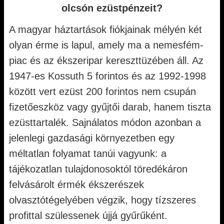
olcsón ezüstpénzeit?
A magyar háztartások fiókjainak mélyén két
olyan érme is lapul, amely ma a nemesfém-
piac és az ékszeripar kereszttüzében áll. Az
1947-es Kossuth 5 forintos és az 1992-1998
között vert ezüst 200 forintos nem csupán
fizetőeszköz vagy gyűjtői darab, hanem tiszta
ezüsttartalék. Sajnálatos módon azonban a
jelenlegi gazdasági környezetben egy
méltatlan folyamat tanúi vagyunk: a
tájékozatlan tulajdonosoktól töredékáron
felvásárolt érmék ékszerészek
olvasztótégelyében végzik, hogy tízszeres
profittal szülessenek újjá gyűrűként.