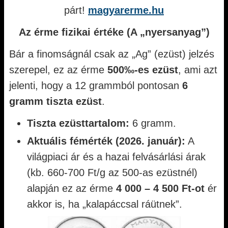
párt!
magyarerme.hu
Az érme fizikai értéke (A „nyersanyag”)
Bár a finomságnál csak az „Ag” (ezüst) jelzés
szerepel, ez az érme
500‰-es ezüst
, ami azt
jelenti, hogy a 12 grammból pontosan
6
gramm tiszta ezüst
.
Tiszta ezüsttartalom:
6 gramm.
Aktuális fémérték (2026. január):
A
világpiaci ár és a hazai felvásárlási árak
(kb. 660-700 Ft/g az 500-as ezüstnél)
alapján ez az érme
4 000 – 4 500 Ft-ot
ér
akkor is, ha „kalapáccsal ráütnek”.