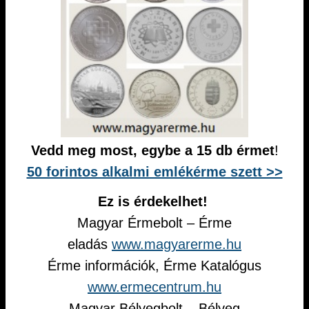
Vedd meg most, egybe a 15 db érmet
!
50 forintos alkalmi emlékérme szett >>
Ez is érdekelhet!
Magyar Érmebolt – Érme
eladás
www.magyarerme.hu
Érme információk, Érme Katalógus
www.ermecentrum.hu
Magyar Bélyegbolt – Bélyeg