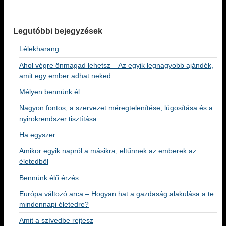
Legutóbbi bejegyzések
Lélekharang
Ahol végre önmagad lehetsz – Az egyik legnagyobb ajándék,
amit egy ember adhat neked
Mélyen bennünk él
Nagyon fontos, a szervezet méregtelenítése, lúgosítása és a
nyirokrendszer tisztítása
Ha egyszer
Amikor egyik napról a másikra, eltűnnek az emberek az
életedből
Bennünk élő érzés
Európa változó arca – Hogyan hat a gazdaság alakulása a te
mindennapi életedre?
Amit a szívedbe rejtesz