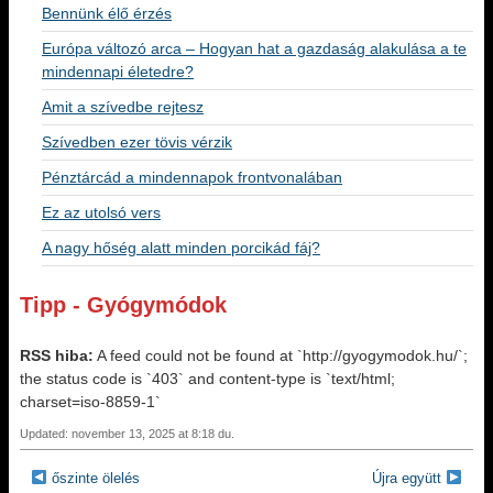
Bennünk élő érzés
Európa változó arca – Hogyan hat a gazdaság alakulása a te
mindennapi életedre?
Amit a szívedbe rejtesz
Szívedben ezer tövis vérzik
Pénztárcád a mindennapok frontvonalában
Ez az utolsó vers
A nagy hőség alatt minden porcikád fáj?
Tipp - Gyógymódok
RSS hiba:
A feed could not be found at `http://gyogymodok.hu/`;
the status code is `403` and content-type is `text/html;
charset=iso-8859-1`
Updated: november 13, 2025 at 8:18 du.
őszinte ölelés
Újra együtt