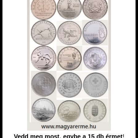
Vedd meg most, egybe a 15 db érmet
!