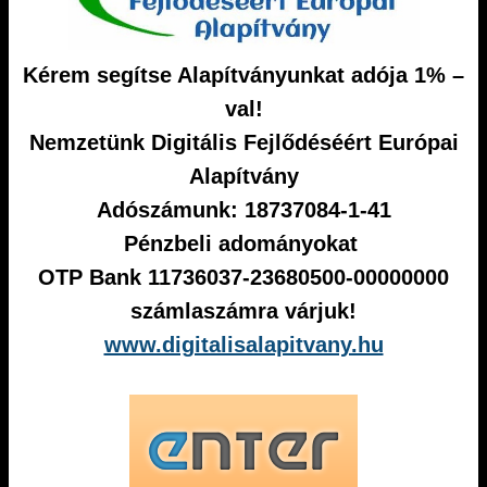
Kérem segítse Alapítványunkat adója 1% –
val!
Nemzetünk Digitális Fejlődéséért Európai
Alapítvány
Adószámunk: 18737084-1-41
Pénzbeli adományokat
OTP Bank 11736037-23680500-00000000
számlaszámra várjuk!
www.digitalisalapitvany.hu