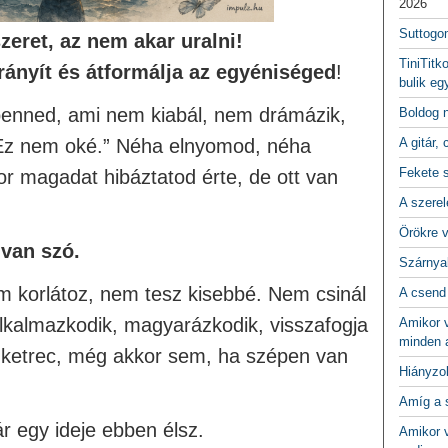
2026
Suttogo
zeret, az nem akar uralni!
TiniTitk
rányít és átformálja az egyéniséged
!
bulik eg
benned, ami nem kiabál, nem drámázik,
Boldog 
„Ez nem oké.” Néha elnyomod, néha
A gitár, 
Fekete 
 magadat hibáztatod érte, de ott van
A szerel
Örökre 
 van szó.
Szárnya
em korlátoz, nem tesz kisebbé. Nem csinál
A csend
n alkalmazkodik, magyarázkodik, visszafogja
Amikor v
minden a
 ketrec, még akkor sem, ha szépen van
Hiányzo
Amíg a 
r egy ideje ebben élsz.
Amikor v