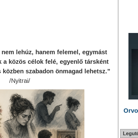
t nem lehúz, hanem felemel, egymást
k a közös célok felé, egyenlő társként
és közben szabadon önmagad lehetsz.”
/Nyitrai/
Orvo
Legut