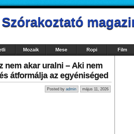
- Szórakoztató magazi
tli
Mozaik
Mese
Ropi
Film
az nem akar uralni – Aki nem
t és átformálja az egyéniséged
Posted by
admin
május 11, 2026