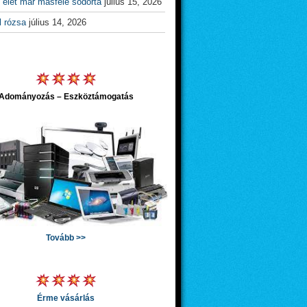
 élet már másfelé sodorta
július 15, 2026
l rózsa
július 14, 2026
Adományozás – Eszköztámogatás
Tovább >>
Érme vásárlás