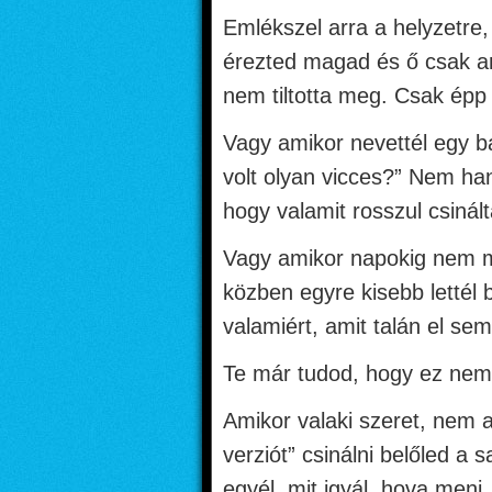
Emlékszel arra a helyzetre, 
érezted magad és ő csak an
nem tiltotta meg. Csak épp 
Vagy amikor nevettél egy ba
volt olyan vicces?” Nem ha
hogy valamit rosszul csinált
Vagy amikor napokig nem m
közben egyre kisebb lettél 
valamiért, amit talán el sem
Te már tudod, hogy ez nem 
Amikor valaki szeret, nem 
verziót” csinálni belőled a 
egyél, mit igyál, hova menj, 