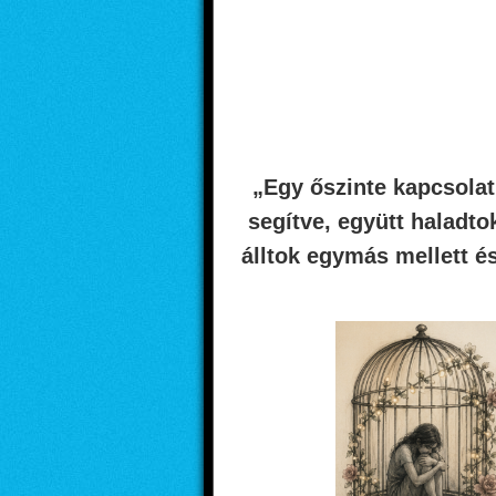
„Egy őszinte kapcsola
segítve, együtt haladto
álltok egymás mellett 