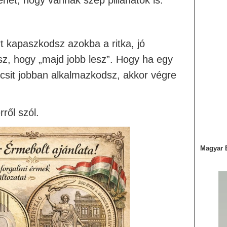
het, hogy vannak szép pillanatok is.
t kapaszkodsz azokba a ritka, jó
z, hogy „majd jobb lesz”. Hogy ha egy
kicsit jobban alkalmazkodsz, akkor végre
ről szól.
Magyar 