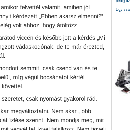
pedig az
amikor felvettél valamit, amiben jól
Egy szá
nyit kérdezett „Ebben akarsz elmenni?”
elég volt ahhoz, hogy átöltözz.
rátod viccén és később jött a kérdés „Mi
ngzott vádaskodónak, de te már érezted,
ál.
ondott semmit, csak csend van és te
belül, míg végül bocsánatot kértél
 követtél.
szeretet, csak nyomást gyakorol rád.
akar megváltoztatni. Nem akar „jobb
saját ízlése szerint. Nem mondja meg, mit
mit vegyél fel, kivel találkozz. Nem figyeli