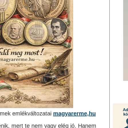
érmek emlékváltozatai
magyarerme,hu
ténik, mert te nem vagy elég jó. Hanem