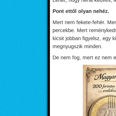
Lehet, hogy néha kedves, le
Pont ettől olyan nehéz.
Mert nem fekete-fehér. Mer
percekbe. Mert reménykeds
kicsit jobban figyelsz, egy 
megnyugszik minden.
De nem fog, mert ez nem er