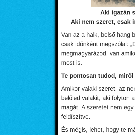
Aki igazán s
Aki nem szeret, csak i
Van az a halk, belső hang 
csak időnként megszólal: 
megmagyarázod, van amikor
most is.
Te pontosan tudod, miről
Amikor valaki szeret, az n
belőled valakit, aki folyto
magát. A szeretet nem egy
feldíszítve.
És mégis, lehet, hogy te má