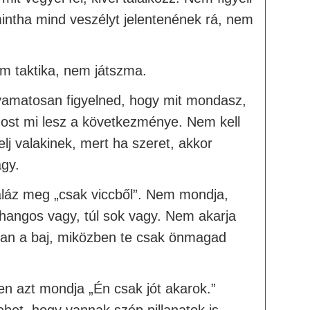
intha mind veszélyt jelentenének rá, nem
m taktika, nem játszma.
olyamatosan figyelned, hogy mit mondasz,
st mi lesz a következménye. Nem kell
elj valakinek, mert ha szeret, akkor
agy.
aláz meg „csak viccből”. Nem mondja,
 hangos vagy, túl sok vagy. Nem akarja
d van a baj, miközben te csak önmagad
en azt mondja „Én csak jót akarok.”