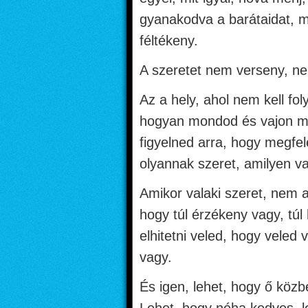
gyanakodva a barátaidat, m
féltékeny.
A szeretet nem verseny, ne
Az a hely, ahol nem kell f
hogyan mondod és vajon mo
figyelned arra, hogy megfel
olyannak szeret, amilyen v
Amikor valaki szeret, nem 
hogy túl érzékeny vagy, túl
elhitetni veled, hogy vele
vagy.
És igen, lehet, hogy ő közb