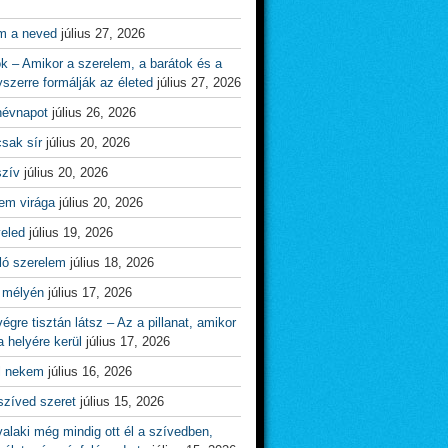
m a neved
július 27, 2026
ok – Amikor a szerelem, a barátok és a
yszerre formálják az életed
július 27, 2026
névnapot
július 26, 2026
csak sír
július 20, 2026
szív
július 20, 2026
em virága
július 20, 2026
veled
július 19, 2026
ló szerelem
július 18, 2026
 mélyén
július 17, 2026
égre tisztán látsz – Az a pillanat, amikor
 helyére kerül
július 17, 2026
l nekem
július 16, 2026
szíved szeret
július 15, 2026
alaki még mindig ott él a szívedben,