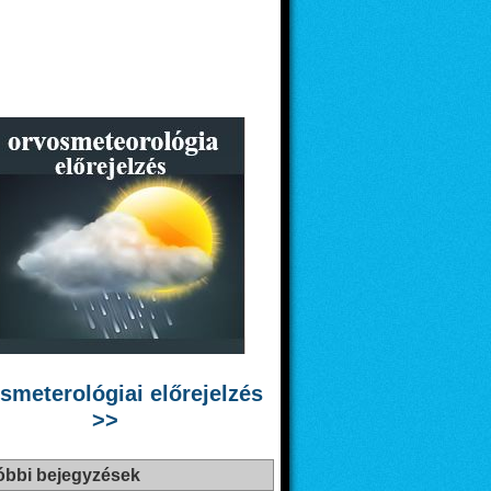
smeterológiai előrejelzés
>>
óbbi bejegyzések