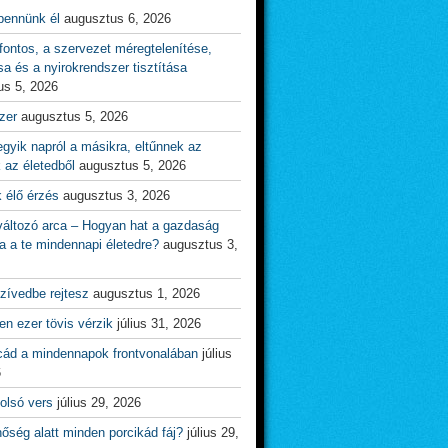
bennünk él
augusztus 6, 2026
ontos, a szervezet méregtelenítése,
sa és a nyirokrendszer tisztítása
us 5, 2026
zer
augusztus 5, 2026
gyik napról a másikra, eltűnnek az
 az életedből
augusztus 5, 2026
 élő érzés
augusztus 3, 2026
változó arca – Hogyan hat a gazdaság
a a te mindennapi életedre?
augusztus 3,
zívedbe rejtesz
augusztus 1, 2026
n ezer tövis vérzik
július 31, 2026
cád a mindennapok frontvonalában
július
6
olsó vers
július 29, 2026
őség alatt minden porcikád fáj?
július 29,