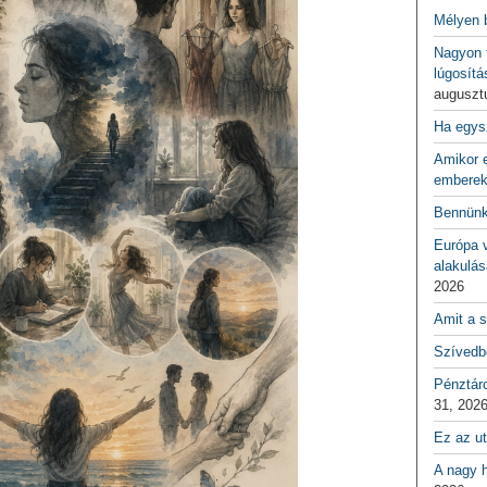
Mélyen 
Nagyon f
lúgosítá
auguszt
Ha egys
Amikor e
emberek
Bennünk
Európa 
alakulás
2026
Amit a s
Szívedbe
Pénztár
31, 202
Ez az ut
A nagy h