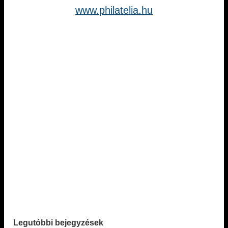
www.philatelia.hu
Legutóbbi bejegyzések