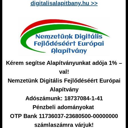
digitalisalapitbany.hu >>
Kérem segítse Alapítványunkat adója 1% –
val!
Nemzetünk Digitális Fejlődéséért Európai
Alapítvány
Adószámunk: 18737084-1-41
Pénzbeli adományokat
OTP Bank 11736037-23680500-00000000
számlaszámra várjuk!