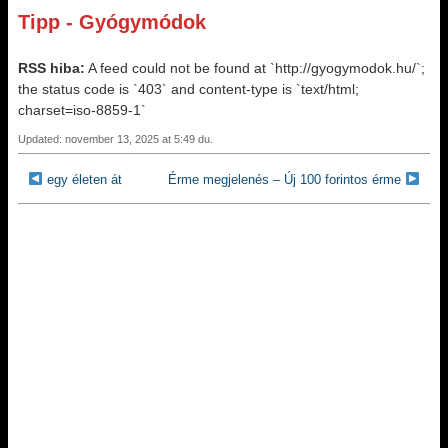
Tipp - Gyógymódok
RSS hiba:
A feed could not be found at `http://gyogymodok.hu/`;
the status code is `403` and content-type is `text/html;
charset=iso-8859-1`
Updated: november 13, 2025 at 5:49 du.
egy életen át
Érme megjelenés – Új 100 forintos érme