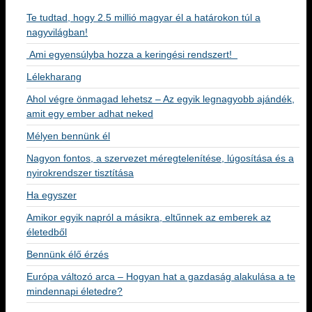
Te tudtad, hogy 2.5 millió magyar él a határokon túl a
nagyvilágban!
Ami egyensúlyba hozza a keringési rendszert!
Lélekharang
Ahol végre önmagad lehetsz – Az egyik legnagyobb ajándék,
amit egy ember adhat neked
Mélyen bennünk él
Nagyon fontos, a szervezet méregtelenítése, lúgosítása és a
nyirokrendszer tisztítása
Ha egyszer
Amikor egyik napról a másikra, eltűnnek az emberek az
életedből
Bennünk élő érzés
Európa változó arca – Hogyan hat a gazdaság alakulása a te
mindennapi életedre?