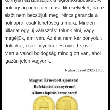
könnyen elszalasztjuk a legfontosabbakat. A
boldogság nem ígér második esélyeket, ha az
elsőt nem becsüljük meg. Nincs garancia a
holnapra, csak lehetőség a mára. Minden
pillanat egy új választás: félünk élni, vagy
megéljük, ami van. Az élet nem kér bonyolult
dolgokat, csak figyelmet és nyitott szívet.
Mert a valódi boldogság mindig ott van, ahol
igazán jelen vagyunk.
Nyitrai József 2025.10.08.