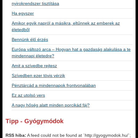
nyirokrendszer tisztítása
Ha egyszer
Amikor egyik napról a másikra, eltűnnek az emberek az
életedből
Bennünk élő érzés
Európa változó arca – Hogyan hat a gazdaság alakulása a te
mindennapi életedre?
Amit a szívedbe rejtesz
Szívedben ezer tövis vérzik
Pénztárcád a mindennapok frontvonalában
Ez az utolsó vers
A nagy hőség alatt minden porcikád fáj?
Tipp - Gyógymódok
RSS hiba:
A feed could not be found at `http://gyogymodok.hu/`;