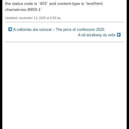
the status code is `403` and content-type is `text/html;
charset=iso-8859-1`
Updated: november 13, 2025 at 5:55 du.
A vallomás ára sorozat – The price of confession 2025
A nő érzékeny és erős