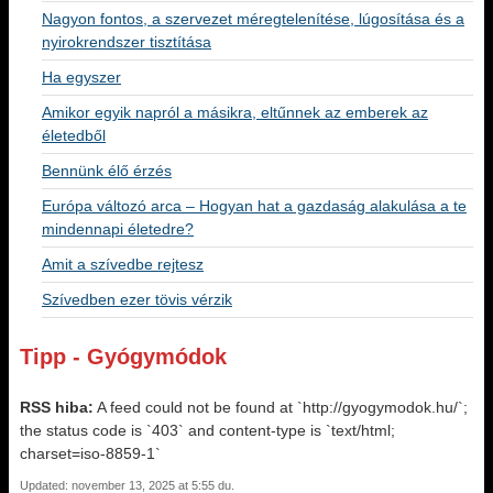
Nagyon fontos, a szervezet méregtelenítése, lúgosítása és a
nyirokrendszer tisztítása
Ha egyszer
Amikor egyik napról a másikra, eltűnnek az emberek az
életedből
Bennünk élő érzés
Európa változó arca – Hogyan hat a gazdaság alakulása a te
mindennapi életedre?
Amit a szívedbe rejtesz
Szívedben ezer tövis vérzik
Tipp - Gyógymódok
RSS hiba:
A feed could not be found at `http://gyogymodok.hu/`;
the status code is `403` and content-type is `text/html;
charset=iso-8859-1`
Updated: november 13, 2025 at 5:55 du.