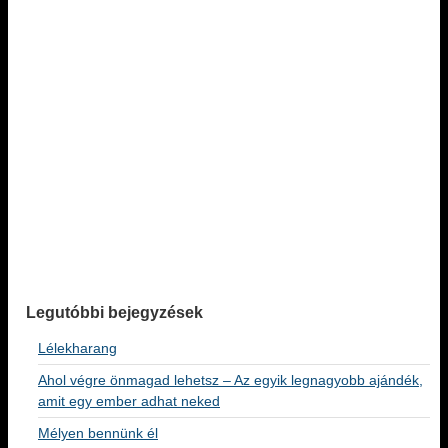
Legutóbbi bejegyzések
Lélekharang
Ahol végre önmagad lehetsz – Az egyik legnagyobb ajándék,
amit egy ember adhat neked
Mélyen bennünk él