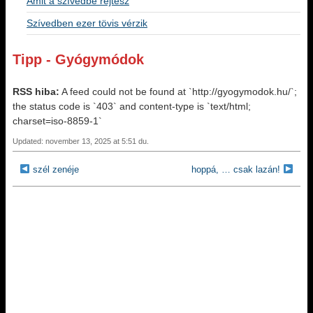
Amit a szívedbe rejtesz
Szívedben ezer tövis vérzik
Tipp - Gyógymódok
RSS hiba:
A feed could not be found at `http://gyogymodok.hu/`;
the status code is `403` and content-type is `text/html;
charset=iso-8859-1`
Updated: november 13, 2025 at 5:51 du.
szél zenéje
hoppá, … csak lazán!