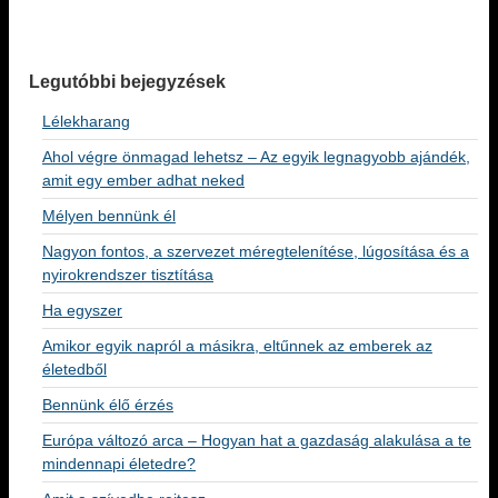
Legutóbbi bejegyzések
Lélekharang
Ahol végre önmagad lehetsz – Az egyik legnagyobb ajándék,
amit egy ember adhat neked
Mélyen bennünk él
Nagyon fontos, a szervezet méregtelenítése, lúgosítása és a
nyirokrendszer tisztítása
Ha egyszer
Amikor egyik napról a másikra, eltűnnek az emberek az
életedből
Bennünk élő érzés
Európa változó arca – Hogyan hat a gazdaság alakulása a te
mindennapi életedre?