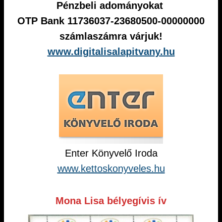
Pénzbeli adományokat
OTP Bank 11736037-23680500-00000000
számlaszámra várjuk!
www.digitalisalapitvany.hu
Enter Könyvelő Iroda
www.kettoskonyveles.hu
Mona Lisa bélyegívis ív