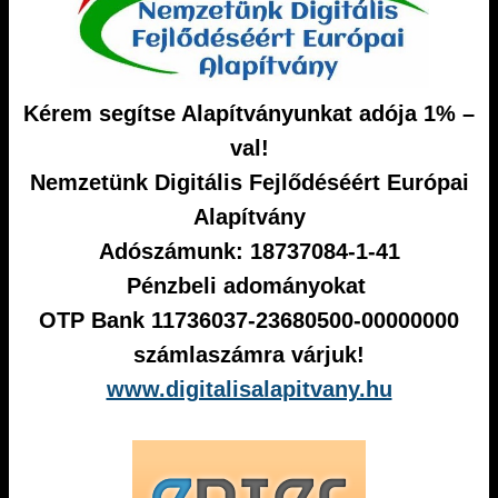
Kérem segítse Alapítványunkat adója 1% –
val!
Nemzetünk Digitális Fejlődéséért Európai
Alapítvány
Adószámunk: 18737084-1-41
Pénzbeli adományokat
OTP Bank 11736037-23680500-00000000
számlaszámra várjuk!
www.digitalisalapitvany.hu