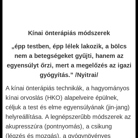
Kínai önterápiás módszerek
„épp testben, épp lélek lakozik, a bölcs
nem a betegségeket gyűjti, hanem az
egyensúlyt őrzi, mert a megelőzés az igazi
gyógyítás.” /Nyitrai/
A kínai önterápiás technikák, a hagyományos
kínai orvoslás (HKO) alapelveire épülnek,
céljuk a test és elme egyensúlyának (jin-jang)
helyreállítása. A legnépszerűbb módszerek az
akupresszúra (pontnyomás), a csikung
(légzés és mozgás), a gyógynövényes