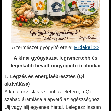
A természet gyógyító ereje!
Érdekel >>
A kínai gyógyászat legismertebb és
leginkább bevált öngyógyító technikái
1. Légzés és energiaébresztés (Qi
aktiválása)
A kínai orvoslás szerint az életerő, a Qi
szabad áramlása alapvető az egészséghez.
Ülj vagy állj egyenes háttal. Lélegezz lassan