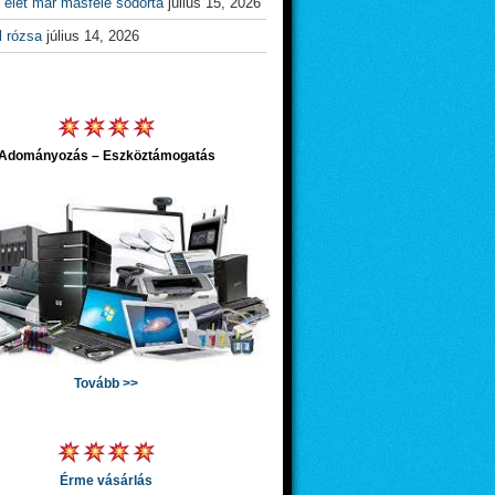
 élet már másfelé sodorta
július 15, 2026
l rózsa
július 14, 2026
Adományozás – Eszköztámogatás
Tovább >>
Érme vásárlás