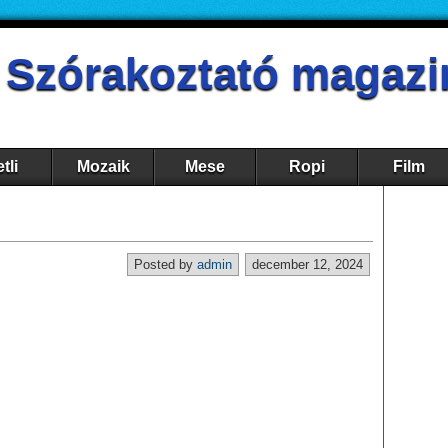
- Szórakoztató magazi
tli
Mozaik
Mese
Ropi
Film
Posted by
admin
december 12, 2024