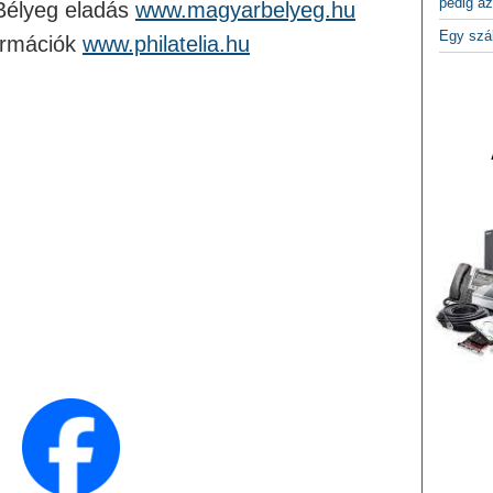
pedig az
Bélyeg eladás
www.magyarbelyeg.hu
Egy szá
ormációk
www.philatelia.hu