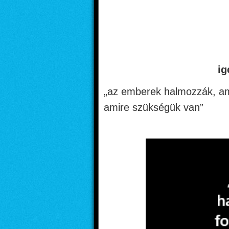
ig
„az emberek halmozzák, ami
amire szükségük van”