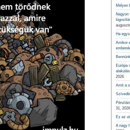
Mélyen 
Nagyon f
lúgosítá
auguszt
Ha egys
Amikor e
emberek
Bennünk
Európa 
alakulás
2026
Amit a s
Szívedbe
Pénztár
31, 202
Ez az ut
A nagy h