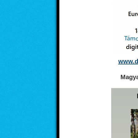
www.di
Magya