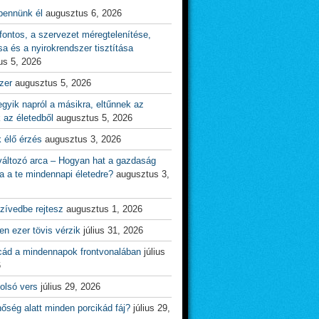
bennünk él
augusztus 6, 2026
ontos, a szervezet méregtelenítése,
sa és a nyirokrendszer tisztítása
us 5, 2026
zer
augusztus 5, 2026
gyik napról a másikra, eltűnnek az
 az életedből
augusztus 5, 2026
 élő érzés
augusztus 3, 2026
változó arca – Hogyan hat a gazdaság
a a te mindennapi életedre?
augusztus 3,
zívedbe rejtesz
augusztus 1, 2026
n ezer tövis vérzik
július 31, 2026
cád a mindennapok frontvonalában
július
6
olsó vers
július 29, 2026
őség alatt minden porcikád fáj?
július 29,