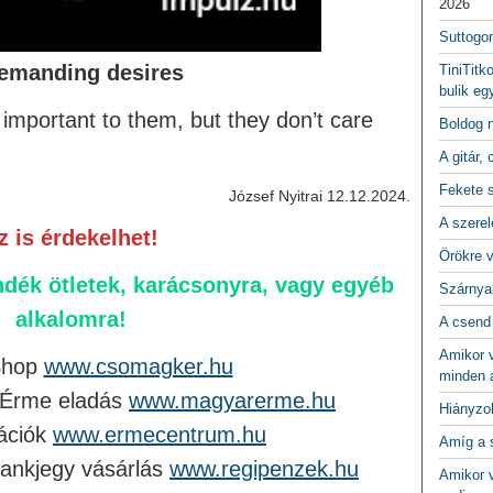
2026
Suttogo
emanding desires
TiniTitk
bulik eg
important to them, but they don’t care
Boldog 
A gitár, 
Fekete 
József Nyitrai 12.12.2024.
A szerel
z is érdekelhet!
Örökre 
dék ötletek, karácsonyra, vagy egyéb
Szárnya
alkalomra!
A csend
Amikor v
Shop
www.csomagker.hu
minden a
 Érme eladás
www.magyarerme.hu
Hiányzo
ációk
www.ermecentrum.hu
Amíg a 
ankjegy vásárlás
www.regipenzek.hu
Amikor v