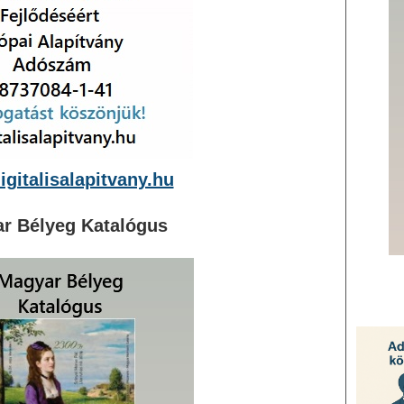
gitalisalapitvany.hu
r Bélyeg Katalógus