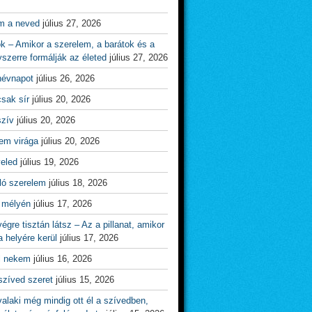
m a neved
július 27, 2026
ok – Amikor a szerelem, a barátok és a
yszerre formálják az életed
július 27, 2026
névnapot
július 26, 2026
csak sír
július 20, 2026
szív
július 20, 2026
em virága
július 20, 2026
veled
július 19, 2026
ló szerelem
július 18, 2026
 mélyén
július 17, 2026
égre tisztán látsz – Az a pillanat, amikor
 helyére kerül
július 17, 2026
l nekem
július 16, 2026
szíved szeret
július 15, 2026
alaki még mindig ott él a szívedben,