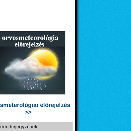
smeterológiai előrejelzés
>>
óbbi bejegyzések