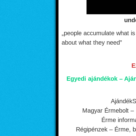
und
„people accumulate what is 
about what they need”
E
Egyedi ajándékok – Aján
Ajándék
Magyar Érmebolt –
Érme inform
Régipénzek – Érme, b