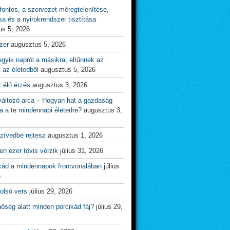
ontos, a szervezet méregtelenítése,
sa és a nyirokrendszer tisztítása
us 5, 2026
zer
augusztus 5, 2026
gyik napról a másikra, eltűnnek az
 az életedből
augusztus 5, 2026
 élő érzés
augusztus 3, 2026
változó arca – Hogyan hat a gazdaság
a a te mindennapi életedre?
augusztus 3,
zívedbe rejtesz
augusztus 1, 2026
n ezer tövis vérzik
július 31, 2026
cád a mindennapok frontvonalában
július
6
olsó vers
július 29, 2026
őség alatt minden porcikád fáj?
július 29,