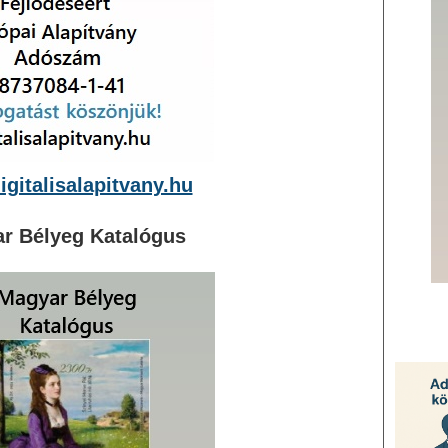
gitalisalapitvany.hu
r Bélyeg Katalógus