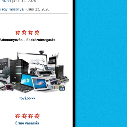
l rózsa
július 14, 2026
g egy mosollyal
július 13, 2026
Adományozás – Eszköztámogatás
Tovább >>
Érme vásárlás