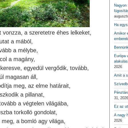
Nagyon f
lúgosítá
auguszt
Ha egys
 vonzza, a szeretetre éhes lelkeket,
Amikor e
emberek
iutat a mából,
Bennünk
vább a mélybe,
Európa 
ncol a magány,
alakulás
2026
keresve, egyedül vergődik, tovább,
Amit a s
túl magasan áll,
Szívedbe
dítja meg, az elme határait,
Pénztár
zkodik a pillanat,
31, 202
tovább a végtelen világába,
Ez az ut
szba torkolló gondolat,
A nagy h
 meg, a bomló agy világa,
2026