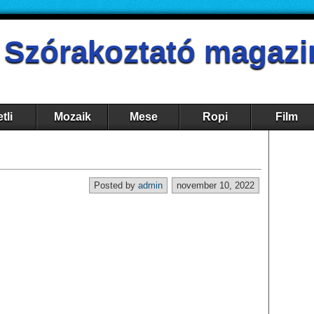
- Szórakoztató magazi
tli
Mozaik
Mese
Ropi
Film
Posted by
admin
november 10, 2022