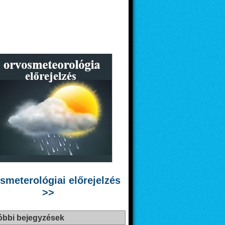
smeterológiai előrejelzés
>>
óbbi bejegyzések