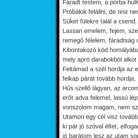
Fáradt testem, a porba hull
Próbálok felállni, de test n
Süket fülekre talál a csend,
Lassan emelem, fejem, sze
remegő félelem, fáradtság c
Kibontakozó köd homályában
mely apró darabokból alkot
Feltámad a szél hordja az el
felkap párat tovább hordja, 
Hűs szellő lágyan, az arcom
erőt adva felemel, lassú lép
vonszolom magam, nem szá
Utamon egy cél visz tovább, 
ki pár jó szóval éltet, elfog
jó barátom lesz az utam so