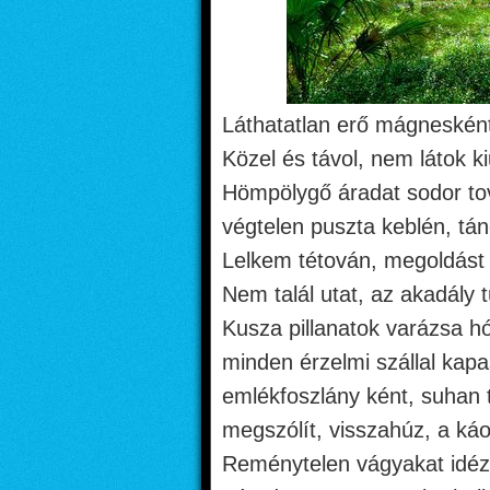
Láthatatlan erő mágnesként
Közel és távol, nem látok k
Hömpölygő áradat sodor to
végtelen puszta keblén, tá
Lelkem tétován, megoldást 
Nem talál utat, az akadály 
Kusza pillanatok varázsa hó
minden érzelmi szállal kapas
emlékfoszlány ként, suhan 
megszólít, visszahúz, a káo
Reménytelen vágyakat idéz