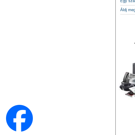
Egy szá
Áldj me