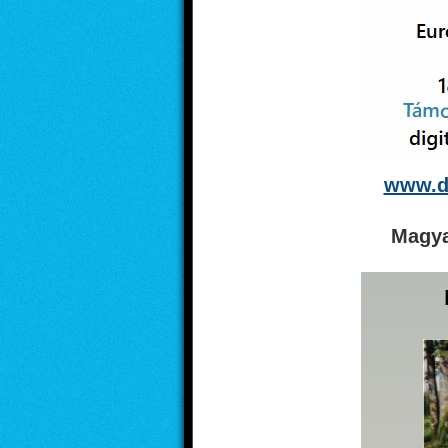
www.di
Magya