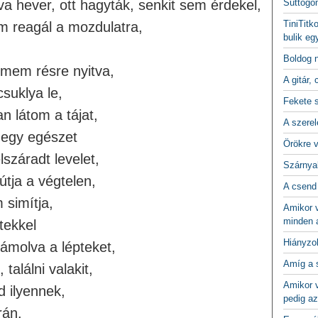
va hever, ott hagyták, senkit sem érdekel,
Suttogo
TiniTitk
em reagál a mozdulatra,
bulik eg
Boldog 
mem résre nyitva,
A gitár, 
suklya le,
Fekete 
 látom a tájat,
A szerel
 egy egészet
Örökre 
száradt levelet,
Szárnya
útja a végtelen,
A csend
 simítja,
Amikor v
minden a
tekkel
Hiányzo
molva a lépteket,
Amíg a 
találni valakit,
Amikor v
ad ilyennek,
pedig az
rán.