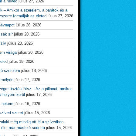
m a neved
július 27, 2026
ok – Amikor a szerelem, a barátok és a
yszerre formálják az életed
július 27, 2026
névnapot
július 26, 2026
csak sír
július 20, 2026
szív
július 20, 2026
em virága
július 20, 2026
veled
július 19, 2026
ló szerelem
július 18, 2026
 mélyén
július 17, 2026
égre tisztán látsz – Az a pillanat, amikor
 helyére kerül
július 17, 2026
l nekem
július 16, 2026
szíved szeret
július 15, 2026
alaki még mindig ott él a szívedben,
 élet már másfelé sodorta
július 15, 2026