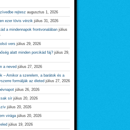
zívedbe rejtesz
augusztus 1, 2026
n ezer tövis vérzik
július 31, 2026
cád a mindennapok frontvonalában
július
6
olsó vers
július 29, 2026
őség alatt minden porcikád fáj?
július 29,
m a neved
július 27, 2026
ok – Amikor a szerelem, a barátok és a
yszerre formálják az életed
július 27, 2026
névnapot
július 26, 2026
csak sír
július 20, 2026
szív
július 20, 2026
em virága
július 20, 2026
veled
július 19, 2026