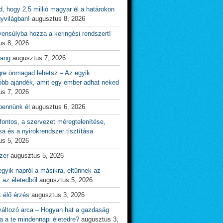
d, hogy 2.5 millió magyar él a határokon
gyvilágban!
augusztus 8, 2026
ensúlyba hozza a keringési rendszert!
us 8, 2026
rang
augusztus 7, 2026
gre önmagad lehetsz – Az egyik
obb ajándék, amit egy ember adhat neked
us 7, 2026
bennünk él
augusztus 6, 2026
ontos, a szervezet méregtelenítése,
sa és a nyirokrendszer tisztítása
us 5, 2026
zer
augusztus 5, 2026
gyik napról a másikra, eltűnnek az
 az életedből
augusztus 5, 2026
 élő érzés
augusztus 3, 2026
változó arca – Hogyan hat a gazdaság
a a te mindennapi életedre?
augusztus 3,