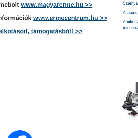
Szárnya
rmebolt
www.magyarerme.hu >>
A csend
nformációk
www.ermecentrum.hu >>
Amikor v
minden a
lalkotásod, támogatásból! >>