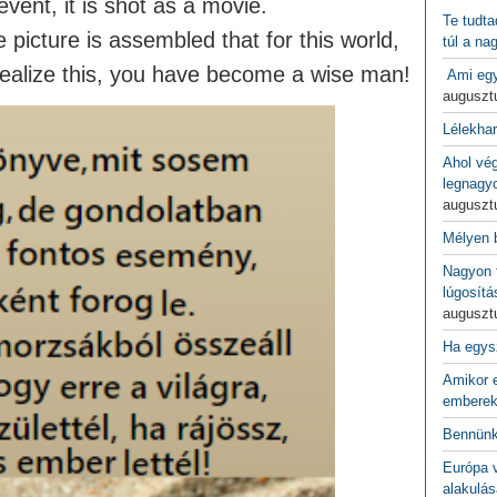
event, it is shot as a movie.
Te tudta
e picture is assembled that for this world,
túl a na
realize this, you have become a wise man!
Ami egy
auguszt
Lélekha
Ahol vé
legnagy
auguszt
Mélyen 
Nagyon f
lúgosítá
auguszt
Ha egys
Amikor e
emberek
Bennünk
Európa 
alakulás