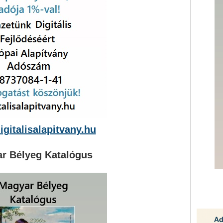
gitalisalapitvany.hu
r Bélyeg Katalógus