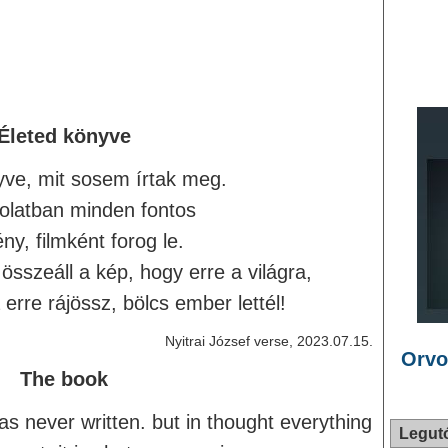
Életed könyve
yve, mit sosem írtak meg.
olatban minden fontos
y, filmként forog le.
összeáll a kép, hogy erre a világra,
a erre rájössz, bölcs ember lettél!
Nyitrai József verse, 2023.07.15.
Orvo
The book
as never written. but in thought everything
Legut