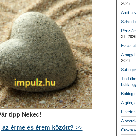
2026
Amit a s
Szívedbe
Pénztár
31, 202
Ez az ut
A nagy h
2026
Suttogo
TiniTitk
bulik eg
Boldog 
A gitár, 
Fekete 
Pár tipp Neked!
A szerel
 az érme és érem között?
>
>
Örökre 