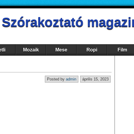
- Szórakoztató magazi
tli
Mozaik
Mese
Ropi
Film
Posted by
admin
április 15, 2023