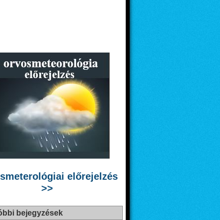
smeterológiai előrejelzés
>>
óbbi bejegyzések