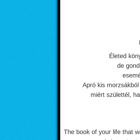
Életed kön
de gond
esemén
Apró kis morzsákból 
miért születtél, h
The book of your life that w