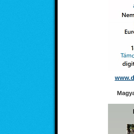
www.di
Magya