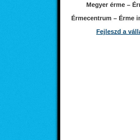
Megyer érme – É
Érmecentrum – Érme i
Fejleszd a vál