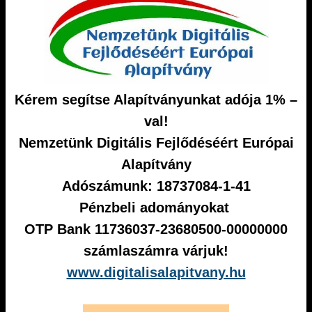
Kérem segítse Alapítványunkat adója 1% –
val!
Nemzetünk Digitális Fejlődéséért Európai
Alapítvány
Adószámunk: 18737084-1-41
Pénzbeli adományokat
OTP Bank 11736037-23680500-00000000
számlaszámra várjuk!
www.digitalisalapitvany.hu