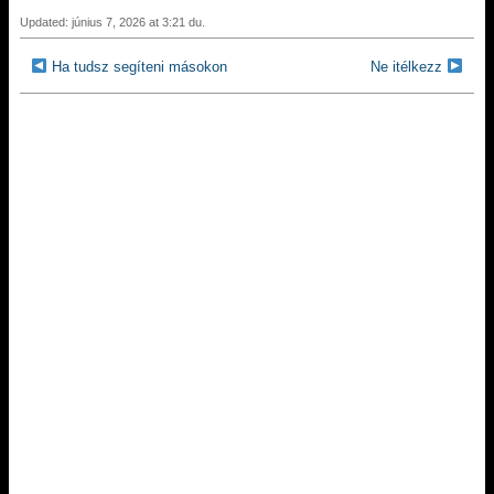
Updated: június 7, 2026 at 3:21 du.
Ha tudsz segíteni másokon
Ne itélkezz