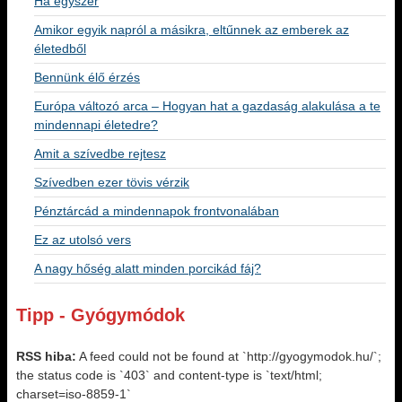
Ha egyszer
Amikor egyik napról a másikra, eltűnnek az emberek az
életedből
Bennünk élő érzés
Európa változó arca – Hogyan hat a gazdaság alakulása a te
mindennapi életedre?
Amit a szívedbe rejtesz
Szívedben ezer tövis vérzik
Pénztárcád a mindennapok frontvonalában
Ez az utolsó vers
A nagy hőség alatt minden porcikád fáj?
Tipp - Gyógymódok
RSS hiba:
A feed could not be found at `http://gyogymodok.hu/`;
the status code is `403` and content-type is `text/html;
charset=iso-8859-1`