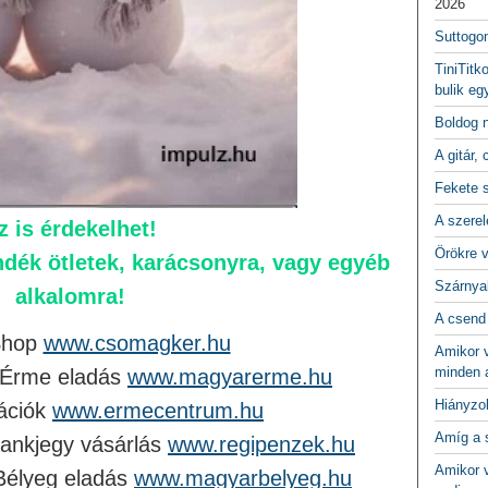
2026
Suttogo
TiniTitk
bulik eg
Boldog 
A gitár, 
Fekete 
A szerel
z is érdekelhet!
Örökre 
dék ötletek, karácsonyra, vagy egyéb
Szárnya
alkalomra!
A csend
Shop
www.csomagker.hu
Amikor v
minden a
 Érme eladás
www.magyarerme.hu
Hiányzo
ációk
www.ermecentrum.hu
Amíg a 
ankjegy vásárlás
www.regipenzek.hu
Amikor v
Bélyeg eladás
www.magyarbelyeg.hu