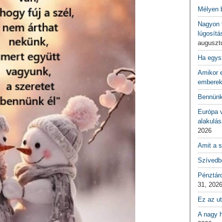
Mélyen 
Nagyon f
lúgosítá
auguszt
Ha egys
Amikor e
emberek
Bennünk
Európa 
alakulás
2026
Amit a s
Szívedbe
Pénztár
31, 202
Ez az ut
A nagy h