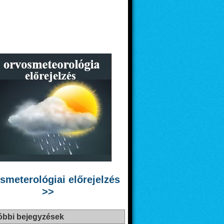
smeterológiai előrejelzés
>>
óbbi bejegyzések