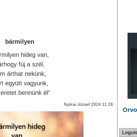
bármilyen
rmilyen hideg van,
rhogy fúj a szél,
m árthat nekünk,
t együtt vagyunk,
zeretet bennünk él”
Nyitrai József 2024.11.28.
Orvo
Legut