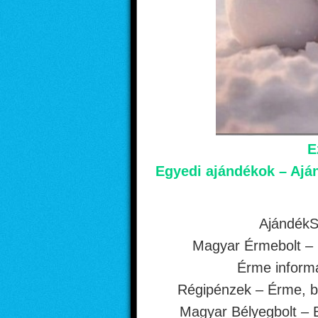
E
Egyedi ajándékok – Aján
Ajándék
Magyar Érmebolt –
Érme inform
Régipénzek – Érme, b
Magyar Bélyegbolt – 