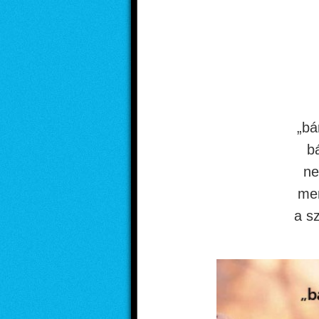
„bá
bá
ne
mer
a s