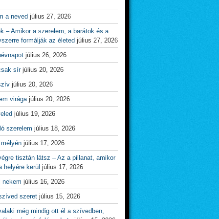
m a neved
július 27, 2026
ok – Amikor a szerelem, a barátok és a
yszerre formálják az életed
július 27, 2026
névnapot
július 26, 2026
csak sír
július 20, 2026
szív
július 20, 2026
em virága
július 20, 2026
veled
július 19, 2026
ló szerelem
július 18, 2026
 mélyén
július 17, 2026
égre tisztán látsz – Az a pillanat, amikor
 helyére kerül
július 17, 2026
l nekem
július 16, 2026
szíved szeret
július 15, 2026
alaki még mindig ott él a szívedben,