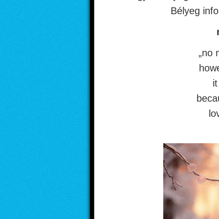
Bélyeg inf
„no 
howe
i
beca
lo