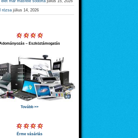
 élet már másfelé sodorta
július 15, 2026
l rózsa
július 14, 2026
Adományozás – Eszköztámogatás
Tovább >>
Érme vásárlás