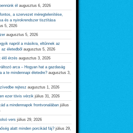
bennünk él
augusztus 6, 2026
ontos, a szervezet méregtelenítése,
sa és a nyirokrendszer tisztítása
us 5, 2026
zer
augusztus 5, 2026
gyik napról a másikra, eltűnnek az
 az életedből
augusztus 5, 2026
 élő érzés
augusztus 3, 2026
változó arca – Hogyan hat a gazdaság
a a te mindennapi életedre?
augusztus 3,
zívedbe rejtesz
augusztus 1, 2026
n ezer tövis vérzik
július 31, 2026
cád a mindennapok frontvonalában
július
6
olsó vers
július 29, 2026
őség alatt minden porcikád fáj?
július 29,