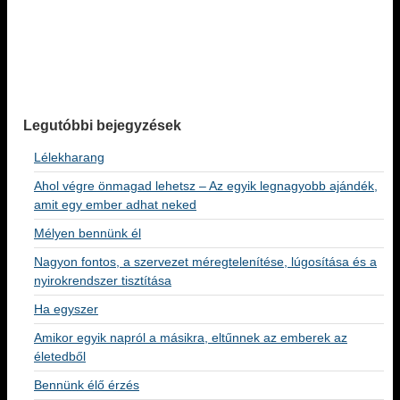
Legutóbbi bejegyzések
Lélekharang
Ahol végre önmagad lehetsz – Az egyik legnagyobb ajándék,
amit egy ember adhat neked
Mélyen bennünk él
Nagyon fontos, a szervezet méregtelenítése, lúgosítása és a
nyirokrendszer tisztítása
Ha egyszer
Amikor egyik napról a másikra, eltűnnek az emberek az
életedből
Bennünk élő érzés