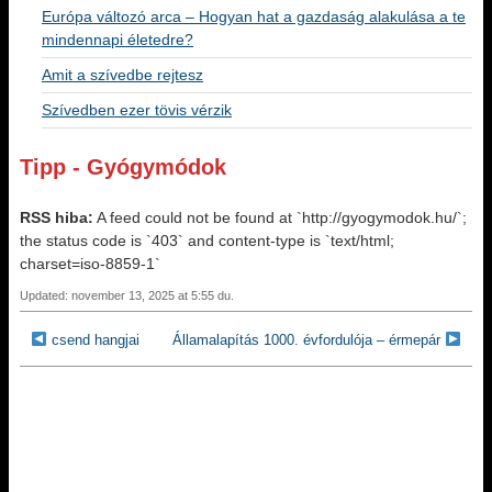
Európa változó arca – Hogyan hat a gazdaság alakulása a te
mindennapi életedre?
Amit a szívedbe rejtesz
Szívedben ezer tövis vérzik
Tipp - Gyógymódok
RSS hiba:
A feed could not be found at `http://gyogymodok.hu/`;
the status code is `403` and content-type is `text/html;
charset=iso-8859-1`
Updated: november 13, 2025 at 5:55 du.
csend hangjai
Államalapítás 1000. évfordulója – érmepár