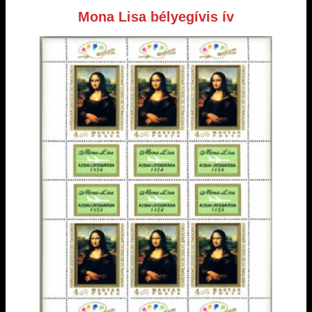
Mona Lisa bélyegívis ív