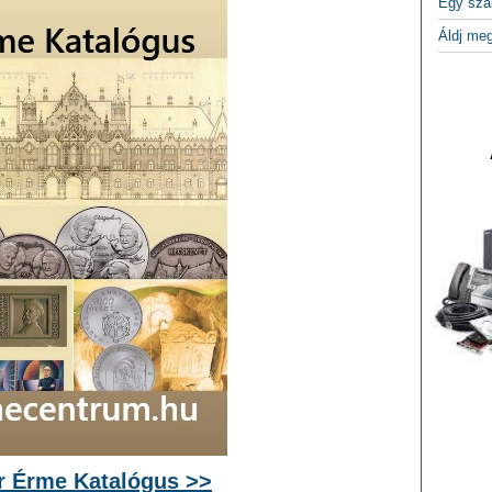
Egy szá
Áldj me
 Érme Katalógus >>