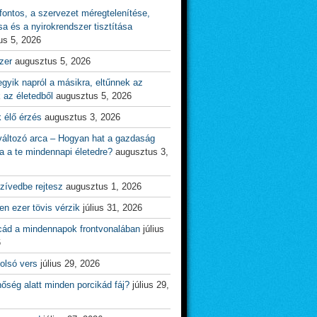
ontos, a szervezet méregtelenítése,
sa és a nyirokrendszer tisztítása
us 5, 2026
zer
augusztus 5, 2026
gyik napról a másikra, eltűnnek az
 az életedből
augusztus 5, 2026
 élő érzés
augusztus 3, 2026
változó arca – Hogyan hat a gazdaság
a a te mindennapi életedre?
augusztus 3,
zívedbe rejtesz
augusztus 1, 2026
n ezer tövis vérzik
július 31, 2026
cád a mindennapok frontvonalában
július
6
olsó vers
július 29, 2026
őség alatt minden porcikád fáj?
július 29,