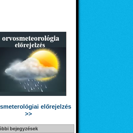
smeterológiai előrejelzés
>>
óbbi bejegyzések