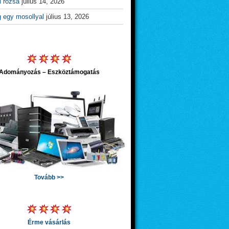
l rózsa
július 14, 2026
g egy mosollyal
július 13, 2026
Adományozás – Eszköztámogatás
Tovább >>
Érme vásárlás