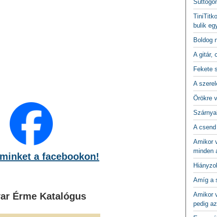
Suttogo
TiniTitk
bulik eg
Boldog 
A gitár, 
Fekete 
A szerel
Örökre 
Szárnya
A csend
Amikor v
minden a
minket a facebookon!
Hiányzo
Amíg a 
ar Érme Katalógus
Amikor v
pedig az