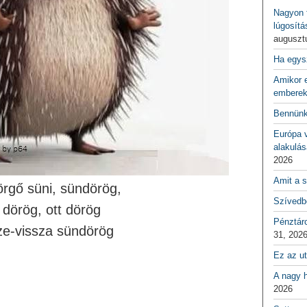
Nagyon f
lúgosítá
auguszt
Ha egys
Amikor e
emberek
Bennünk
Európa 
alakulás
2026
Amit a s
rgő süni, sündörög,
Szívedbe
t dörög, ott dörög
Pénztár
ze-vissza sündörög
31, 202
Ez az ut
A nagy h
2026