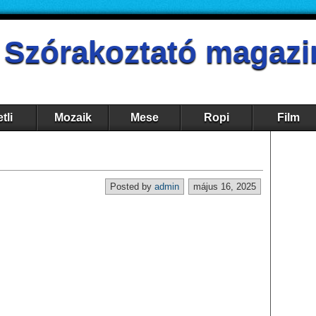
- Szórakoztató magazi
tli
Mozaik
Mese
Ropi
Film
Posted by
admin
május 16, 2025