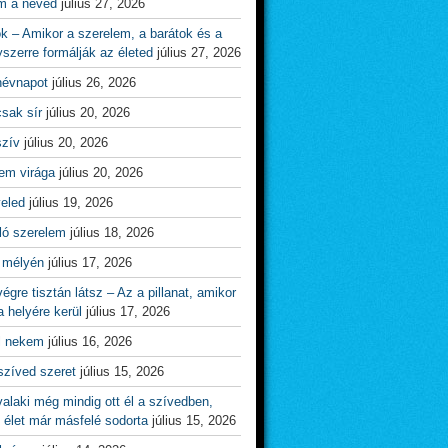
m a neved
július 27, 2026
ok – Amikor a szerelem, a barátok és a
yszerre formálják az életed
július 27, 2026
névnapot
július 26, 2026
csak sír
július 20, 2026
szív
július 20, 2026
em virága
július 20, 2026
veled
július 19, 2026
ló szerelem
július 18, 2026
 mélyén
július 17, 2026
égre tisztán látsz – Az a pillanat, amikor
 helyére kerül
július 17, 2026
l nekem
július 16, 2026
szíved szeret
július 15, 2026
alaki még mindig ott él a szívedben,
 élet már másfelé sodorta
július 15, 2026