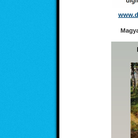
www.di
Magya