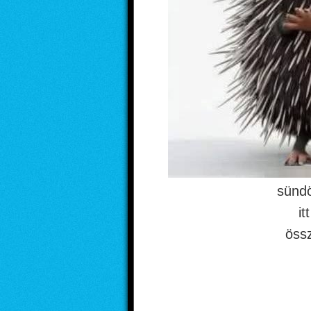
sündö
it
öss