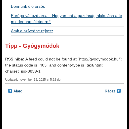
Bennünk élő érzés
Európa változó arca – Hogyan hat a gazdaság alakulása a te
mindennapi életedre?
Amit a szívedbe rejtesz
Tipp - Gyógymódok
RSS hiba:
A feed could not be found at `http://gyogymodok.hu/`;
the status code is `403` and content-type is `text/html;
charset=iso-8859-1`
Updated: november 13, 2025 at 5:52 du.
Álarc
Káosz