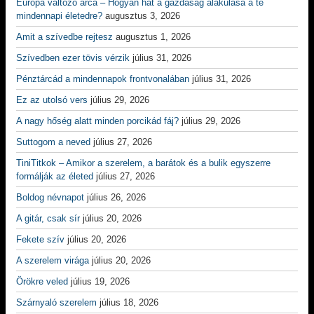
Európa változó arca – Hogyan hat a gazdaság alakulása a te
mindennapi életedre?
augusztus 3, 2026
Amit a szívedbe rejtesz
augusztus 1, 2026
Szívedben ezer tövis vérzik
július 31, 2026
Pénztárcád a mindennapok frontvonalában
július 31, 2026
Ez az utolsó vers
július 29, 2026
A nagy hőség alatt minden porcikád fáj?
július 29, 2026
Suttogom a neved
július 27, 2026
TiniTitkok – Amikor a szerelem, a barátok és a bulik egyszerre
formálják az életed
július 27, 2026
Boldog névnapot
július 26, 2026
A gitár, csak sír
július 20, 2026
Fekete szív
július 20, 2026
A szerelem virága
július 20, 2026
Örökre veled
július 19, 2026
Szárnyaló szerelem
július 18, 2026