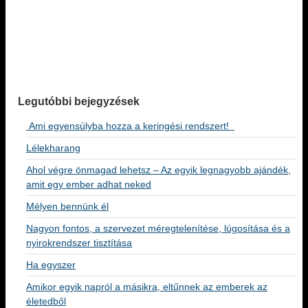
Legutóbbi bejegyzések
Ami egyensúlyba hozza a keringési rendszert!
Lélekharang
Ahol végre önmagad lehetsz – Az egyik legnagyobb ajándék,
amit egy ember adhat neked
Mélyen bennünk él
Nagyon fontos, a szervezet méregtelenítése, lúgosítása és a
nyirokrendszer tisztítása
Ha egyszer
Amikor egyik napról a másikra, eltűnnek az emberek az
életedből