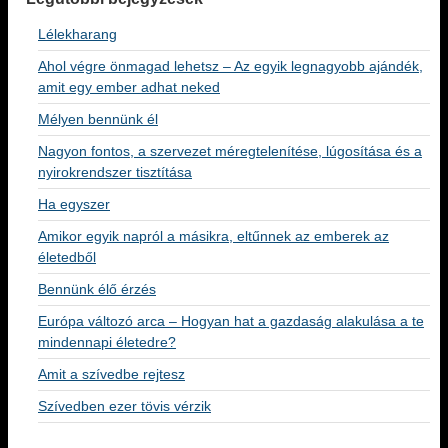
Lélekharang
Ahol végre önmagad lehetsz – Az egyik legnagyobb ajándék,
amit egy ember adhat neked
Mélyen bennünk él
Nagyon fontos, a szervezet méregtelenítése, lúgosítása és a
nyirokrendszer tisztítása
Ha egyszer
Amikor egyik napról a másikra, eltűnnek az emberek az
életedből
Bennünk élő érzés
Európa változó arca – Hogyan hat a gazdaság alakulása a te
mindennapi életedre?
Amit a szívedbe rejtesz
Szívedben ezer tövis vérzik