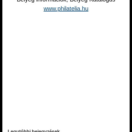
www.philatelia.hu
Legutóbbi bejegyzések