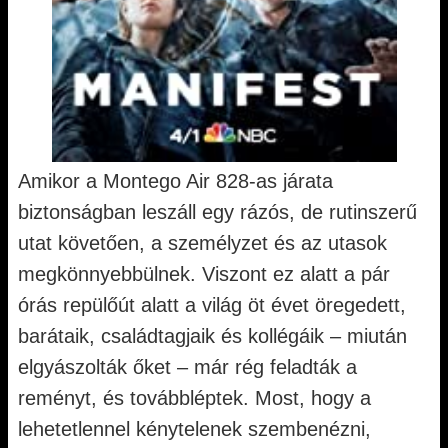
Amikor a Montego Air 828-as járata
biztonságban leszáll egy rázós, de rutinszerű
utat követően, a személyzet és az utasok
megkönnyebbülnek. Viszont ez alatt a pár
órás repülőút alatt a világ öt évet öregedett,
barátaik, családtagjaik és kollégáik – miután
elgyászolták őket – már rég feladták a
reményt, és továbbléptek. Most, hogy a
lehetetlennel kénytelenek szembenézni,