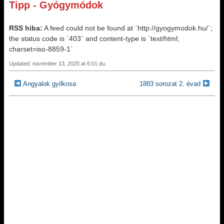
Tipp - Gyógymódok
RSS hiba:
A feed could not be found at `http://gyogymodok.hu/`;
the status code is `403` and content-type is `text/html;
charset=iso-8859-1`
Updated: november 13, 2025 at 6:01 du.
Angyalok gyilkosa
1883 sorozat 2. évad