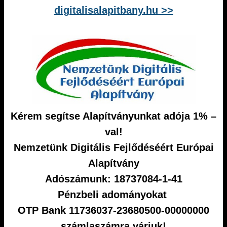
digitalisalapitbany.hu >>
Kérem segítse Alapítványunkat adója 1% –
val!
Nemzetünk Digitális Fejlődéséért Európai
Alapítvány
Adószámunk: 18737084-1-41
Pénzbeli adományokat
OTP Bank 11736037-23680500-00000000
számlaszámra várjuk!