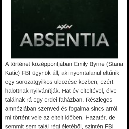
A történet középpontjában Emily Byrne (Stana
Katic) FBI ügynök áll, aki nyomtalanul eltűnik
egy sorozatgyilkos üldözése közben, ezért
halottnak nyilvánítják. Hat év elteltével, élve
találnak rá egy erdei faházban. Részleges
amnéziában szenved és fogalma sincs arról,
mi történt vele az eltelt időben. Hazatér, de
semmit sem talál régi életéből, szintén FBI