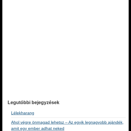
Legutóbbi bejegyzések
Lélekharang
Ahol végre önmagad lehetsz – Az egyik legnagyobb ajándék,
amit egy ember adhat neked