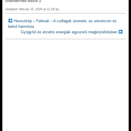
charset=iso-8859-1`
Updated: február 15, 2026 at 11:28 du.
Horoszkóp – Február – A csillagok üzenete, az univerzum és
belső harmónia
Gyógyító és érzelmi energiák egyszerű megközelítésben