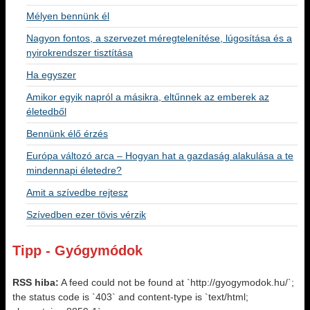
Mélyen bennünk él
Nagyon fontos, a szervezet méregtelenítése, lúgosítása és a
nyirokrendszer tisztítása
Ha egyszer
Amikor egyik napról a másikra, eltűnnek az emberek az
életedből
Bennünk élő érzés
Európa változó arca – Hogyan hat a gazdaság alakulása a te
mindennapi életedre?
Amit a szívedbe rejtesz
Szívedben ezer tövis vérzik
Tipp - Gyógymódok
RSS hiba:
A feed could not be found at `http://gyogymodok.hu/`;
the status code is `403` and content-type is `text/html;