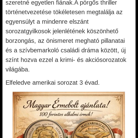
szeretné egyetlen fiának.A pörgős thriller
történetvezetése tökéletesen megtalálja az
egyensúlyt a mindenre elszánt
sorozatgyilkosok jelenlétének köszönhető
borzongás, az önismeret megható pillanatai
és a szívbemarkoló családi dráma között, új
színt hozva ezzel a krimi- és akciósorozatok
világába.
Elfeledve amerikai sorozat 3 évad.