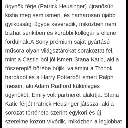
ügynök férje (Patrick Heusinger) újranősült,
kisfia meg sem ismeri, és hamarosan újabb
gyilkossági ügybe keveredik, miközben nem
bízhat senkiben és korábbi kollégái is ellene
fordulnak.A Sony prémium saját gyártású
műsora olyan világsztárokat sorakoztat fel,
mint a Castle-ből jól ismert Stana Katic, aki a
főszereplő bőrébe bújik, valamint a Trónok
harcából és a Harry Potterből ismert Ralph
Ineson, aki Adam Radford különleges
ügynököt, Emily volt partnerét alakítja. Stana
Katic férjét Patrick Heusinger játssza, aki a
sorozat története szerint egykori és új
szerelme között vívódik, miközben a legjobbat