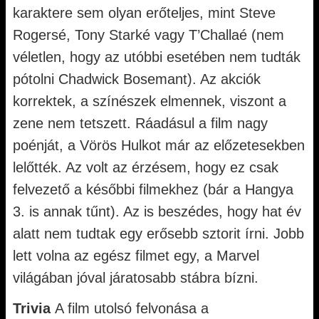
karaktere sem olyan erőteljes, mint Steve
Rogersé, Tony Starké vagy T’Challaé (nem
véletlen, hogy az utóbbi esetében nem tudták
pótolni Chadwick Bosemant). Az akciók
korrektek, a színészek elmennek, viszont a
zene nem tetszett. Ráadásul a film nagy
poénját, a Vörös Hulkot már az előzetesekben
lelőtték. Az volt az érzésem, hogy ez csak
felvezető a későbbi filmekhez (bár a Hangya
3. is annak tűnt). Az is beszédes, hogy hat év
alatt nem tudtak egy erősebb sztorit írni. Jobb
lett volna az egész filmet egy, a Marvel
világában jóval járatosabb stábra bízni.
Trivia
A film utolsó felvonása a