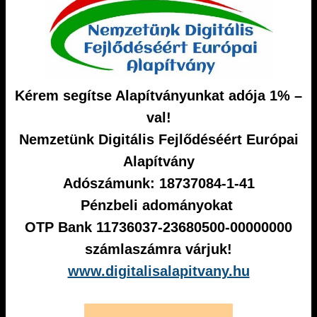
Kérem segítse Alapítványunkat adója 1% –
val!
Nemzetünk Digitális Fejlődéséért Európai
Alapítvány
Adószámunk: 18737084-1-41
Pénzbeli adományokat
OTP Bank 11736037-23680500-00000000
számlaszámra várjuk!
www.digitalisalapitvany.hu