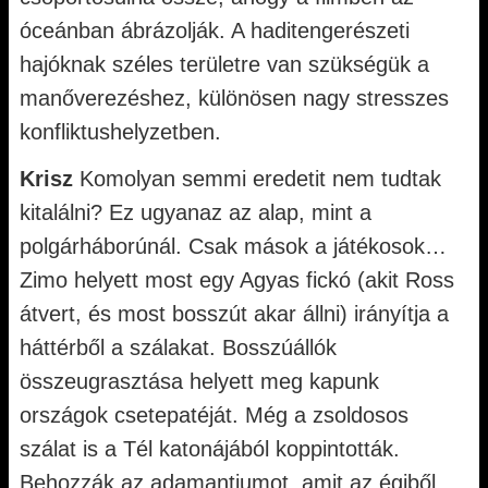
óceánban ábrázolják. A haditengerészeti
hajóknak széles területre van szükségük a
manőverezéshez, különösen nagy stresszes
konfliktushelyzetben.
Krisz
Komolyan semmi eredetit nem tudtak
kitalálni? Ez ugyanaz az alap, mint a
polgárháborúnál. Csak mások a játékosok…
Zimo helyett most egy Agyas fickó (akit Ross
átvert, és most bosszút akar állni) irányítja a
háttérből a szálakat. Bosszúállók
összeugrasztása helyett meg kapunk
országok csetepatéját. Még a zsoldosos
szálat is a Tél katonájából koppintották.
Behozzák az adamantiumot, amit az égiből