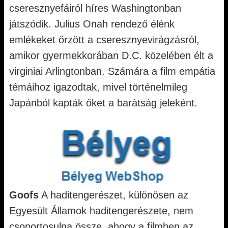
cseresznyefáiról híres Washingtonban
játszódik. Julius Onah rendező élénk
emlékeket őrzött a cseresznyevirágzásról,
amikor gyermekkorában D.C. közelében élt a
virginiai Arlingtonban. Számára a film empátia
témáihoz igazodtak, mivel történelmileg
Japánból kapták őket a barátság jeleként.
Goofs
A haditengerészet, különösen az
Egyesült Államok haditengerészete, nem
csoportosulna össze, ahogy a filmben az