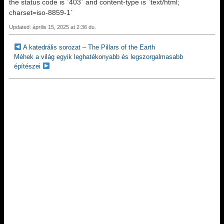
the status code is `403` and content-type is `text/html;
charset=iso-8859-1`
Updated: április 15, 2025 at 2:36 du.
A katedrális sorozat – The Pillars of the Earth
Méhek a világ egyik leghatékonyabb és legszorgalmasabb
építészei