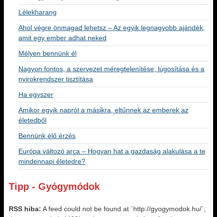
Lélekharang
Ahol végre önmagad lehetsz – Az egyik legnagyobb ajándék,
amit egy ember adhat neked
Mélyen bennünk él
Nagyon fontos, a szervezet méregtelenítése, lúgosítása és a
nyirokrendszer tisztítása
Ha egyszer
Amikor egyik napról a másikra, eltűnnek az emberek az
életedből
Bennünk élő érzés
Európa változó arca – Hogyan hat a gazdaság alakulása a te
mindennapi életedre?
Tipp - Gyógymódok
RSS hiba:
A feed could not be found at `http://gyogymodok.hu/`;