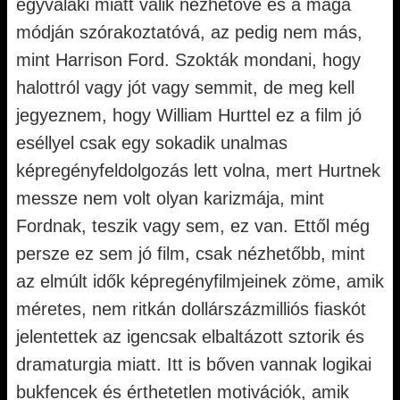
egyvalaki miatt válik nézhetővé és a maga
módján szórakoztatóvá, az pedig nem más,
mint Harrison Ford. Szokták mondani, hogy
halottról vagy jót vagy semmit, de meg kell
jegyeznem, hogy William Hurttel ez a film jó
eséllyel csak egy sokadik unalmas
képregényfeldolgozás lett volna, mert Hurtnek
messze nem volt olyan karizmája, mint
Fordnak, teszik vagy sem, ez van. Ettől még
persze ez sem jó film, csak nézhetőbb, mint
az elmúlt idők képregényfilmjeinek zöme, amik
méretes, nem ritkán dollárszázmilliós fiaskót
jelentettek az igencsak elbaltázott sztorik és
dramaturgia miatt. Itt is bőven vannak logikai
bukfencek és érthetetlen motivációk, amik