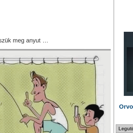
sszük meg anyut …
Orvo
Legut