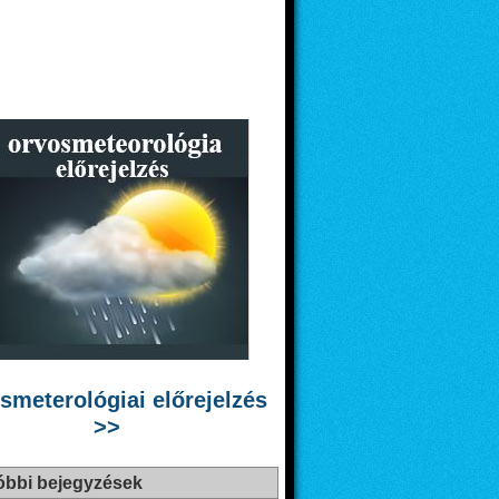
smeterológiai előrejelzés
>>
óbbi bejegyzések