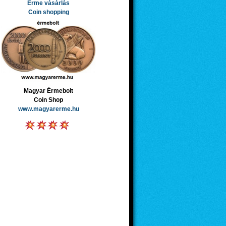
Érme vásárlás
Coin shopping
Magyar Érmebolt
Coin Shop
www.magyarerme.hu