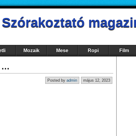
- Szórakoztató magazi
tli
Mozaik
Mese
Ropi
Film
t …
Posted by
admin
május 12, 2023