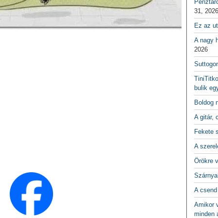
Pénztár
31, 202
Ez az ut
A nagy h
2026
Suttogo
TiniTitk
bulik eg
Boldog 
A gitár, 
Fekete 
A szerel
Örökre 
Szárnya
A csend
Amikor v
minden a