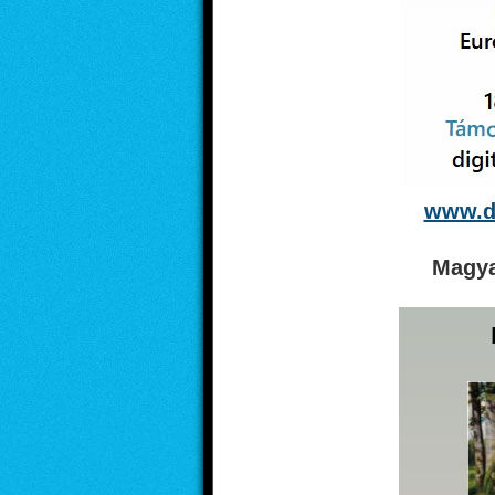
www.di
Magya