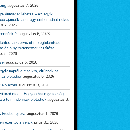
rang
augusztus 7, 2026
gre önmagad lehetsz – Az egyik
obb ajándék, amit egy ember adhat neked
us 7, 2026
bennünk él
augusztus 6, 2026
ontos, a szervezet méregtelenítése,
sa és a nyirokrendszer tisztítása
us 5, 2026
zer
augusztus 5, 2026
gyik napról a másikra, eltűnnek az
 az életedből
augusztus 5, 2026
 élő érzés
augusztus 3, 2026
változó arca – Hogyan hat a gazdaság
a a te mindennapi életedre?
augusztus 3,
zívedbe rejtesz
augusztus 1, 2026
n ezer tövis vérzik
július 31, 2026