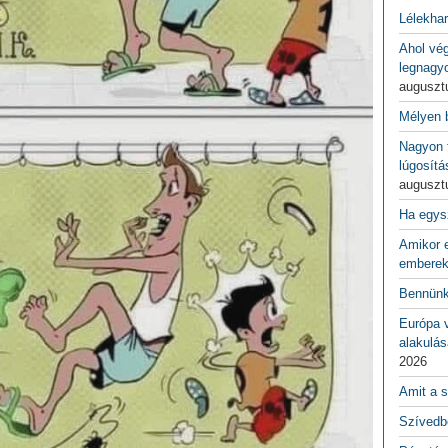
Lélekha
Ahol vé
legnagy
auguszt
Mélyen 
Nagyon f
lúgosítá
auguszt
Ha egys
Amikor e
emberek
Bennünk
Európa 
alakulás
2026
Amit a s
Szívedbe