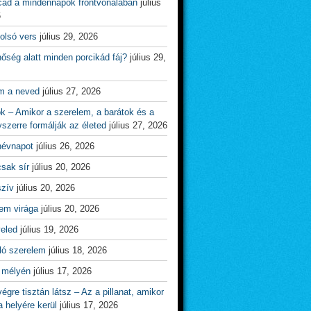
cád a mindennapok frontvonalában
július
6
olsó vers
július 29, 2026
őség alatt minden porcikád fáj?
július 29,
m a neved
július 27, 2026
ok – Amikor a szerelem, a barátok és a
yszerre formálják az életed
július 27, 2026
névnapot
július 26, 2026
csak sír
július 20, 2026
szív
július 20, 2026
em virága
július 20, 2026
veled
július 19, 2026
ló szerelem
július 18, 2026
 mélyén
július 17, 2026
égre tisztán látsz – Az a pillanat, amikor
 helyére kerül
július 17, 2026