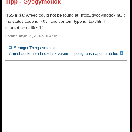
Tipp - Gyógymódok
RSS hiba:
A feed could not be found at `http://gyogymodok.hu/`;
the status code is `403` and content-type is `text/html;
charset=iso-8859-1`
Updated: május 29, 2026 at 11:47 de.
Stranger Things sorozat
Amiről senki nem beszél szívesen … pedig te is naponta átéled