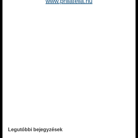
www.philatelia.hu
Legutóbbi bejegyzések