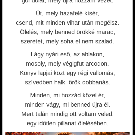
gondolat, mely újra hozzám vezet.
Út, mely hazafelé kísér,
csend, mit minden vihar után megélsz.
Ölelés, mely benned örökké marad,
szeretet, mely soha el nem szalad.
Lágy nyári eső, az ablakon,
mosoly, mely végigfut arcodon.
Könyv lapjai közt egy régi vallomás,
szívedben halk, örök dobbanás.
Minden, mi hozzád közel ér,
minden vágy, mi benned újra él.
Mert talán mindig ott voltam veled,
egy időtlen pillanat ölelésében.