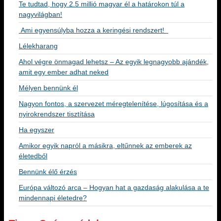
Te tudtad, hogy 2.5 millió magyar él a határokon túl a
nagyvilágban!
Ami egyensúlyba hozza a keringési rendszert!
Lélekharang
Ahol végre önmagad lehetsz – Az egyik legnagyobb ajándék,
amit egy ember adhat neked
Mélyen bennünk él
Nagyon fontos, a szervezet méregtelenítése, lúgosítása és a
nyirokrendszer tisztítása
Ha egyszer
Amikor egyik napról a másikra, eltűnnek az emberek az
életedből
Bennünk élő érzés
Európa változó arca – Hogyan hat a gazdaság alakulása a te
mindennapi életedre?