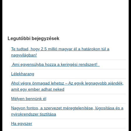
Legutóbbi bejegyzések
Te tudtad, hogy 2.5 millió magyar él a határokon túl a
nagyvilágban!
Ami egyensúlyba hozza a keringési rendszert!
Lélekharang
Ahol végre önmagad lehetsz – Az egyik legnagyobb ajándék,
amit egy ember adhat neked
Mélyen bennünk él
Nagyon fontos, a szervezet méregtelenítése, lúgosítása és a
nyirokrendszer tisztítása
Ha egyszer