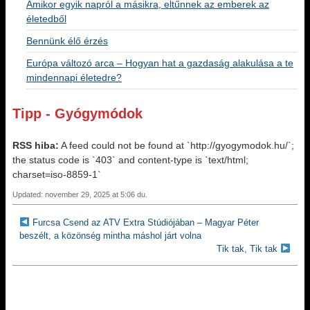
Amikor egyik napról a másikra, eltűnnek az emberek az
életedből
Bennünk élő érzés
Európa változó arca – Hogyan hat a gazdaság alakulása a te
mindennapi életedre?
Tipp - Gyógymódok
RSS hiba:
A feed could not be found at `http://gyogymodok.hu/`;
the status code is `403` and content-type is `text/html;
charset=iso-8859-1`
Updated: november 29, 2025 at 5:06 du.
Furcsa Csend az ATV Extra Stúdiójában – Magyar Péter
beszélt, a közönség mintha máshol járt volna
Tik tak, Tik tak