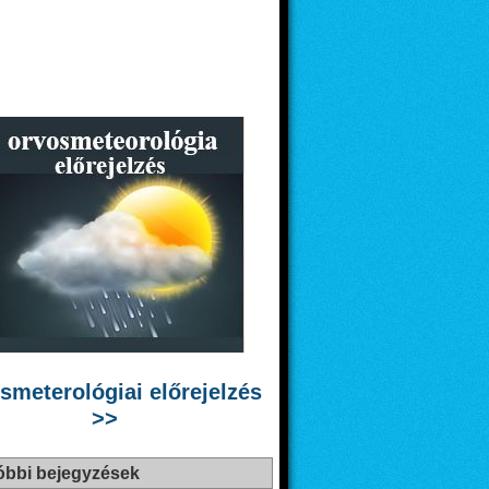
smeterológiai előrejelzés
>>
óbbi bejegyzések