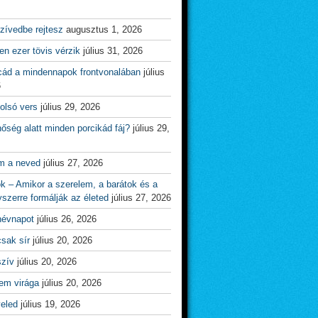
zívedbe rejtesz
augusztus 1, 2026
n ezer tövis vérzik
július 31, 2026
cád a mindennapok frontvonalában
július
6
olsó vers
július 29, 2026
őség alatt minden porcikád fáj?
július 29,
m a neved
július 27, 2026
ok – Amikor a szerelem, a barátok és a
yszerre formálják az életed
július 27, 2026
névnapot
július 26, 2026
csak sír
július 20, 2026
szív
július 20, 2026
em virága
július 20, 2026
veled
július 19, 2026