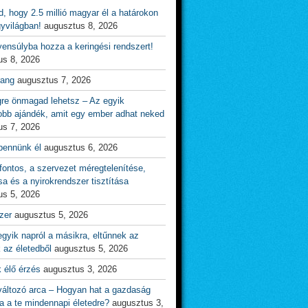
d, hogy 2.5 millió magyar él a határokon
gyvilágban!
augusztus 8, 2026
ensúlyba hozza a keringési rendszert!
us 8, 2026
rang
augusztus 7, 2026
gre önmagad lehetsz – Az egyik
obb ajándék, amit egy ember adhat neked
us 7, 2026
bennünk él
augusztus 6, 2026
ontos, a szervezet méregtelenítése,
sa és a nyirokrendszer tisztítása
us 5, 2026
zer
augusztus 5, 2026
gyik napról a másikra, eltűnnek az
 az életedből
augusztus 5, 2026
 élő érzés
augusztus 3, 2026
változó arca – Hogyan hat a gazdaság
a a te mindennapi életedre?
augusztus 3,