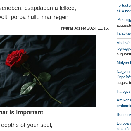
Te tudta
endben, csapdában a lelked,
túl a na
olt, porba hullt, már régen
Ami egy
auguszt
Nyitrai József 2024.11.15.
Lélekha
Ahol vé
legnagy
auguszt
Mélyen 
Nagyon f
lúgosítá
auguszt
Ha egys
Amikor e
emberek
at is important
Bennünk
Európa 
 depths of your soul,
alakulás