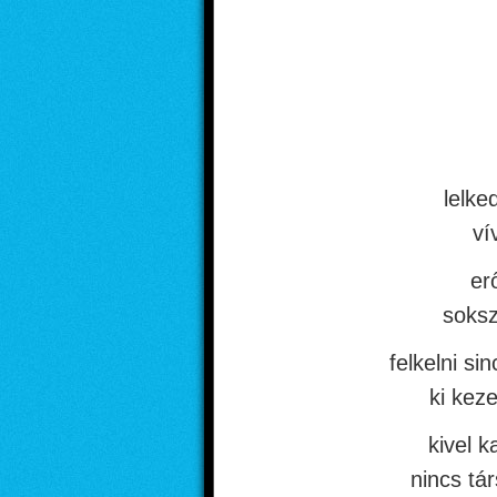
lelk
ví
er
soksz
felkelni si
ki kez
kivel 
nincs tá