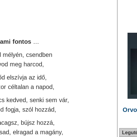
ami fontos
…
ed mélyén, csendben
vod meg harcod,
őd elszívja az idő,
or céltalan a napod,
ncs kedved, senki sem vár,
ed fogja, szól hozzád,
Orvo
kacagsz, bújsz hozzá,
rsad, elragad a magány,
Legut