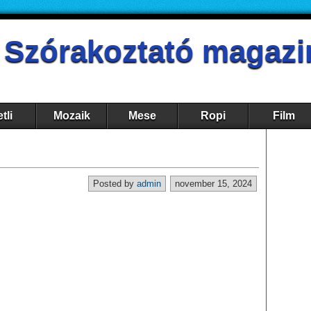
- Szórakoztató magazi
tli
Mozaik
Mese
Ropi
Film
Posted by
admin
november 15, 2024