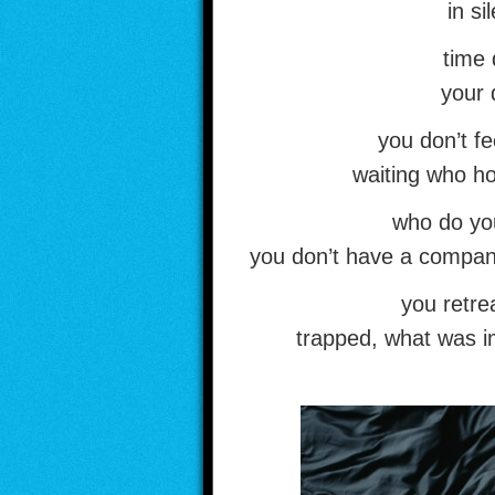
in si
time 
your 
you don’t fe
waiting who ho
who do you
you don’t have a compani
you retrea
trapped, what was im