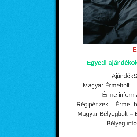
E
Egyedi ajándékok
Ajándék
Magyar Érmebolt –
Érme inform
Régipénzek – Érme, b
Magyar Bélyegbolt – 
Bélyeg inf