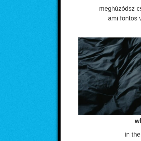
meghúzódsz cs
ami fontos v
wh
in the