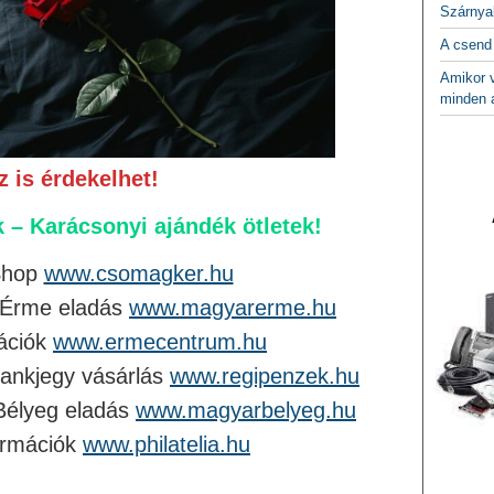
Szárnya
A csend
Amikor v
minden a
z is érdekelhet!
 – Karácsonyi ajándék ötletek!
Shop
www.csomagker.hu
 Érme eladás
www.magyarerme.hu
ációk
www.ermecentrum.hu
ankjegy vásárlás
www.regipenzek.hu
Bélyeg eladás
www.magyarbelyeg.hu
ormációk
www.philatelia.hu