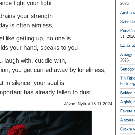
lence fight your fight
2026
Amit a s
drains your strength
Szívedbe
day is often aimless,
Pénztár
31, 202
el like getting up, no one is
Ez az ut
lds your hand, speaks to you
A nagy h
 laugh with, cuddle with,
2026
on, you get carried away by loneliness,
Suttogo
TiniTitk
t in silence, your soul is
bulik eg
portant has already fallen to dust,
Boldog 
A gitár, 
József Nyitrai 15.11.2024
Fekete 
A szerel
Örökre 