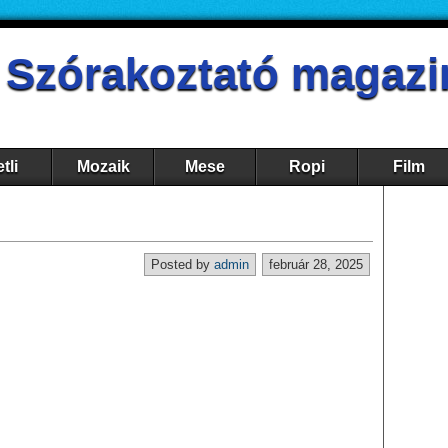
- Szórakoztató magazi
tli
Mozaik
Mese
Ropi
Film
Posted by
admin
február 28, 2025