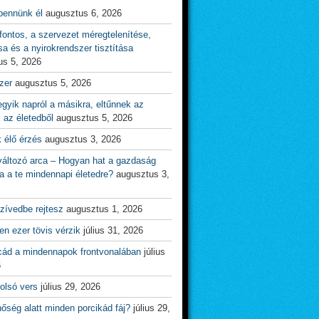
bennünk él
augusztus 6, 2026
ontos, a szervezet méregtelenítése,
sa és a nyirokrendszer tisztítása
us 5, 2026
zer
augusztus 5, 2026
gyik napról a másikra, eltűnnek az
 az életedből
augusztus 5, 2026
 élő érzés
augusztus 3, 2026
változó arca – Hogyan hat a gazdaság
a a te mindennapi életedre?
augusztus 3,
zívedbe rejtesz
augusztus 1, 2026
n ezer tövis vérzik
július 31, 2026
cád a mindennapok frontvonalában
július
6
olsó vers
július 29, 2026
őség alatt minden porcikád fáj?
július 29,