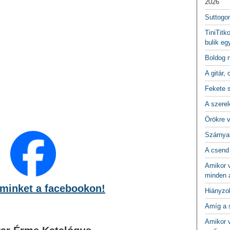
2026
Suttogo
TiniTitk
bulik eg
Boldog 
A gitár, 
Fekete 
A szerel
Örökre 
Szárnya
A csend
Amikor v
minden a
minket a facebookon!
Hiányzo
Amíg a 
Amikor v