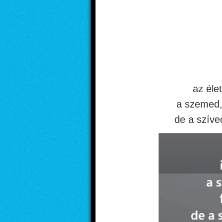
az éle
a szemed,
de a szív