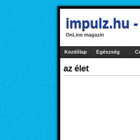
impulz.hu 
OnLine magazin
Kezdőlap
Egészség
Ce
az élet