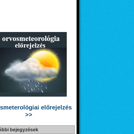
smeterológiai előrejelzés
>>
óbbi bejegyzések