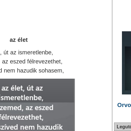
az élet
t, út az ismeretlenbe,
 az eszed félrevezethet,
ed nem hazudik sohasem,
Orvo
Legut