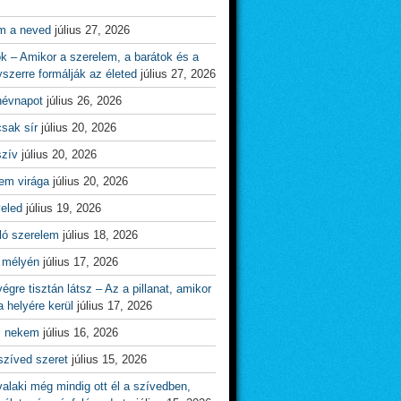
m a neved
július 27, 2026
ok – Amikor a szerelem, a barátok és a
yszerre formálják az életed
július 27, 2026
névnapot
július 26, 2026
csak sír
július 20, 2026
szív
július 20, 2026
em virága
július 20, 2026
veled
július 19, 2026
ló szerelem
július 18, 2026
 mélyén
július 17, 2026
égre tisztán látsz – Az a pillanat, amikor
 helyére kerül
július 17, 2026
l nekem
július 16, 2026
szíved szeret
július 15, 2026
alaki még mindig ott él a szívedben,