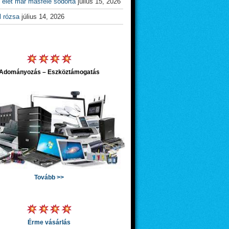
 élet már másfelé sodorta
július 15, 2026
l rózsa
július 14, 2026
Adományozás – Eszköztámogatás
Tovább >>
Érme vásárlás