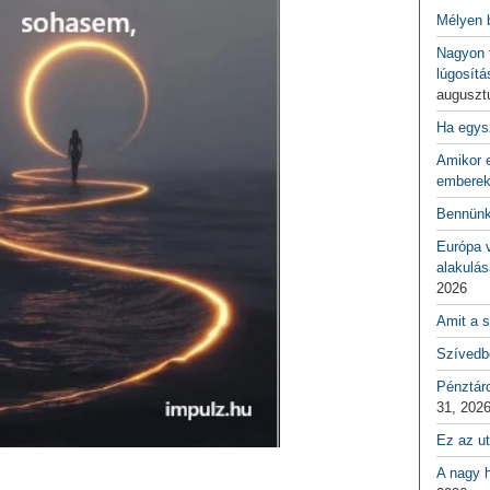
Mélyen 
Nagyon f
lúgosítá
auguszt
Ha egys
Amikor e
emberek
Bennünk
Európa 
alakulás
2026
Amit a s
Szívedbe
Pénztár
31, 202
Ez az ut
A nagy h