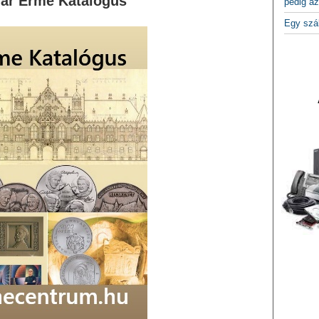
ar Érme Katalógus
pedig az
Egy szá