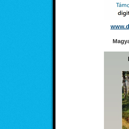
www.di
Magya