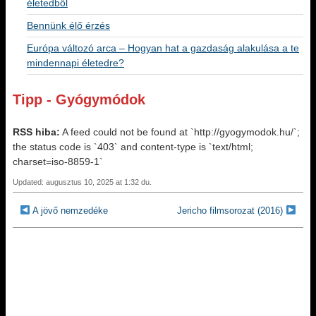
életedből
Bennünk élő érzés
Európa változó arca – Hogyan hat a gazdaság alakulása a te
mindennapi életedre?
Tipp - Gyógymódok
RSS hiba:
A feed could not be found at `http://gyogymodok.hu/`;
the status code is `403` and content-type is `text/html;
charset=iso-8859-1`
Updated: augusztus 10, 2025 at 1:32 du.
A jövő nemzedéke
Jericho filmsorozat (2016)