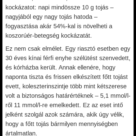
kockázatot: napi mindössze 10 g tojás –
nagyjából egy nagy tojás hatoda –
fogyasztása akár 54%-kal is növelheti a
koszorúér-betegség kockázatát.
Ez nem csak elmélet. Egy riasztó esetben egy
30 éves kínai férfi enyhe szélütést szenvedett,
és kórházba került. Annak ellenére, hogy
naponta tiszta és frissen elkészített főtt tojást
evett, koleszterinszintje több mint kétszerese
volt a biztonságos határértéknek – 5,1 mmol/l-
ről 11 mmol/l-re emelkedett. Ez az eset intő
jelként szolgál azok számára, akik úgy vélik,
hogy a főtt tojás bármilyen mennyiségben
ártalmatlan.