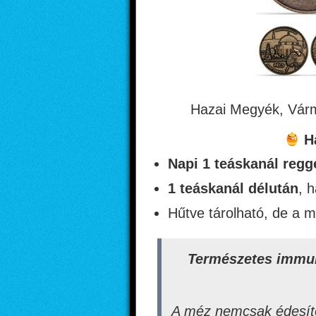
Hazai Megyék, Vár
Ha
Napi 1 teáskanál regg
1 teáskanál délután
, 
Hűtve tárolható, de a m
Természetes immun
A méz nemcsak édesít