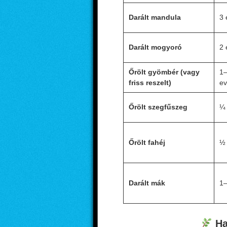
Darált mandula
3 
Darált mogyoró
2 
Őrölt gyömbér (vagy
1–
friss reszelt)
ev
Őrölt szegfűszeg
¼ 
Őrölt fahéj
½ 
Darált mák
1–
Ha