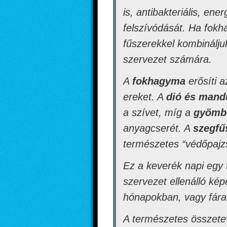
is, antibakteriális, en
felszívódását. Ha fokh
fűszerekkel kombinálju
szervezet számára.
A
fokhagyma
erősíti a
ereket. A
dió és mand
a szívet, míg a
gyömbé
anyagcserét. A
szegfű
természetes “védőpajz
Ez a keverék napi egy 
szervezet ellenálló ké
hónapokban, vagy fárad
A természetes összete