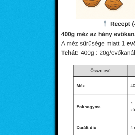
Recept 
400g méz az hány evőkan
A méz sűrűsége miatt
1 ev
Tehát:
400g : 20g/evőkanál
Összetevő
Méz
40
4–
Fokhagyma
zú
Darált dió
4 