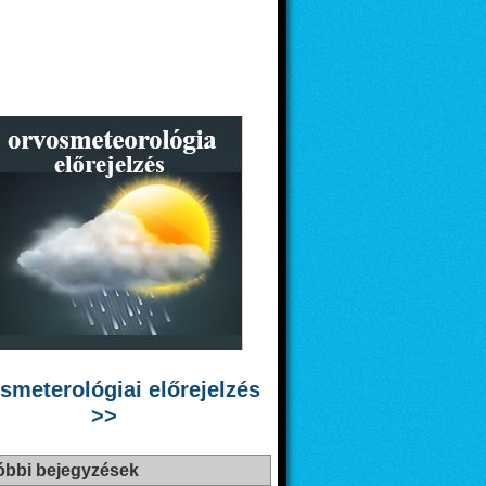
smeterológiai előrejelzés
>>
óbbi bejegyzések