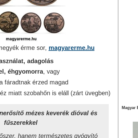
megyék érme sor,
magyarerme.hu
sználat, adagolás
el, éhgyomorra
, vagy
ha fáradtnak érzed magad
éz miatt szobahőn is eláll (zárt üvegben)
Magyar 
erősítő mézes keverék dióval és
fűszerekkel
őszer, hanem természetes gyógyító