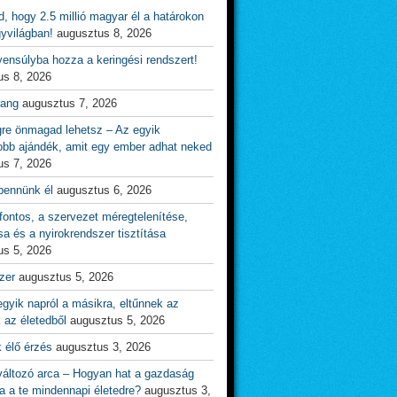
d, hogy 2.5 millió magyar él a határokon
gyvilágban!
augusztus 8, 2026
ensúlyba hozza a keringési rendszert!
us 8, 2026
rang
augusztus 7, 2026
gre önmagad lehetsz – Az egyik
obb ajándék, amit egy ember adhat neked
us 7, 2026
bennünk él
augusztus 6, 2026
ontos, a szervezet méregtelenítése,
sa és a nyirokrendszer tisztítása
us 5, 2026
zer
augusztus 5, 2026
gyik napról a másikra, eltűnnek az
 az életedből
augusztus 5, 2026
 élő érzés
augusztus 3, 2026
változó arca – Hogyan hat a gazdaság
a a te mindennapi életedre?
augusztus 3,