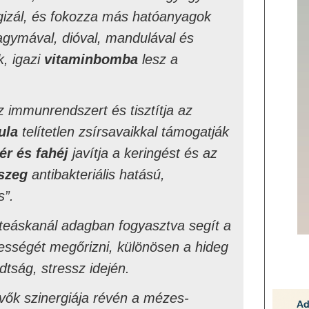
ergizál, és fokozza más hatóanyagok
agymával, dióval, mandulával és
k, igazi
vitaminbomba
lesz a
z immunrendszert és tisztítja az
ula
telítetlen zsírsavaikkal támogatják
r és fahéj
javítja a keringést és az
szeg
antibakteriális hatású,
s”.
teáskanál adagban fogyasztva segít a
pességét megőrizni, különösen a hideg
tság, stressz idején.
vők szinergiája révén a mézes-