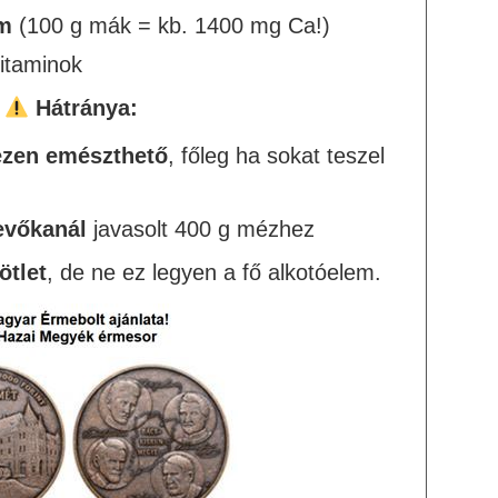
om
(100 g mák = kb. 1400 mg Ca!)
itaminok
Hátránya:
ezen emészthető
, főleg ha sokat teszel
evőkanál
javasolt 400 g mézhez
 ötlet
, de ne ez legyen a fő alkotóelem.