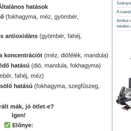
Szárnya
Általános hatások
A csend
tő
(fokhagyma, méz, gyömbér,
Amikor v
minden a
s antioxidáns
(gyömbér, fahéj,
 a koncentrációt
(méz, diófélék, mandula)
védő hatású
(dió, mandula, fokhagyma)
bér, fahéj, méz)
usölő hatású
(fokhagyma, szegfűszeg,
ált mák, jó ötlet-e?
Igen!
Előnye: