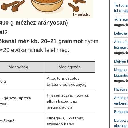
Te tudta
túl a na
Ami egy
(400 g mézhez arányosan)
auguszt
ál?
Lélekha
őkanál méz kb. 20–21 grammot
nyom.
Ahol vé
legnagy
≈20 evőkanálnak felel meg.
auguszt
Mélyen 
Mennyiség
Megjegyzés
Nagyon f
lúgosítá
Alap, természetes
auguszt
0 g
tartósító és vivőanyag
Ha egys
Frissen zúzva, hogy az
5 gerezd (apróra
Amikor e
allicin hatóanyag
emberek
zva)
megmaradjon
Bennünk
Omega-3, E-vitamin,
Európa 
evőkanál
szívvédő hatás
alakulás