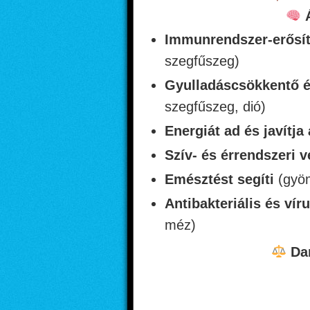
Immunrendszer-erősí
szegfűszeg)
Gyulladáscsökkentő é
szegfűszeg, dió)
Energiát ad és javítja
Szív- és érrendszeri 
Emésztést segíti
(gyöm
Antibakteriális és vír
méz)
Dar