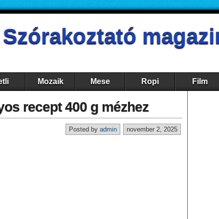
- Szórakoztató magazi
tli
Mozaik
Mese
Ropi
Film
nyos recept 400 g mézhez
Posted by
admin
november 2, 2025