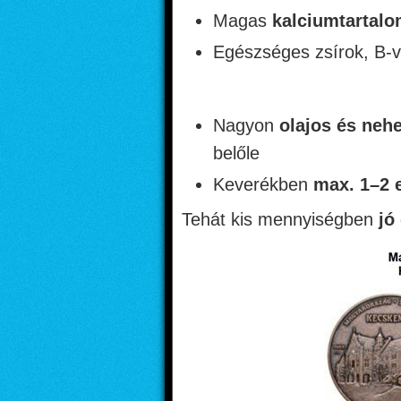
Magas
kalciumtartal
Egészséges zsírok, B-v
Nagyon
olajos és neh
belőle
Keverékben
max. 1–2 
Tehát kis mennyiségben
jó