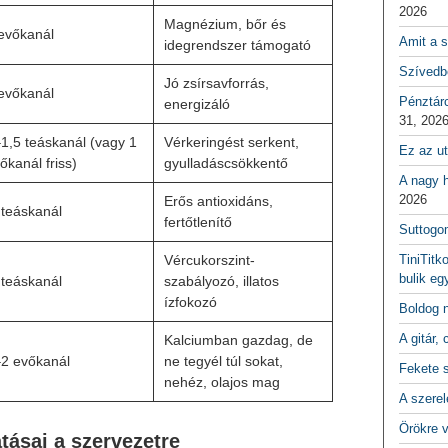
2026
Magnézium, bőr és
evőkanál
Amit a s
idegrendszer támogató
Szívedbe
Jó zsírsavforrás,
evőkanál
Pénztár
energizáló
31, 202
1,5 teáskanál (vagy 1
Vérkeringést serkent,
Ez az ut
őkanál friss)
gyulladáscsökkentő
A nagy h
2026
Erős antioxidáns,
teáskanál
fertőtlenítő
Suttogo
Vércukorszint-
TiniTitk
bulik eg
teáskanál
szabályozó, illatos
ízfokozó
Boldog 
A gitár, 
Kalciumban gazdag, de
2 evőkanál
ne tegyél túl sokat,
Fekete 
nehéz, olajos mag
A szerel
Örökre 
tásai a szervezetre