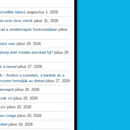
zívedbe rejtesz
augusztus 1, 2026
n ezer tövis vérzik
július 31, 2026
cád a mindennapok frontvonalában
július
6
olsó vers
július 29, 2026
őség alatt minden porcikád fáj?
július 29,
m a neved
július 27, 2026
ok – Amikor a szerelem, a barátok és a
yszerre formálják az életed
július 27, 2026
névnapot
július 26, 2026
csak sír
július 20, 2026
szív
július 20, 2026
em virága
július 20, 2026
veled
július 19, 2026