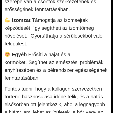
szerepe van a csontok szerkezetének és
erősségének fenntartásában.
Izomzat
Támogatja az izomsejtek
képződését, így segítheti az izomtömeg
növelését. Gyorsíthatja a sérülésekből való
felépülést.
Egyéb
Erősíti a hajat és a
körmöket. Segíthet az emésztési problémák
enyhítésében és a bélrendszer egészségének
fenntartásában.
Fontos tudni, hogy a kollagén szervezetben
történő hasznosulása időbe telik, és a hatás
elsősorban ott jelentkezik, ahol a legnagyobb
a hiány, ami lehet az ízületek, a bőr vagy az