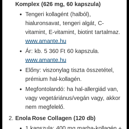
Komplex (626 mg, 60 kapszula)
Tengeri kollagént (halból),
hialuronsavat, tengeri algát, C-
vitamint, E-vitamint, biotint tartalmaz.
www.amante.hu
Ár: kb. 5 360 Ft 60 kapszula.
www.amante.hu
Előny: viszonylag tiszta összetétel,
prémium hal-kollagén.
Megfontolandó: ha hal-allergiád van,
vagy vegetáriánus/vegán vagy, akkor
nem megfelelő.
Enola Rose Collagen (120 db)
1 kapszula: 400 mg marha-kollagén +