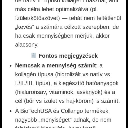
de natív II. típusú kollagént használ, ami
más célra lehet optimalizálva (pl.
ízület/kötőszövet) — tehát nem feltétlenül
„kevés” a számára célzott szerepben, de
ha csak mennyiségben mérjük, akkor
alacsony.
Fontos megjegyzések
Nemcsak a mennyiség számít
: a
kollagén típusa (hidrolizált vs natív vs
I./II./III. típus), a kiegészítő hatóanyagok
(hialuronsav, vitaminok, ásványok) és a
cél (bőr vs ízület vs haj-köröm) is számít.
A BioTechUSA és Collango termékek
nagyobb „menyiséget” adnak, de nem