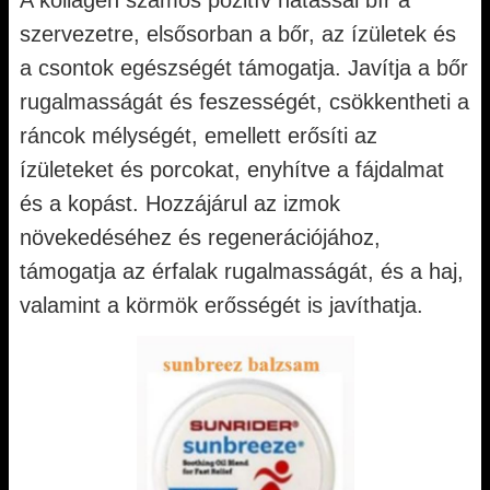
A kollagén számos pozitív hatással bír a
szervezetre, elsősorban a bőr, az ízületek és
a csontok egészségét támogatja. Javítja a bőr
rugalmasságát és feszességét, csökkentheti a
ráncok mélységét, emellett erősíti az
ízületeket és porcokat, enyhítve a fájdalmat
és a kopást. Hozzájárul az izmok
növekedéséhez és regenerációjához,
támogatja az érfalak rugalmasságát, és a haj,
valamint a körmök erősségét is javíthatja.