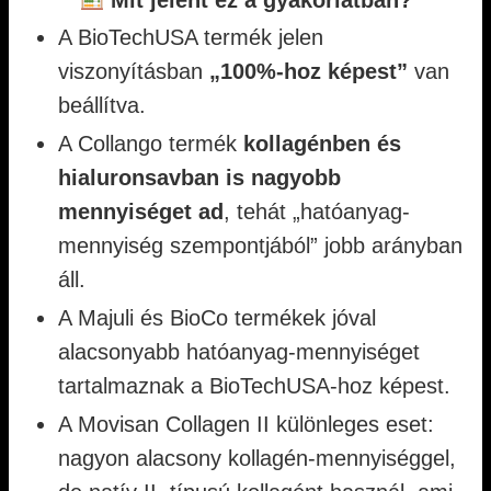
Mit jelent ez a gyakorlatban?
A BioTechUSA termék jelen
viszonyításban
„100%-hoz képest”
van
beállítva.
A Collango termék
kollagénben és
hialuronsavban is nagyobb
mennyiséget ad
, tehát „hatóanyag-
mennyiség szempontjából” jobb arányban
áll.
A Majuli és BioCo termékek jóval
alacsonyabb hatóanyag-mennyiséget
tartalmaznak a BioTechUSA-hoz képest.
A Movisan Collagen II különleges eset:
nagyon alacsony kollagén-mennyiséggel,