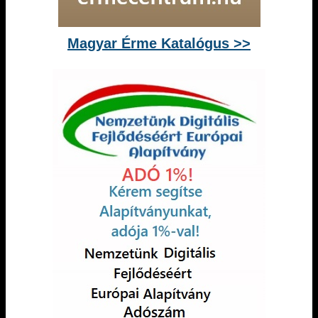
Magyar Érme Katalógus >>