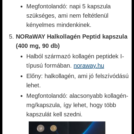
Megfontolandó: napi 5 kapszula
szükséges, ami nem feltétlenül
kényelmes mindenkinek.
NORaWAY Halkollagén Peptid kapszula
(400 mg, 90 db)
Halból származó kollagén peptidek I-
típusú formában.
noraway.hu
Előny: halkollagén, ami jó felszívódású
lehet.
Megfontolandó: alacsonyabb kollagén-
mg/kapszula, így lehet, hogy több
kapszulát kell szedni.