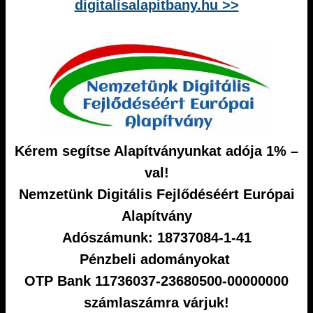
digitalisalapitbany.hu >>
Kérem segítse Alapítványunkat adója 1% –
val!
Nemzetünk Digitális Fejlődéséért Európai
Alapítvány
Adószámunk: 18737084-1-41
Pénzbeli adományokat
OTP Bank 11736037-23680500-00000000
számlaszámra várjuk!