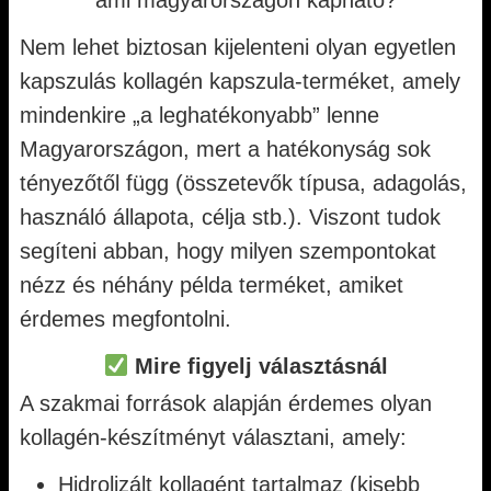
ami magyarországon kapható?
Nem lehet biztosan kijelenteni olyan egyetlen
kapszulás kollagén kapszula-terméket, amely
mindenkire „a leghatékonyabb” lenne
Magyarországon, mert a hatékonyság sok
tényezőtől függ (összetevők típusa, adagolás,
használó állapota, célja stb.). Viszont tudok
segíteni abban, hogy milyen szempontokat
nézz és néhány példa terméket, amiket
érdemes megfontolni.
Mire figyelj választásnál
A szakmai források alapján érdemes olyan
kollagén-készítményt választani, amely:
Hidrolizált kollagént tartalmaz (kisebb