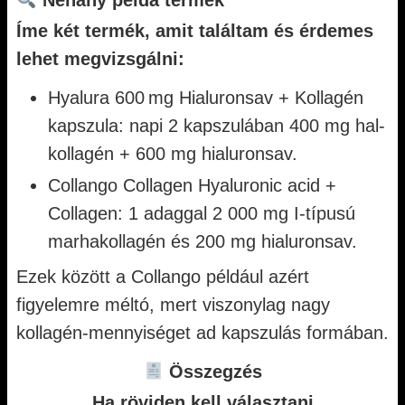
Néhány példa termék
Íme két termék, amit találtam és érdemes
lehet megvizsgálni:
Hyalura 600 mg Hialuronsav + Kollagén
kapszula: napi 2 kapszulában 400 mg hal-
kollagén + 600 mg hialuronsav.
Collango Collagen Hyaluronic acid +
Collagen: 1 adaggal 2 000 mg I-típusú
marhakollagén és 200 mg hialuronsav.
Ezek között a Collango például azért
figyelemre méltó, mert viszonylag nagy
kollagén-mennyiséget ad kapszulás formában.
Összegzés
Ha röviden kell választani