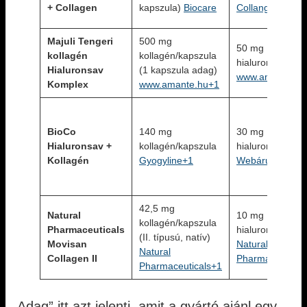
+ Collagen
kapszula)
Biocare
Collango+1
Majuli Tengeri
500 mg
50 mg
kollagén
kollagén/kapszula
hialuronsav/kap
Hialuronsav
(1 kapszula adag)
www.amante.hu
Komplex
www.amante.hu+1
BioCo
140 mg
30 mg
Hialuronsav +
kollagén/kapszula
hialuronsav/kap
Kollagén
Gyogyline+1
Webáruház.hu+
42,5 mg
Natural
10 mg
kollagén/kapszula
Pharmaceuticals
hialuronsav/kap
(II. típusú, natív)
Movisan
Natural
Natural
Collagen II
Pharmaceutical
Pharmaceuticals+1
„Adag” itt azt jelenti, amit a gyártó ajánl egy