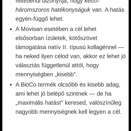
feltétlenül bizonyítja, hogy
kettő-
háromszoros hatékonyságuk
van. A hatás
egyén-függő lehet.
A Movisan esetében a cél lehet
elsősorban ízületek, kötőszövet
támogatása natív II. típusú kollagénnel —
ha neked ilyen célod van, akkor ez lehet jó
választás függetlenül attól, hogy
mennyiségben „kisebb”.
A BioCo termék olcsóbb és kisebb adag,
ami lehet jó belépő szintnek — de ha
„maximális hatást” keresed, valószínűleg
nagyobb mennyiségnek kell legyen a cél.