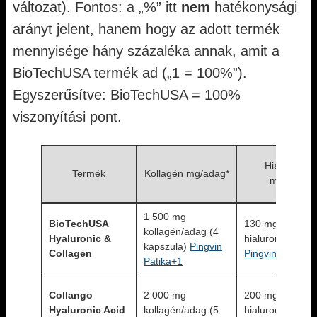
változat). Fontos: a „%” itt
nem
hatékonysági
arányt jelent, hanem hogy az adott termék
mennyisége hány százaléka annak, amit a
BioTechUSA termék ad („1 = 100%”).
Egyszerűsítve: BioTechUSA = 100%
viszonyítási pont.
Hialuronsa
Termék
Kollagén mg/adag*
mg/adag*
1 500 mg
BioTechUSA
130 mg
kollagén/adag (4
Hyaluronic &
hialuronsav/ada
kapszula)
Pingvin
Collagen
Pingvin Patika+
Patika+1
Collango
2 000 mg
200 mg
Hyaluronic Acid
kollagén/adag (5
hialuronsav/ada