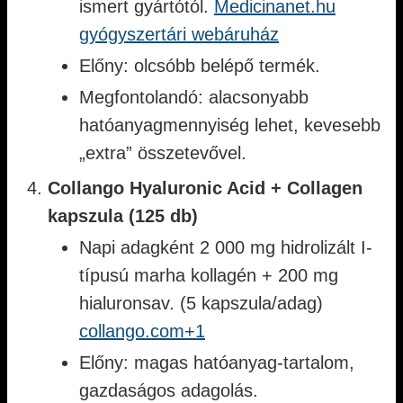
ismert gyártótól.
Medicinanet.hu
gyógyszertári webáruház
Előny: olcsóbb belépő termék.
Megfontolandó: alacsonyabb
hatóanyagmennyiség lehet, kevesebb
„extra” összetevővel.
Collango Hyaluronic Acid + Collagen
kapszula (125 db)
Napi adagként 2 000 mg hidrolizált I-
típusú marha kollagén + 200 mg
hialuronsav. (5 kapszula/adag)
collango.com+1
Előny: magas hatóanyag-tartalom,
gazdaságos adagolás.