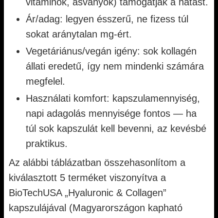
vitaminok, ásványok) támogatják a hatást.
Ár/adag: legyen ésszerű, ne fizess túl
sokat aránytalan mg-ért.
Vegetáriánus/vegán igény: sok kollagén
állati eredetű, így nem mindenki számára
megfelel.
Használati komfort: kapszulamennyiség,
napi adagolás mennyisége fontos — ha
túl sok kapszulát kell bevenni, az kevésbé
praktikus.
Az alábbi táblázatban összehasonlítom a
kiválasztott 5 terméket viszonyítva a
BioTechUSA „Hyaluronic & Collagen”
kapszulájával (Magyarországon kapható