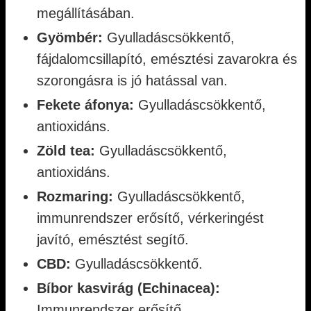
megállításában.
Gyömbér:
Gyulladáscsökkentő,
fájdalomcsillapító, emésztési zavarokra és
szorongásra is jó hatással van.
Fekete áfonya:
Gyulladáscsökkentő,
antioxidáns.
Zöld tea:
Gyulladáscsökkentő,
antioxidáns.
Rozmaring:
Gyulladáscsökkentő,
immunrendszer erősítő, vérkeringést
javító, emésztést segítő.
CBD:
Gyulladáscsökkentő.
Bíbor kasvirág (Echinacea):
Immunrendszer erősítő.