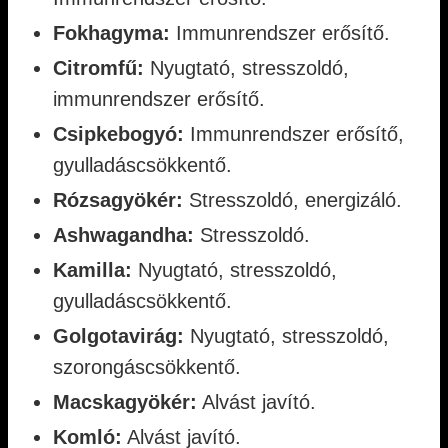
Fokhagyma:
Immunrendszer erősítő.
Citromfű:
Nyugtató, stresszoldó,
immunrendszer erősítő.
Csipkebogyó:
Immunrendszer erősítő,
gyulladáscsökkentő.
Rózsagyökér:
Stresszoldó, energizáló.
Ashwagandha:
Stresszoldó.
Kamilla:
Nyugtató, stresszoldó,
gyulladáscsökkentő.
Golgotavirág:
Nyugtató, stresszoldó,
szorongáscsökkentő.
Macskagyökér:
Alvást javító.
Komló:
Alvást javító.