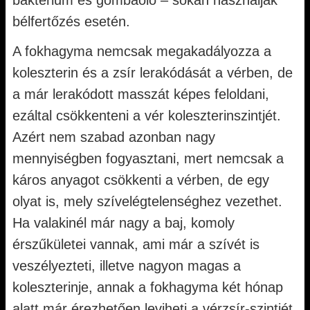
baktérium és gombaölő – sokan használják
bélfertőzés esetén.
A fokhagyma nemcsak megakadályozza a
koleszterin és a zsír lerakódását a vérben, de
a már lerakódott masszát képes feloldani,
ezáltal csökkenteni a vér koleszterinszintjét.
Azért nem szabad azonban nagy
mennyiségben fogyasztani, mert nemcsak a
káros anyagot csökkenti a vérben, de egy
olyat is, mely szívelégtelenséghez vezethet.
Ha valakinél már nagy a baj, komoly
érszűkületei vannak, ami már a szívét is
veszélyezteti, illetve nagyon magas a
koleszterinje, annak a fokhagyma két hónap
alatt már érezhetően leviheti a vérzsír-szintjét.