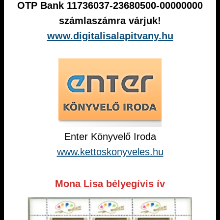
OTP Bank 11736037-23680500-00000000
számlaszámra várjuk!
www.digitalisalapitvany.hu
Enter Könyvelő Iroda
www.kettoskonyveles.hu
Mona Lisa bélyegívis ív