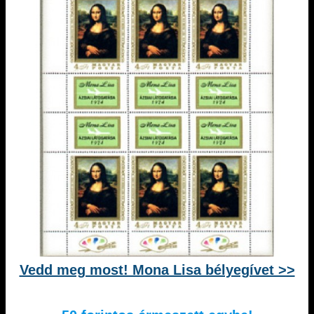
Vedd meg most! Mona Lisa bélyegívet >>