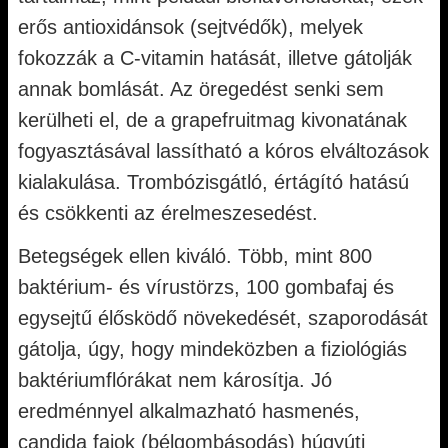
erős antioxidánsok (sejtvédők), melyek
fokozzák a C-vitamin hatását, illetve gátolják
annak bomlását. Az öregedést senki sem
kerülheti el, de a grapefruitmag kivonatának
fogyasztásával lassítható a kóros elváltozások
kialakulása. Trombózisgátló, értágító hatású
és csökkenti az érelmeszesedést.
Betegségek ellen kiváló. Több, mint 800
baktérium- és vírustörzs, 100 gombafaj és
egysejtű élősködő növekedését, szaporodását
gátolja, úgy, hogy mindeközben a fiziológiás
baktériumflórákat nem károsítja. Jó
eredménnyel alkalmazható hasmenés,
candida fajok (bélgombásodás) húgyúti