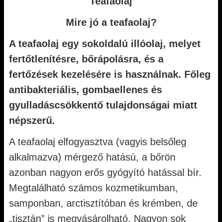
Teafaolaj
Mire jó a teafaolaj?
A teafaolaj egy sokoldalú illóolaj, melyet
fertőtlenítésre, bőrápolásra, és a
fertőzések kezelésére is használnak. Főleg
antibakteriális, gombaellenes és
gyulladáscsökkentő tulajdonságai miatt
népszerű.
A teafaolaj elfogyasztva (vagyis belsőleg
alkalmazva) mérgező hatású, a bőrön
azonban nagyon erős gyógyító hatással bír.
Megtalálható számos kozmetikumban,
samponban, arctisztítóban és krémben, de
„tisztán” is megvásárolható. Nagyon sok