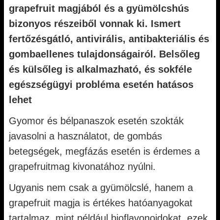
grapefruit magjából és a gyümölcshús
bizonyos részeiből vonnak ki. Ismert
fertőzésgátló, antivirális, antibakteriális és
gombaellenes tulajdonságairól. Belsőleg
és külsőleg is alkalmazható, és sokféle
egészségügyi probléma esetén hatásos
lehet
Gyomor és bélpanaszok esetén szokták
javasolni a használatot, de gombás
betegségek, megfázás esetén is érdemes a
grapefruitmag kivonatához nyúlni.
Ugyanis nem csak a gyümölcslé, hanem a
grapefruit magja is értékes hatóanyagokat
tartalmaz, mint például bioflavonoidokat, ezek