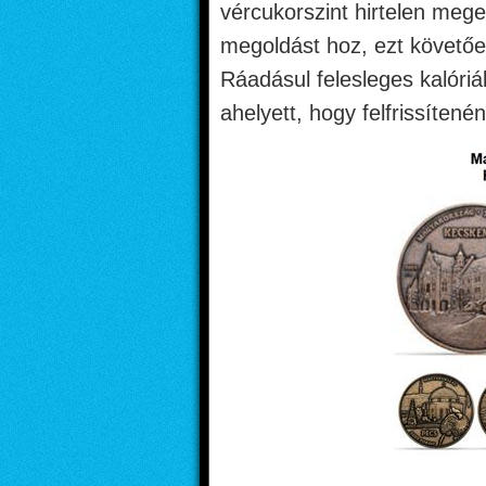
vércukorszint hirtelen me
megoldást hoz, ezt követő
Ráadásul felesleges kalóri
ahelyett, hogy felfrissítené