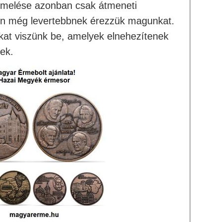
gemelése azonban csak átmeneti
en még levertebbnek érezzük magunkat.
ákat viszünk be, amelyek elnehezítenek
nek.