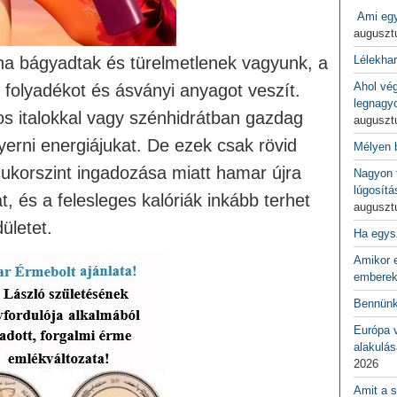
Ami egy
auguszt
ha bágyadtak és türelmetlenek vagyunk, a
Lélekha
Ahol vé
 folyadékot és ásványi anyagot veszít.
legnagy
os italokkal vagy szénhidrátban gazdag
auguszt
nyerni energiájukat. De ezek csak rövid
Mélyen 
cukorszint ingadozása miatt hamar újra
Nagyon f
lúgosítá
 és a felesleges kalóriák inkább terhet
auguszt
dületet.
Ha egys
Amikor e
emberek
Bennünk
Európa 
alakulás
2026
Amit a s