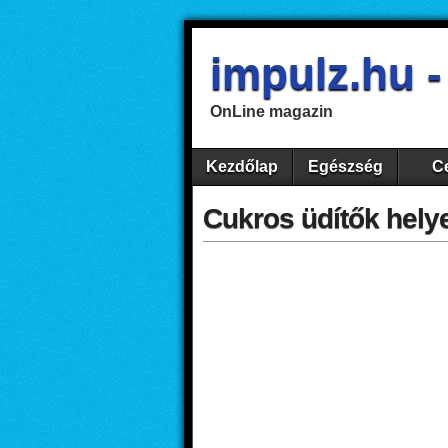
impulz.hu 
OnLine magazin
Kezdőlap
Egészség
Ce
Cukros üdítők hely