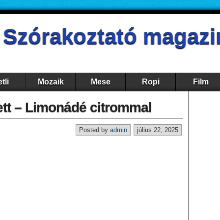
- Szórakoztató magazi
tli
Mozaik
Mese
Ropi
Film
ett – Limonádé citrommal
Posted by
admin
július 22, 2025