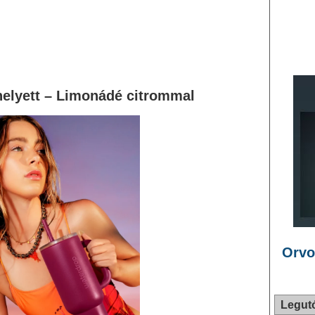
helyett – Limonádé citrommal
Orvo
Legut