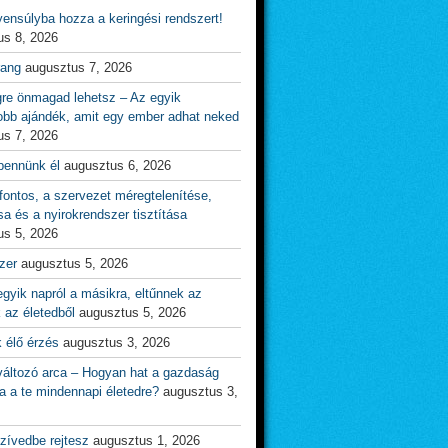
ensúlyba hozza a keringési rendszert!
us 8, 2026
rang
augusztus 7, 2026
gre önmagad lehetsz – Az egyik
obb ajándék, amit egy ember adhat neked
us 7, 2026
bennünk él
augusztus 6, 2026
ontos, a szervezet méregtelenítése,
sa és a nyirokrendszer tisztítása
us 5, 2026
zer
augusztus 5, 2026
gyik napról a másikra, eltűnnek az
 az életedből
augusztus 5, 2026
 élő érzés
augusztus 3, 2026
változó arca – Hogyan hat a gazdaság
a a te mindennapi életedre?
augusztus 3,
zívedbe rejtesz
augusztus 1, 2026