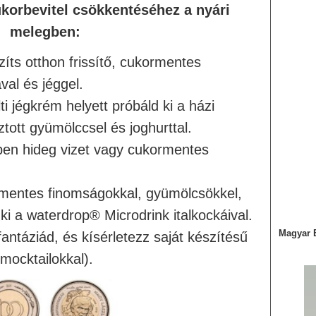
korbevitel csökkentéséhez a nyári
melegben:
ts otthon frissítő, cukormentes
val és jéggel.
 jégkrém helyett próbáld ki a házi
ztott gyümölccsel és joghurttal.
en hideg vizet vagy cukormentes
mentes finomságokkal, gyümölcsökkel,
ki a waterdrop® Microdrink italkockáival.
Magyar 
táziád, és kísérletezz saját készítésű
mocktailokkal).