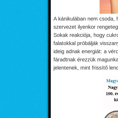
A kánikulában nem csoda, 
szervezet ilyenkor rengeteg
Sokak reakciója, hogy cukr
falatokkal próbálják vissza
ideig adnak energiát: a vér
fáradtnak érezzük magunkat,
jelentenek, mint frissítő len