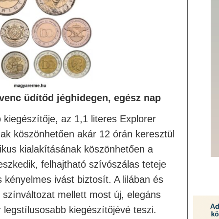
venc üdítőd jéghidegen, egész nap
iegészítője, az 1,1 literes Explorer
ak köszönhetően akár 12 órán keresztül
ktikus kialakításának köszönhetően a
eszkedik, felhajtható szívószálas teteje
 kényelmes ivást biztosít. A lilában és
színváltozat mellett most új, elegáns
 legstílusosabb kiegészítőjévé teszi.