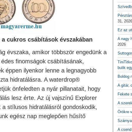
Szívedbe
Pénztár
31, 202
Ez az ut
an a cukros csábítások évszakában
A nagy h
2026
ság évszaka, amikor többször engedünk a
Suttogo
és édes finomságok csábításának,
TiniTitk
bulik eg
k éppen ilyenkor lenne a legnagyobb
Boldog 
zta hidratálásra. A waterdrop®
A gitár, 
jük önfeledten a nyár pillanatait, hogy
Fekete 
lás lesz érte. Az új vajszínű Explorer
A szerel
 stílusos hidratálásról gondoskodik,
Örökre 
alunk egész nap meglepően hűsítő
Szárnya
A csend