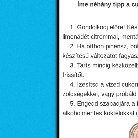
Íme néhány tipp a cu
1. Gondolkodj előre! Készí
limonádét citrommal, mentá
2. Ha otthon pihensz, bolti
készítésű változatot fagyas
3. Tarts mindig kézközelb
frissítőt.
4. Ízesítsd a vized cukor
zöldségekkel, vagy próbáld 
5. Engedd szabadjára a fan
alkoholmentes koktélokkal (