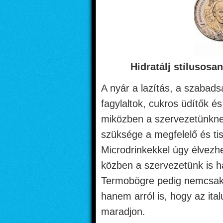
Hidratálj stílusos
A nyár a lazítás, a szabad
fagylaltok, cukros üdítők 
miközben a szervezetünkne
szüksége a megfelelő és tis
Microdrinkekkel úgy élvezhet
közben a szervezetünk is há
Termobögre pedig nemcsak a
hanem arról is, hogy az it
maradjon.