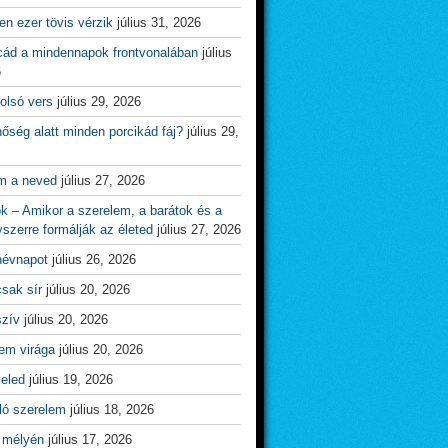
n ezer tövis vérzik
július 31, 2026
cád a mindennapok frontvonalában
július
6
olsó vers
július 29, 2026
őség alatt minden porcikád fáj?
július 29,
m a neved
július 27, 2026
ok – Amikor a szerelem, a barátok és a
yszerre formálják az életed
július 27, 2026
névnapot
július 26, 2026
csak sír
július 20, 2026
szív
július 20, 2026
em virága
július 20, 2026
veled
július 19, 2026
ló szerelem
július 18, 2026
 mélyén
július 17, 2026