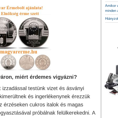
Amikor v
minden a
Hiányzo
áron, miért érdemes vigyázni?
 izzadással testünk vizet és ásványi
 kimerültnek és ingerlékenynek érezzük
 érzéseken cukros italok és magas
ogyasztásával próbálnak felülkerekedni. A