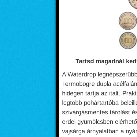
Tartsd magadnál ked
A Waterdrop legnépszerűbb k
Termobögre dupla acélfalán
hidegen tartja az italt. Pra
legtöbb pohártartóba beleill
szivárgásmentes tárolást és
erdei gyümölcsben elérhető 
vajsárga árnyalatban a nyár