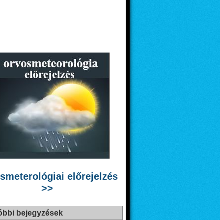
smeterológiai előrejelzés
>>
óbbi bejegyzések