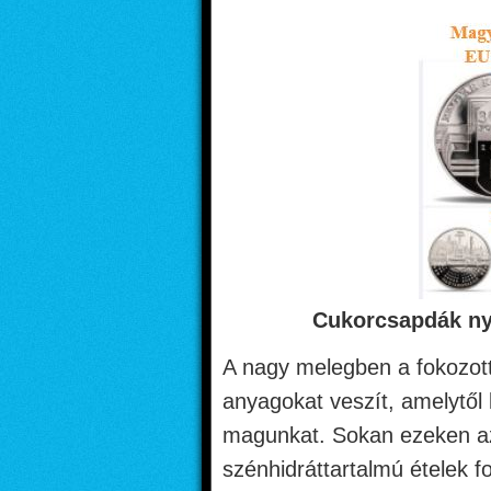
Cukorcsapdák ny
A nagy melegben a fokozott
anyagokat veszít, amelytől
magunkat. Sokan ezeken az
szénhidráttartalmú ételek f