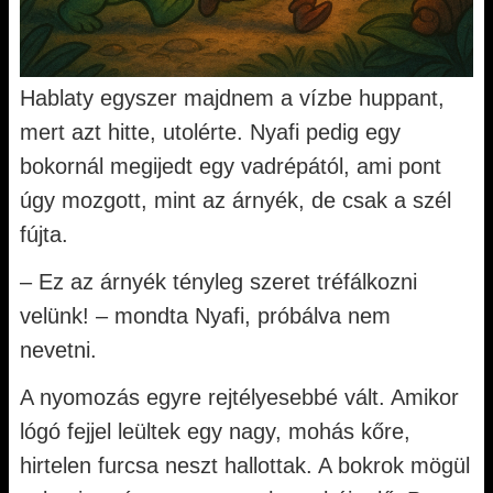
Hablaty egyszer majdnem a vízbe huppant,
mert azt hitte, utolérte. Nyafi pedig egy
bokornál megijedt egy vadrépától, ami pont
úgy mozgott, mint az árnyék, de csak a szél
fújta.
– Ez az árnyék tényleg szeret tréfálkozni
velünk! – mondta Nyafi, próbálva nem
nevetni.
A nyomozás egyre rejtélyesebbé vált. Amikor
lógó fejjel leültek egy nagy, mohás kőre,
hirtelen furcsa neszt hallottak. A bokrok mögül