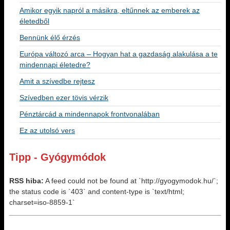
Amikor egyik napról a másikra, eltűnnek az emberek az
életedből
Bennünk élő érzés
Európa változó arca – Hogyan hat a gazdaság alakulása a te
mindennapi életedre?
Amit a szívedbe rejtesz
Szívedben ezer tövis vérzik
Pénztárcád a mindennapok frontvonalában
Ez az utolsó vers
Tipp - Gyógymódok
RSS hiba:
A feed could not be found at `http://gyogymodok.hu/`;
the status code is `403` and content-type is `text/html;
charset=iso-8859-1`