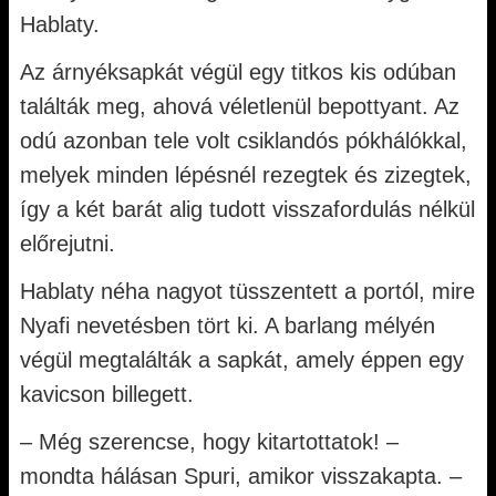
Hablaty.
Az árnyéksapkát végül egy titkos kis odúban
találták meg, ahová véletlenül bepottyant. Az
odú azonban tele volt csiklandós pókhálókkal,
melyek minden lépésnél rezegtek és zizegtek,
így a két barát alig tudott visszafordulás nélkül
előrejutni.
Hablaty néha nagyot tüsszentett a portól, mire
Nyafi nevetésben tört ki. A barlang mélyén
végül megtalálták a sapkát, amely éppen egy
kavicson billegett.
– Még szerencse, hogy kitartottatok! –
mondta hálásan Spuri, amikor visszakapta. –