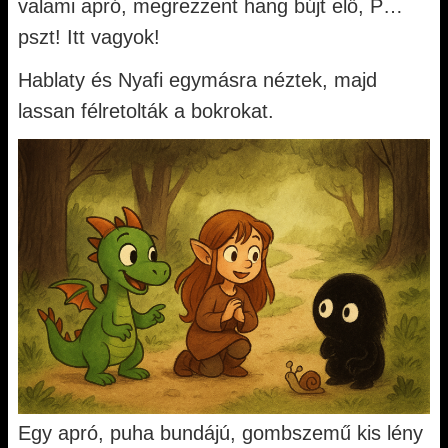
valami apró, megrezzent hang bújt elő, P…
pszt! Itt vagyok!
Hablaty és Nyafi egymásra néztek, majd
lassan félretolták a bokrokat.
Egy apró, puha bundájú, gombszemű kis lény