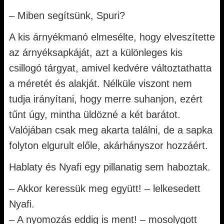
– Miben segítsünk, Spuri?
A kis árnyékmanó elmesélte, hogy elveszítette
az árnyéksapkáját, azt a különleges kis
csillogó tárgyat, amivel kedvére változtathatta
a méretét és alakját. Nélküle viszont nem
tudja irányítani, hogy merre suhanjon, ezért
tűnt úgy, mintha üldözné a két barátot.
Valójában csak meg akarta találni, de a sapka
folyton elgurult előle, akárhányszor hozzáért.
Hablaty és Nyafi egy pillanatig sem haboztak.
– Akkor keressük meg együtt! – lelkesedett
Nyafi.
– A nyomozás eddig is ment! – mosolygott