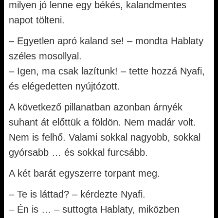
milyen jó lenne egy békés, kalandmentes
napot tölteni.
– Egyetlen apró kaland se! – mondta Hablaty
széles mosollyal.
– Igen, ma csak lazítunk! – tette hozzá Nyafi,
és elégedetten nyújtózott.
A következő pillanatban azonban árnyék
suhant át előttük a földön. Nem madár volt.
Nem is felhő. Valami sokkal nagyobb, sokkal
gyórsabb … és sokkal furcsább.
A két barát egyszerre torpant meg.
– Te is láttad? – kérdezte Nyafi.
– Én is … – suttogta Hablaty, miközben