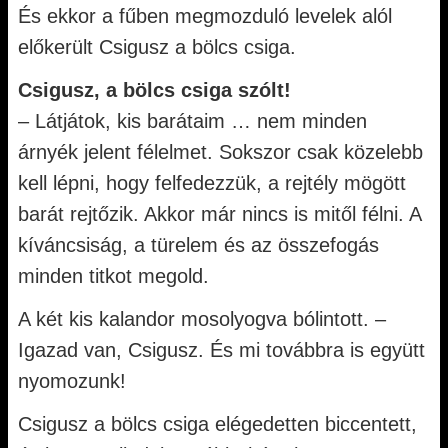
És ekkor a fűben megmozduló levelek alól
előkerült Csigusz a bölcs csiga.
Csigusz, a bölcs csiga szólt!
– Látjátok, kis barátaim … nem minden
árnyék jelent félelmet. Sokszor csak közelebb
kell lépni, hogy felfedezzük, a rejtély mögött
barát rejtőzik. Akkor már nincs is mitől félni. A
kíváncsiság, a türelem és az összefogás
minden titkot megold.
A két kis kalandor mosolyogva bólintott. –
Igazad van, Csigusz. És mi továbbra is együtt
nyomozunk!
Csigusz a bölcs csiga elégedetten biccentett,