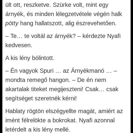
ült ott, reszketve. Szürke volt, mint egy
árnyék, és minden lélegzetvétele végén halk
pötty
hang hallatszott, alig észrevehetően.
– Te… te voltál az árnyék? – kérdezte Nyafi
kedvesen.
A kis lény bólintott.
– Én vagyok Spuri … az Árnyékmanó … –
mondta remegő hangon. – De én nem
akartalak titeket megijeszteni! Csak… csak
segítséget szeretnék kérni!
Hablaty rögtön elszégyellte magát, amiért az
imént félrelökte a bokrokat. Nyafi azonnal
letérdelt a kis lény mellé.